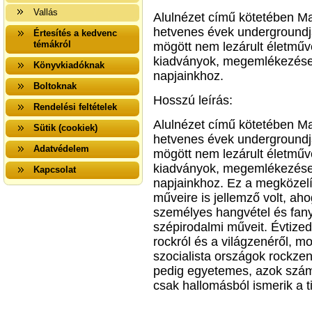
Vallás
Alulnézet című kötetében Ma
hetvenes évek undergroundjá
Értesítés a kedvenc
témákról
mögött nem lezárult életműv
kiadványok, megemlékezések 
Könyvkiadóknak
napjainkhoz.
Boltoknak
Hosszú leírás:
Rendelési feltételek
Alulnézet című kötetében Ma
Sütik (cookiek)
hetvenes évek undergroundjá
Adatvédelem
mögött nem lezárult életműv
kiadványok, megemlékezések 
Kapcsolat
napjainkhoz. Ez a megközelí
műveire is jellemző volt, aho
személyes hangvétel és fany
szépirodalmi műveit. Évtizede
rockról és a világzenéről, mo
szocialista országok rockzené
pedig egyetemes, azok szám
csak hallomásból ismerik a t