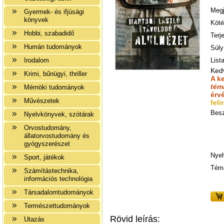
Megj
Gyermek- és ifjúsági
könyvek
Köté
Hobbi, szabadidő
Terj
Humán tudományok
Súly
Irodalom
Lista
Ked
Krimi, bűnügyi, thriller
A k
tém
Mérnöki tudományok
érv
Művészetek
feli
Besz
Nyelvkönyvek, szótárak
Orvostudomány,
állatorvostudomány és
gyógyszerészet
Nyel
Sport, játékok
Tém
Számítástechnika,
információs technológia
Társadalomtudományok
Természettudományok
Rövid leírás:
Utazás