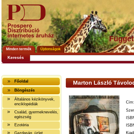
Függet
Minden termék
Újdonságok
Keresés
Főoldal
Marton László Távolod
Böngészés
Általános kézikönyvek,
Cím
enciklopédiák
Szer
Család, gyermeknevelés,
egészség
ISB
Ezotéria
ISB
Kiad
Gazdaság, üzlet