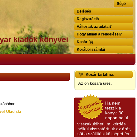
Súgó
Belépés
Regisztráció
Változtak az adatai?
Hogy állnak a rendelései?
yar kiadók könyvei
Kosár
Korábbi számlái
Kosár tartalma:
Az ön kosara üres.
Ha nem
Európában
tetszik a
el Ukielski
könyv, 30
napon belül
visszaküldheti, mi kérdés
nélkül visszatérítjük az árát,
sőt a szállítási költséget és