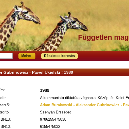
Független mag
Mehet!
Részletes keresés
 Gubrinowicz - Pawel Ukielski : 1989
ím:
1989
lcím:
A kommunista diktatúra végnapjai Közép- és Kelet-
zerző:
Adam Burakowski - Aleksander Gubrinowicz - Paw
ordító
Szenyán Erzsébet
SBN13:
9786155475030
SBN10:
6155475032