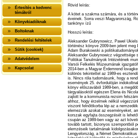
Rövid leírás:
Értesítés a kedvenc
témákról
A kötet a szakma számára, és a történ
éveinek. Sorra veszi Magyarország, Ro
Könyvkiadóknak
tankönyv ízű
Boltoknak
Hosszú leírás:
Rendelési feltételek
Aleksander Gubrynowicz, Pawel Ukiels
történész könyve 2009-ben jelent meg L
Sütik (cookiek)
Adam Burakowski a politikatudományok
Aleksander Gubrynowicz végzettsége s
Adatvédelem
Politikai Tanulmányok Intézetének munk
Varsói Felkelés Múzeumának igazgatóh
Kapcsolat
2014-ben a Magyar Érdemrend lovagkeresz
különös tekintettel az 1989-es esztendő
is. Nincs róla tudomásunk, hogy a rend
események 25. évfordulóján indokoltnak
könyv előszavából 1989-ben, a megdöbb
tárgyalásoktól egészen Elena és Nico
zajlott le a kommunista rezsim felszám
ahhoz, hogy érzelmek nélkül végezzünk
viszont felnőttkorba lép az a nemzedé
elemezzük azokat az eseményeket, ame
korszak egyfajta összegzését is lehet
csupán az 1989-ben vagy az azt követ
tovább tartott, bizonyos szempontból 
elemzéseik tartalmának kidolgozásakor
Lengyelország, a Német Demokratikus K