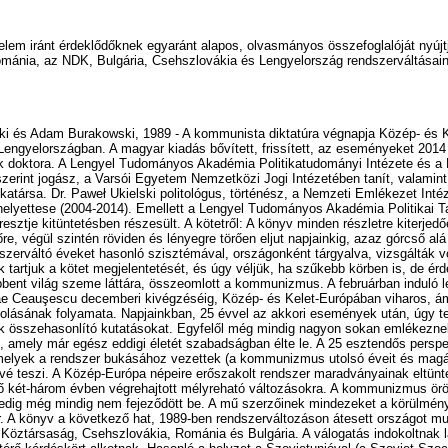
elem iránt érdeklődőknek egyaránt alapos, olvasmányos összefoglalóját nyú
mánia, az NDK, Bulgária, Csehszlovákia és Lengyelország rendszerváltásain
ki és Adam Burakowski, 1989 - A kommunista diktatúra végnapja Közép- és K
engyelországban. A magyar kiadás bővített, frissített, az eseményeket 2014 t
 doktora. A Lengyel Tudományos Akadémia Politikatudományi Intézete és a 
zerint jogász, a Varsói Egyetem Nemzetközi Jogi Intézetében tanít, valam
atársa. Dr. Paweł Ukielski politológus, történész, a Nemzeti Emlékezet Inté
elyettese (2004-2014). Emellett a Lengyel Tudományos Akadémia Politikai T
tje kitüntetésben részesült. A kötetről: A könyv minden részletre kiterjedően
re, végül szintén röviden és lényegre törően eljut napjainkig, azaz górcső al
szerváltó éveket hasonló szisztémával, országonként tárgyalva, vizsgálták 
 tartjuk a kötet megjelentetését, és úgy véljük, ha szűkebb körben is, de érd
ent világ szeme láttára, összeomlott a kommunizmus. A februárban induló le
lae Ceauşescu decemberi kivégzéséig, Közép- és Kelet-Európában viharos, á
olásának folyamata. Napjainkban, 25 évvel az akkori események után, úgy tet
 összehasonlító kutatásokat. Egyfelől még mindig nagyon sokan emlékeznek 
k, amely már egész eddigi életét szabadságban élte le. A 25 esztendős pers
lyek a rendszer bukásához vezettek (a kommunizmus utolsó éveit és magá
ővé teszi. A Közép-Európa népeire erőszakolt rendszer maradványainak eltünt
ő két-három évben végrehajtott mélyreható változásokra. A kommunizmus ö
pedig még mindig nem fejeződött be. A mű szerzőinek mindezeket a körülmény
. A könyv a következő hat, 1989-ben rendszerváltozáson átesett országot mu
öztársaság, Csehszlovákia, Románia és Bulgária. A válogatás indokoltnak lá