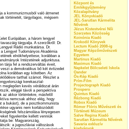
Központ és
Emlékgyűjtemény
Közalapítvány
jtja a kommunizmusból való átmenet
JEL Könyvkiadó
ak történetét, tárgyilagos, mégsem
JEL-Sarutlan Kármelita
Nővérek
Jézus Kistestvérei Női
Szerzetes Közösség
Koinónia Kiadó
elet Európában, a három lengyel
Krokodil Könyvek
avaszáig tárgyalja. A szerzőkről: Dr.
Lectum Kiadó 2008-ig
Lengyel Rádió munkatársa. Dr.
Magyar Képzőművészeti
int a Lengyel Tudományos Akadémia
Egyetem
zetének elnökhelyettese, korábban a
Martinus Kiadó
anulmányok Intézetének adjunktusa.
Maximus Kiadó
 tárja fel a rendszerváltás éveit,
Napkelet Bölcseleti Iskola
á veszi a demokratikus bő két évtizedet
Oander
volna korábban egy kötetben. Az
Ős-Kép Kiadó
eklődésre tarthat számot. Részlet a
Prím-Film
ngyelországi kerekasztal-
Projectograph Kiadó
m meglepően kevés véráldozat árán
Prospero
szik, eléggé távoli a perspektíva
Quintus Kiadó
az akkor történtekre, másfelől
Rézbong Kiadó
pektíva nemcsak ahhoz elég, hogy
Robox Kiadó
t a bukást), de a posztkommunista
Rómer Flóris Művészeti és
etése ugyanis nem korlátozódott
Történeti Múzeum
rökségének felszámolása lényegesen
Salve Regina Kiadó
eket figyelembe kellett venniük
Sarutlan Kármelita Nővérek
tatja be: Magyarország,
Savaria exkluzív
tszik: a jugoszláviai változások
kiadványok