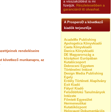
a visszaküldést is mi
fizetjük.
Részletesebben a
garanciáról itt olvashat.
A ProsperoD a következő
kiadók terjesztője
AcadeMe Publishing
Apologetica Könyvkiadó
Caeta Könyvkiadó
zettjeinek rendeléseire
Danica Könyvkiadó
DE Magyarország a
középkori Európában
lést következő munkanapra, az
Kutatócsoport
.
Debreceni Egyetem
Történelmi Intézet
Design Media Publishing
Egely
Erdély Történeti Alapítvány
Exit Kiadó
Fátyol Kiadó
Felsőbbfokú Tanulmányok
Intézete
Filmtett Egyesület
Hermeneutikai
Kutatóközpont
Holocaust Dokumentációs