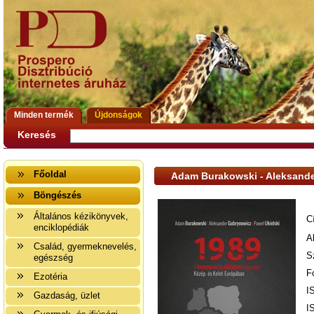
Minden termék
Újdonságok
Keresés
Főoldal
Adam Burakowski - Aleksander
Böngészés
Általános kézikönyvek,
C
enciklopédiák
A
Család, gyermeknevelés,
S
egészség
F
Ezotéria
I
Gazdaság, üzlet
I