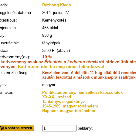
iadó:
Rézbong Kiadó
egjelenés dátuma:
2014. június 27
ötéstípus:
Keménykötés
erjedelem:
455 oldal
úly:
938 g
lusztrációk:
fényképek
staár:
3590 Ft (áfával)
edvezmény(ek):
10 %
 kedvezmény csak az
Értesítés a kedvenc témákról
hírlevelünk cím
rvényes.
Kattintson ide, ha még nincs feliratkozva!
eszerezhetőség:
Készleten van. A délelőtt 11 h-ig elküldött rende
azután leadottat a második munkanapra szállítjuk
yelv:
magyar
émakör:
Politikatudomány, nemzetközi kapcsolatok
XX-XXI. század
Tankönyv, segédkönyv
1945-1989, magyar történelem
Napjaink magyar történelme
Kosárba teszek
példányt