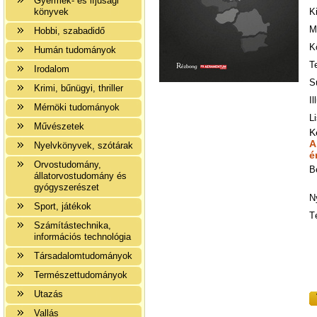
Gyermek- és ifjúsági
könyvek
K
M
Hobbi, szabadidő
K
Humán tudományok
T
Irodalom
S
Krimi, bűnügyi, thriller
Il
Mérnöki tudományok
Li
Művészetek
K
A
Nyelvkönyvek, szótárak
é
Orvostudomány,
B
állatorvostudomány és
gyógyszerészet
N
Sport, játékok
T
Számítástechnika,
információs technológia
Társadalomtudományok
Természettudományok
Utazás
Vallás