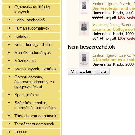
Einhorn, Ignaz, Szerk.:
Gyermek- és ifjúsági
Die Revolution und di
könyvek
Universitas Kiadó, 2001
800 Ft
helyett
10% kedv
Hobbi, szabadidő
Michelet, Jules, Szerk.:
Humán tudományok
Lecons au College de 
Universitas Kiadó, 1999
Irodalom
504 Ft
helyett
10% kedv
Krimi, bűnügyi, thriller
Nem beszerezhetők
Mérnöki tudományok
Einhorn Ignác, Szerk.:
A forradalom és a zsi
Művészetek
Universitas Kiadó, 2000
Nyelvkönyvek, szótárak
Orvostudomány,
állatorvostudomány és
gyógyszerészet
Sport, játékok
Számítástechnika,
információs technológia
Társadalomtudományok
Természettudományok
Utazás