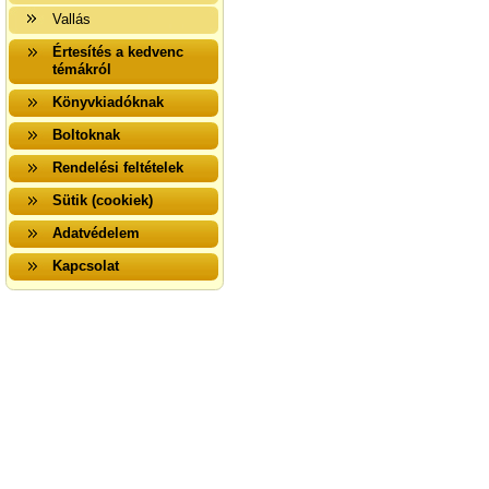
Vallás
Értesítés a kedvenc
témákról
Könyvkiadóknak
Boltoknak
Rendelési feltételek
Sütik (cookiek)
Adatvédelem
Kapcsolat