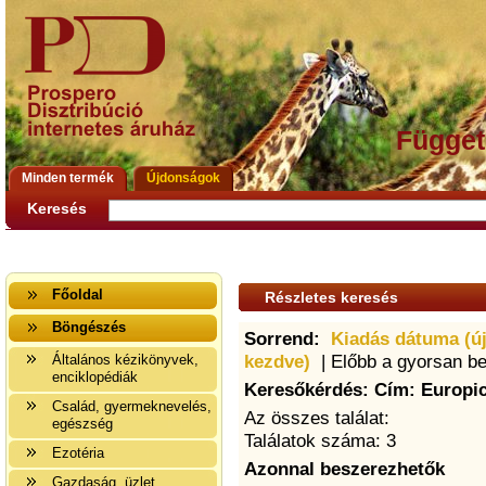
Függet
Minden termék
Újdonságok
Keresés
Főoldal
Részletes keresés
Böngészés
Sorrend:
Kiadás dátuma (ú
kezdve)
| Előbb a gyorsan b
Általános kézikönyvek,
enciklopédiák
Keresőkérdés: Cím: Europic
Család, gyermeknevelés,
Az összes találat:
egészség
Találatok száma: 3
Ezotéria
Azonnal beszerezhetők
Gazdaság, üzlet