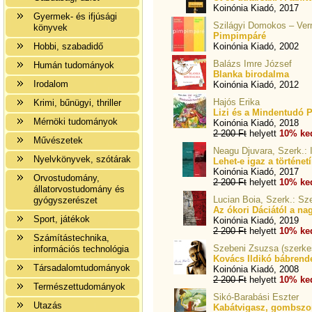
Koinónia Kiadó, 2017
Gyermek- és ifjúsági
Szilágyi Domokos – Ver
könyvek
Pimpimpáré
Hobbi, szabadidő
Koinónia Kiadó, 2002
Balázs Imre József
Humán tudományok
Blanka birodalma
Irodalom
Koinónia Kiadó, 2012
Hajós Erika
Krimi, bűnügyi, thriller
Lizi és a Mindentudó 
Mérnöki tudományok
Koinónia Kiadó, 2018
2 200 Ft
helyett
10% ke
Művészetek
Neagu Djuvara, Szerk.:
Nyelvkönyvek, szótárak
Lehet-e igaz a történet
Koinónia Kiadó, 2017
Orvostudomány,
2 200 Ft
helyett
10% ke
állatorvostudomány és
Lucian Boia, Szerk.: Sz
gyógyszerészet
Az ókori Dáciától a n
Sport, játékok
Koinónia Kiadó, 2019
2 200 Ft
helyett
10% ke
Számítástechnika,
Szebeni Zsuzsa (szerkes
információs technológia
Kovács Ildikó bábrend
Társadalomtudományok
Koinónia Kiadó, 2008
2 200 Ft
helyett
10% ke
Természettudományok
Sikó-Barabási Eszter
Utazás
Kabátvigasz, gombsz