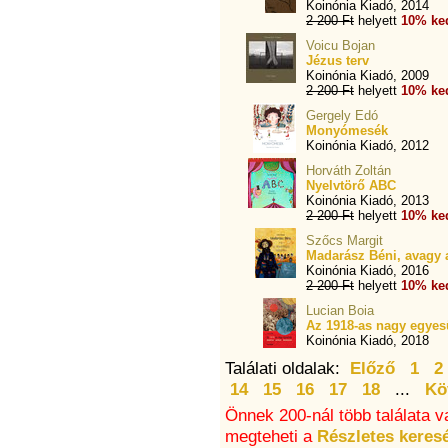
Koinónia Kiadó, 2014
2 200 Ft
helyett
10% ke
Voicu Bojan
Jézus terv
Koinónia Kiadó, 2009
2 200 Ft
helyett
10% ke
Gergely Edó
Monyómesék
Koinónia Kiadó, 2012
Horváth Zoltán
Nyelvtörő ABC
Koinónia Kiadó, 2013
2 200 Ft
helyett
10% ke
Szőcs Margit
Madarász Béni, avagy a
Koinónia Kiadó, 2016
2 200 Ft
helyett
10% ke
Lucian Boia
Az 1918-as nagy egyes
Koinónia Kiadó, 2018
Találati oldalak:
Előző
1
2
14
15
16
17
18
...
Kö
Önnek 200-nál több találata v
megteheti a
Részletes keres