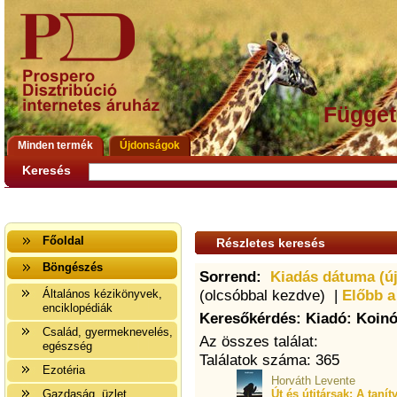
Függet
Minden termék
Újdonságok
Keresés
Főoldal
Részletes keresés
Böngészés
Sorrend:
Kiadás dátuma (ú
(olcsóbbal kezdve) |
Előbb a
Általános kézikönyvek,
enciklopédiák
Keresőkérdés: Kiadó: Koinó
Család, gyermeknevelés,
Az összes találat:
egészség
Találatok száma: 365
Ezotéria
Horváth Levente
Gazdaság, üzlet
Út és útitársak: A taní