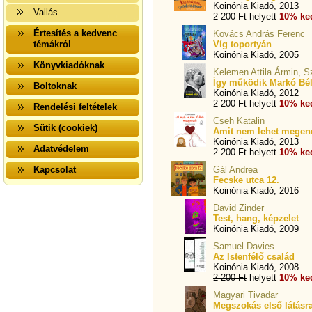
Koinónia Kiadó, 2013
Vallás
2 200 Ft
helyett
10% ke
Értesítés a kedvenc
Kovács András Ferenc
témákról
Víg toportyán
Koinónia Kiadó, 2005
Könyvkiadóknak
Kelemen Attila Ármin, 
Így működik Markó Bé
Boltoknak
Koinónia Kiadó, 2012
2 200 Ft
helyett
10% ke
Rendelési feltételek
Cseh Katalin
Sütik (cookiek)
Amit nem lehet megen
Koinónia Kiadó, 2013
Adatvédelem
2 200 Ft
helyett
10% ke
Kapcsolat
Gál Andrea
Fecske utca 12.
Koinónia Kiadó, 2016
David Zinder
Test, hang, képzelet
Koinónia Kiadó, 2009
Samuel Davies
Az Istenfélő család
Koinónia Kiadó, 2008
2 200 Ft
helyett
10% ke
Magyari Tivadar
Megszokás első látásr