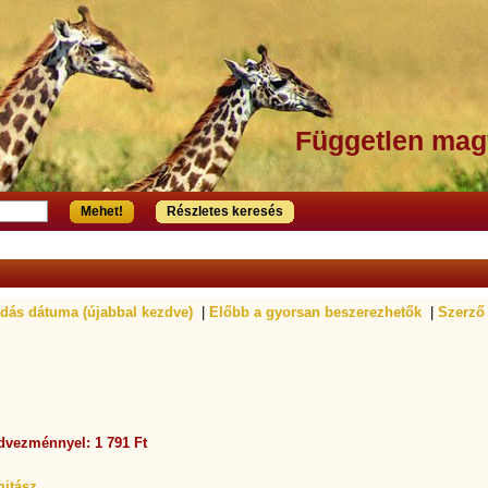
Független mag
Mehet!
Részletes keresés
dás dátuma (újabbal kezdve)
|
Előbb a gyorsan beszerezhetők
|
Szerző
dvezménnyel: 1 791 Ft
mitász