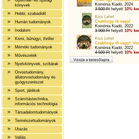
Gyermek- és ifjúsági
Koinónia Kiadó, 2024
könyvek
3 500 Ft
helyett
10% ke
Hobbi, szabadidő
Kiss Lehel
Csakhogy itt vagy!
Humán tudományok
Koinónia Kiadó, 2022
Irodalom
3 900 Ft
helyett
10% ke
Kiss Lehel
Krimi, bűnügyi, thriller
Csakhogy itt vagy!: Ve
Mérnöki tudományok
Koinónia Kiadó, 2022
4 500 Ft
helyett
10% ke
Művészetek
Nyelvkönyvek, szótárak
Orvostudomány,
állatorvostudomány és
gyógyszerészet
Sport, játékok
Számítástechnika,
információs technológia
Társadalomtudományok
Természettudományok
Utazás
Vallás