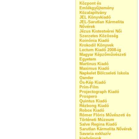
Központ és
Emlékgyűjtemény
Közalapítvány
JEL Könyvkiadó
JEL-Sarutlan Kármelita
Nővérek
Jézus Kistestvérei Női
Szerzetes Közösség
Koinónia Kiadó
Krokodil Könyvek
Lectum Kiadó 2008-ig
Magyar Képzőművészeti
Egyetem
Martinus Kiadó
Maximus Kiadó
Napkelet Bölcseleti Iskola
Oander
Ős-Kép Kiadó
Prím-Film
Projectograph Kiadó
Prospero
Quintus Kiadó
Rézbong Kiadó
Robox Kiadó
Rómer Flóris Művészeti és
Történeti Múzeum
Salve Regina Kiadó
Sarutlan Kármelita Nővérek
Savaria exkluzív
kiadványok