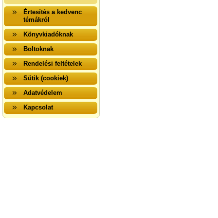
Értesítés a kedvenc
témákról
Könyvkiadóknak
Boltoknak
Rendelési feltételek
Sütik (cookiek)
Adatvédelem
Kapcsolat