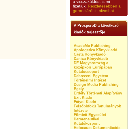
a visszaküldést is mi
fizetjük.
Részletesebben a
garanciáról itt olvashat.
A ProsperoD a következő
kiadók terjesztője
AcadeMe Publishing
Apologetica Könyvkiadó
Caeta Könyvkiadó
Danica Könyvkiadó
DE Magyarország a
középkori Európában
Kutatócsoport
Debreceni Egyetem
Történelmi Intézet
Design Media Publishing
Egely
Erdély Történeti Alapítvány
Exit Kiadó
Fátyol Kiadó
Felsőbbfokú Tanulmányok
Intézete
Filmtett Egyesület
Hermeneutikai
Kutatóközpont
Holocaust Dokumentációs