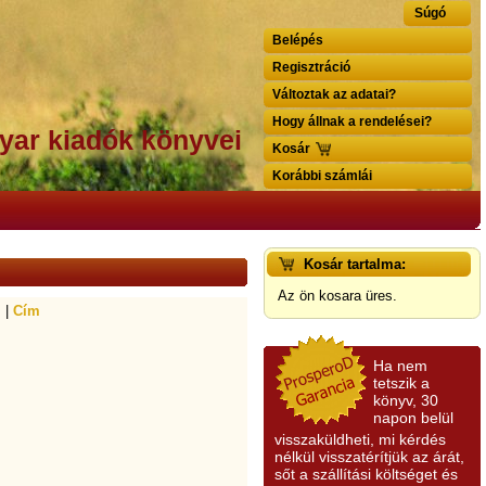
Súgó
Belépés
Regisztráció
Változtak az adatai?
Hogy állnak a rendelései?
yar kiadók könyvei
Kosár
Korábbi számlái
Kosár tartalma:
Az ön kosara üres.
|
Cím
Ha nem
tetszik a
könyv, 30
napon belül
visszaküldheti, mi kérdés
nélkül visszatérítjük az árát,
sőt a szállítási költséget és