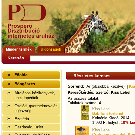
Minden termék
Újdonságok
Keresés
Főoldal
Részletes keresés
Böngészés
Sorrend:
Ár (olcsóbbal kezdve) |
Kia
Keresőkérdés: Szerző: Kiss Lehel
Általános kézikönyvek,
enciklopédiák
Az összes találat:
Találatok száma: 4
Család, gyermeknevelés,
Kiss Lehel
egészség
Babiloni történet
Koinónia Kiadó, 2014
Ezotéria
1 990 Ft
helyett
10% ke
Gazdaság, üzlet
Kiss Lehel
Csak egy mosolyt, Ko