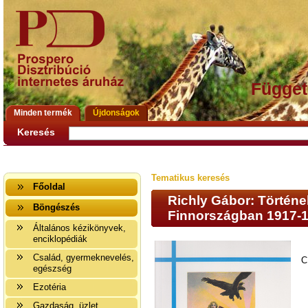
Függet
Minden termék
Újdonságok
Keresés
Tematikus keresés
Főoldal
Richly Gábor: Történe
Böngészés
Finnországban 1917-
Általános kézikönyvek,
enciklopédiák
Család, gyermeknevelés,
C
egészség
Ezotéria
Gazdaság, üzlet