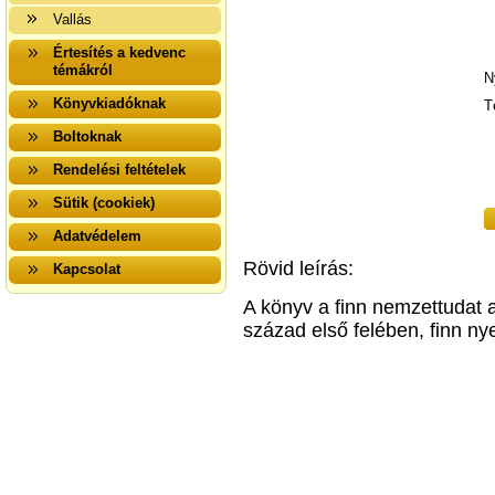
Vallás
Értesítés a kedvenc
témákról
N
Könyvkiadóknak
T
Boltoknak
Rendelési feltételek
Sütik (cookiek)
Adatvédelem
Rövid leírás:
Kapcsolat
A könyv a finn nemzettudat 
század első felében, finn ny