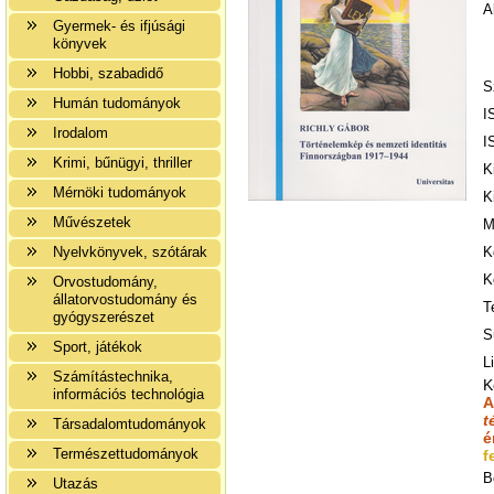
A
Gyermek- és ifjúsági
könyvek
Hobbi, szabadidő
S
Humán tudományok
I
Irodalom
I
Krimi, bűnügyi, thriller
K
Mérnöki tudományok
K
Művészetek
M
Nyelvkönyvek, szótárak
K
K
Orvostudomány,
állatorvostudomány és
T
gyógyszerészet
S
Sport, játékok
L
Számítástechnika,
K
információs technológia
A
t
Társadalomtudományok
é
Természettudományok
f
B
Utazás