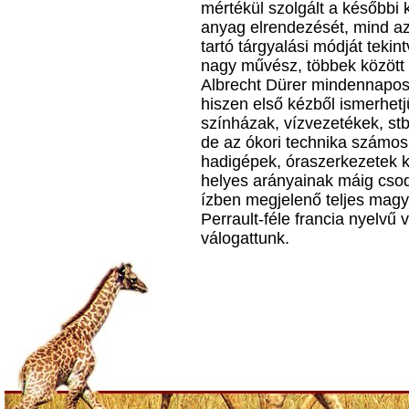
mértékül szolgált a későbbi 
anyag elrendezését, mind az 
tartó tárgyalási módját teki
nagy művész, többek között 
Albrecht Dürer mindennapos 
hiszen első kézből ismerhetj
színházak, vízvezetékek, stb
de az ókori technika számos
hadigépek, óraszerkezetek k
helyes arányainak máig csodá
ízben megjelenő teljes magy
Perrault-féle francia nyelvű v
válogattunk.