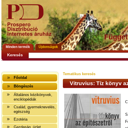
Függet
Minden termék
Újdonságok
Keresés
Tematikus keresés
Főoldal
Vitruvius: Tíz könyv a
Böngészés
Általános kézikönyvek,
enciklopédiák
C
Család, gyermeknevelés,
egészség
S
Ezotéria
F
Gazdaság, üzlet