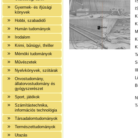
I
Gyermek- és ifjúsági
I
könyvek
K
Hobbi, szabadidő
K
Humán tudományok
M
Irodalom
K
Krimi, bűnügyi, thriller
K
Mérnöki tudományok
T
Művészetek
S
I
Nyelvkönyvek, szótárak
L
Orvostudomány,
állatorvostudomány és
B
gyógyszerészet
Sport, játékok
N
Számítástechnika,
T
információs technológia
Társadalomtudományok
Természettudományok
Utazás