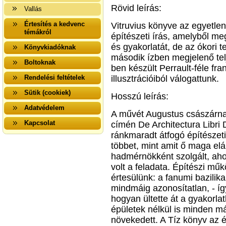
Rövid leírás:
Vallás
Értesítés a kedvenc
Vitruvius könyve az egyetlen
témákról
építészeti írás, amelyből me
és gyakorlatát, de az ókori
Könyvkiadóknak
második ízben megjelenő te
Boltoknak
ben készült Perrault-féle fra
Rendelési feltételek
illusztrációiból válogattunk.
Sütik (cookiek)
Hosszú leírás:
Adatvédelem
A művét Augustus császárnak
Kapcsolat
címén De Architectura Libri 
ránkmaradt átfogó építészeti
többet, mint amit ő maga el
hadmérnökként szolgált, aho
volt a feladata. Építészi mű
értesülünk: a fanumi bazili
mindmáig azonosítatlan, - így
hogyan ültette át a gyakorlat
épületek nélkül is minden m
növekedett. A Tíz könyv az é