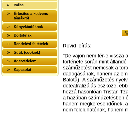
Vallás
Értesítés a kedvenc
témákról
Könyvkiadóknak
Boltoknak
Rendelési feltételek
Rövid leírás:
Sütik (cookiek)
"De vajon nem tér-e vissza
Adatvédelem
története során mint állandó 
száműzetést nemcsak a tör
Kapcsolat
dadogásának, hanem az embe
Balotă) "A száműzetés nyel
deteatralizálás eszköze, eb
hozzá hasonlóan Tristan Tza
a hazában száműzetésben él
hanem megkeresendőnek, a 
nem feloldhatónak, hanem m