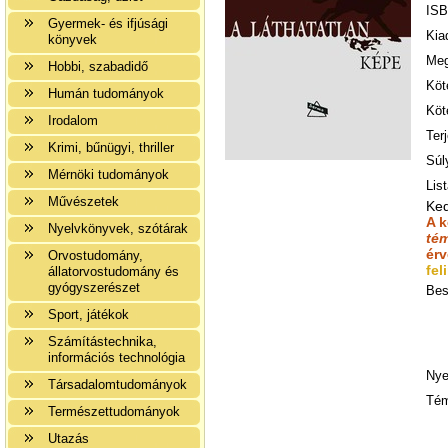
ISB
Gyermek- és ifjúsági
Kia
könyvek
Meg
Hobbi, szabadidő
Köt
Humán tudományok
Köt
Irodalom
Ter
Krimi, bűnügyi, thriller
Súl
Mérnöki tudományok
List
Művészetek
Ke
A 
Nyelvkönyvek, szótárak
té
ér
Orvostudomány,
fel
állatorvostudomány és
gyógyszerészet
Bes
Sport, játékok
Számítástechnika,
információs technológia
Nye
Társadalomtudományok
Tém
Természettudományok
Utazás