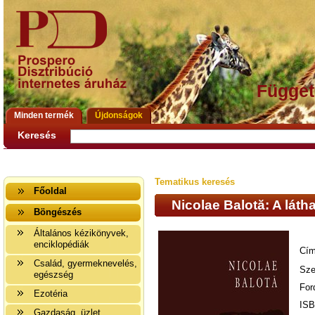
Függet
Minden termék
Újdonságok
Keresés
Tematikus keresés
Főoldal
Nicolae Balotă: A láth
Böngészés
Általános kézikönyvek,
enciklopédiák
Cím
Család, gyermeknevelés,
Sze
egészség
For
Ezotéria
ISB
Gazdaság, üzlet