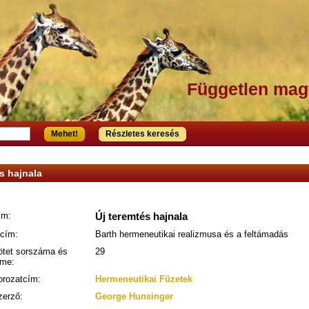
Független mag
Mehet!
Részletes keresés
s hajnala
ím:
Új teremtés hajnala
lcím:
Barth hermeneutikai realizmusa és a feltámadás
ötet sorszáma és
29
íme:
orozatcím:
Hermeneutikai Füzetek
zerző:
George Hunsinger