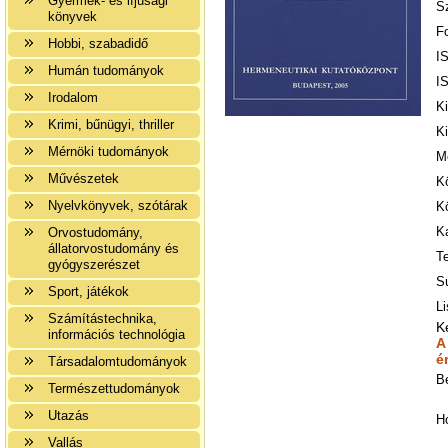
Gyermek- és ifjúsági
S
könyvek
Fo
Hobbi, szabadidő
I
Humán tudományok
I
Irodalom
K
Krimi, bűnügyi, thriller
K
Mérnöki tudományok
M
Művészetek
K
Nyelvkönyvek, szótárak
K
K
Orvostudomány,
állatorvostudomány és
T
gyógyszerészet
Sú
Sport, játékok
Li
Számítástechnika,
K
információs technológia
A
é
Társadalomtudományok
B
Természettudományok
Utazás
H
Vallás