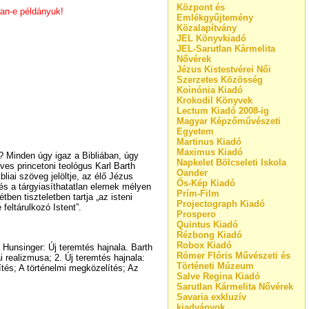
Központ és
van-e példányuk!
Emlékgyűjtemény
Közalapítvány
JEL Könyvkiadó
JEL-Sarutlan Kármelita
Nővérek
Jézus Kistestvérei Női
Szerzetes Közösség
Koinónia Kiadó
Krokodil Könyvek
Lectum Kiadó 2008-ig
Magyar Képzőművészeti
Egyetem
Martinus Kiadó
Maximus Kiadó
”? Minden úgy igaz a Bibliában, úgy
Napkelet Bölcseleti Iskola
ves princetoni teológus Karl Barth
Oander
liai szöveg jelöltje, az élő Jézus
Ős-Kép Kiadó
ó és a tárgyiasíthatatlan elemek mélyen
Prím-Film
tben tiszteletben tartja „az isteni
Projectograph Kiadó
 feltárulkozó Istent”.
Prospero
Quintus Kiadó
Rézbong Kiadó
Robox Kiadó
 Hunsinger: Új teremtés hajnala. Barth
Rómer Flóris Művészeti és
 realizmusa; 2. Új teremtés hajnala:
Történeti Múzeum
tés; A történelmi megközelítés; Az
Salve Regina Kiadó
Sarutlan Kármelita Nővérek
Savaria exkluzív
kiadványok