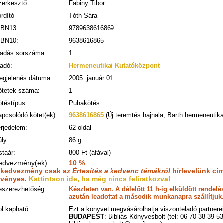
zerkesztő:
Fabiny Tibor
rdító
Tóth Sára
SBN13:
9789638616869
SBN10:
9638616865
iadás sorszáma:
1
iadó:
Hermeneutikai Kutatóközpont
egjelenés dátuma:
2005. január 01
ötetek száma:
1
ötéstípus:
Puhakötés
apcsolódó kötet(ek):
9638616865
(Új teremtés hajnala, Barth hermeneutika
erjedelem:
62 oldal
ly:
86 g
staár:
800 Ft (áfával)
edvezmény(ek):
10 %
 kedvezmény csak az
Értesítés a kedvenc témákról
hírlevelünk cím
rvényes.
Kattintson ide, ha még nincs feliratkozva!
eszerezhetőség:
Készleten van. A délelőtt 11 h-ig elküldött rende
azután leadottat a második munkanapra szállítjuk
ol kapható:
Ezt a könyvet megvásárolhatja viszonteladó partnerei
BUDAPEST
: Bibliás Könyvesbolt (tel: 06-70-38-39-53