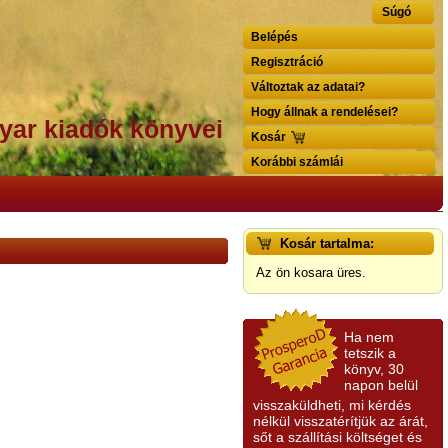
Súgó
Belépés
Regisztráció
Változtak az adatai?
Hogy állnak a rendelései?
yar kiadók könyvei
Kosár
Korábbi számlái
Kosár tartalma:
Az ön kosara üres.
Ha nem
tetszik a
könyv, 30
napon belül
visszaküldheti, mi kérdés
nélkül visszatérítjük az árát,
sőt a szállítási költséget és