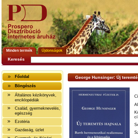
Minden termék
Újdonságok
Keresés
Főoldal
George Hunsinger: Új teremté
Böngészés
Általános kézikönyvek,
C
enciklopédiák
A
Család, gyermeknevelés,
K
egészség
c
Ezotéria
S
Gazdaság, üzlet
S