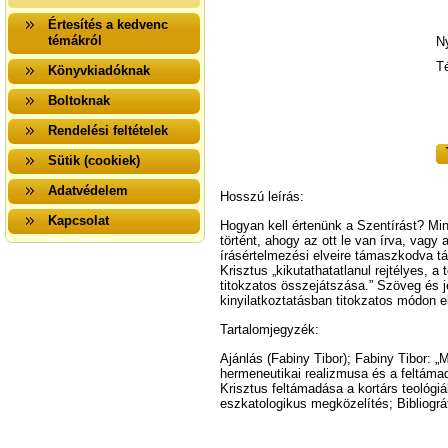
Értesítés a kedvenc
témákról
N
T
Könyvkiadóknak
Boltoknak
Rendelési feltételek
Sütik (cookiek)
Adatvédelem
Hosszú leírás:
Kapcsolat
Hogyan kell értenünk a Szentírást? Min
történt, ahogy az ott le van írva, vag
írásértelmezési elveire támaszkodva tár
Krisztus „kikutathatatlanul rejtélyes, a
titokzatos összejátszása.” Szöveg és jelö
kinyilatkoztatásban titokzatos módon elr
Tartalomjegyzék:
Ajánlás (Fabiny Tibor); Fabiny Tibor: 
hermeneutikai realizmusa és a feltámad
Krisztus feltámadása a kortárs teológi
eszkatologikus megközelítés; Bibliográ