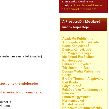
a visszaküldést is mi
fizetjük.
Részletesebben a
garanciáról itt olvashat.
A ProsperoD a következő
kiadók terjesztője
AcadeMe Publishing
Apologetica Könyvkiadó
Caeta Könyvkiadó
Danica Könyvkiadó
DE Magyarország a
i realizmusa és a feltámadás)
középkori Európában
Kutatócsoport
Debreceni Egyetem
Történelmi Intézet
Design Media Publishing
Egely
Erdély Történeti Alapítvány
Exit Kiadó
zettjeinek rendeléseire
Fátyol Kiadó
Felsőbbfokú Tanulmányok
lést következő munkanapra, az
Intézete
.
Filmtett Egyesület
Hermeneutikai
nknél is.
Kutatóközpont
4, email:
Holocaust Dokumentációs