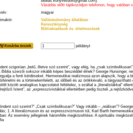
biblias.konyvesbolt@gmail.com).
Vásárlás előtt tájékozódjon telefonon, hogy valóban 
yelv:
magyar
émakör:
Vallástudomány általában
Kereszténység
Bibliakiadások és -értelmezések
Kosárba teszek
példányt
dent szigorúan „betű, illetve szó szerint”, vagy elég, ha „csak szimbolikusan
y a Biblia szerzői sokszor inkább képes beszéddel élnek? George Hunsinger, ne
gyalja a fenti kérdéseket. Hermeneutikai realizmusa azon alapszik, hogy a bib
 történelmi és a történelemfeletti, az időbeli és az örökkévaló, a tárgyiasíthat
lt között analogikus kapcsolatot feltételez, s ezáltal a „literalistákkal” ellenté
ejtőző Istent”, az „expresszivistákkal ellentétben pedig tiszteli „a rejtőzködve
„Mindent szó szerint?” „Csak szimbolikusan?” Vagy inkább – „reálisan”? George
ás; 1. A literalizmuson és az expresszivizmuson túl, Karl Barth hermeneutikai
ában: Az esemény jellegének háromféle megközelítése: A spirituális megközelí
fia