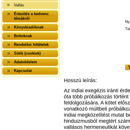
Vallás
Értesítés a kedvenc
témákról
Ny
Könyvkiadóknak
Té
Boltoknak
Rendelési feltételek
Sütik (cookiek)
Adatvédelem
Kapcsolat
Hosszú leírás:
Az indiai exegézis iránti ér
óta több próbálkozás történt
feldolgozására. A kötet elősz
vonatkozó múltbeli próbálkoz
indiai megközelítést mutat b
hinduizmusból megtért számo
vallásos hermeneutikát köve