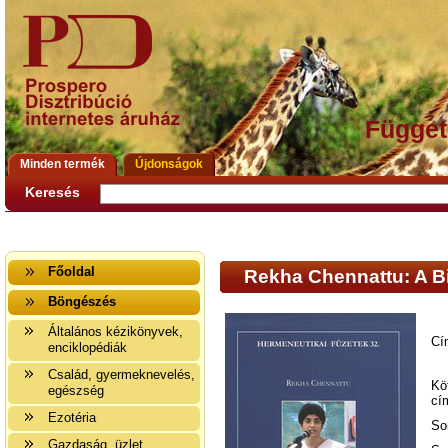
Függet
Minden termék
Újdonságok
Keresés
Főoldal
Rekha Chennattu: A Bib
Böngészés
Általános kézikönyvek,
Cí
enciklopédiák
Család, gyermeknevelés,
Kö
egészség
cí
Ezotéria
So
Gazdaság, üzlet