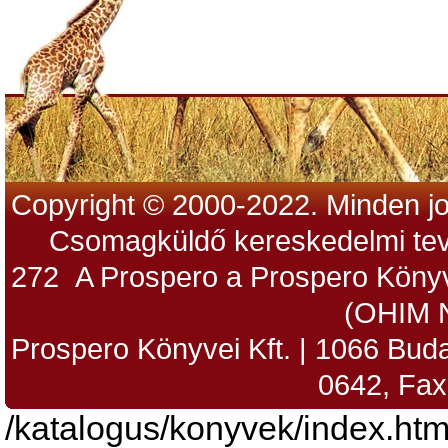
Copyright © 2000-2022. Minden jo
Csomagküldő kereskedelmi tev
272 A Prospero a Prospero Könyv
(OHIM 
Prospero Könyvei Kft. | 1066 Budap
0642, Fax
/katalogus/konyvek/index.htm