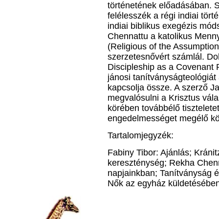
történetének előadásában. S
felélesszék a régi indiai tö
indiai biblikus exegézis mó
Chennattu a katolikus Menn
(Religious of the Assumption
szerzetesnővért számlál. Do
Discipleship as a Covenant 
jánosi tanítványságteológiá
kapcsolja össze. A szerző Ja
megvalósulni a Krisztus vála
körében továbbélő tisztelete
engedelmességet megélő k
Tartalomjegyzék:
Fabiny Tibor: Ajánlás; Kránit
kereszténység; Rekha Chenna
napjainkban; Tanítványság 
Nők az egyház küldetésében