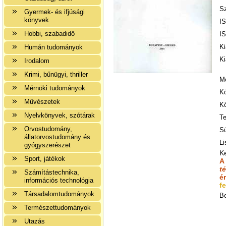
Sz
Gyermek- és ifjúsági
könyvek
I
Hobbi, szabadidő
I
K
Humán tudományok
Ki
Irodalom
Krimi, bűnügyi, thriller
Me
Mérnöki tudományok
K
Művészetek
Kö
Nyelvkönyvek, szótárak
Te
Orvostudomány,
Sú
állatorvostudomány és
Li
gyógyszerészet
K
Sport, játékok
A
t
Számítástechnika,
é
információs technológia
fe
Társadalomtudományok
B
Természettudományok
Utazás