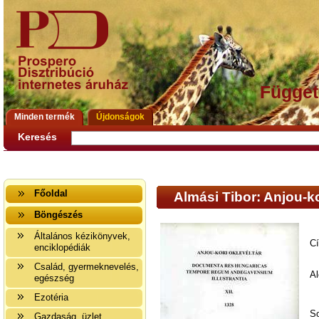
Függet
Minden termék
Újdonságok
Keresés
Főoldal
Almási Tibor: Anjou-kor
Böngészés
Általános kézikönyvek,
C
enciklopédiák
Család, gyermeknevelés,
Al
egészség
Ezotéria
So
Gazdaság, üzlet