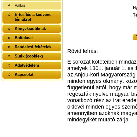
Vallás
Ny
Értesítés a kedvenc
T
témákról
Könyvkiadóknak
Boltoknak
Rendelési feltételek
Rövid leírás:
Sütik (cookiek)
E sorozat köteteiben mindazo
Adatvédelem
amelyek 1301. január 1. és 1
az Anjou-kori Magyarország 
Kapcsolat
minden egyes okmányt közöl
függetlenül attól, hogy már
regeszták nyelve magyar, bi
vonatkozó rész az irat erede
oklevél minden egyes személ
amennyiben azoknak magyaro
mindegyikét mutató zárja.