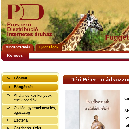
Függet
Minden termék
Újdonságok
Keresés
Főoldal
Déri Péter: Imádkozzu
Böngészés
Általános kézikönyvek,
Cí
enciklopédiák
Család, gyermeknevelés,
Al
egészség
Sz
Ezotéria
IS
Gazdaság, üzlet