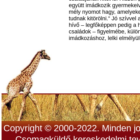
együtt imádkozik gyermekei
mély nyomot hagy, amelyeke
tudnak kitörölni.” Jó szívve
hívő – legfőképpen pedig a 
családok – figyelmébe, külö
imádkozáshoz, lelki elmélyü
Copyright © 2000-2022. Minden jo
Csomagküldő kereskedelmi tev