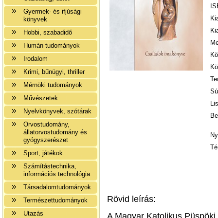
IS
Gyermek- és ifjúsági
Ki
könyvek
Ki
Hobbi, szabadidő
Me
Humán tudományok
Kö
Irodalom
Kö
Krimi, bűnügyi, thriller
Te
Mérnöki tudományok
Sú
Művészetek
Li
Nyelvkönyvek, szótárak
Be
Orvostudomány,
állatorvostudomány és
Ny
gyógyszerészet
Té
Sport, játékok
Számítástechnika,
információs technológia
Társadalomtudományok
Rövid leírás:
Természettudományok
Utazás
A Magyar Katolikus Püspöki 