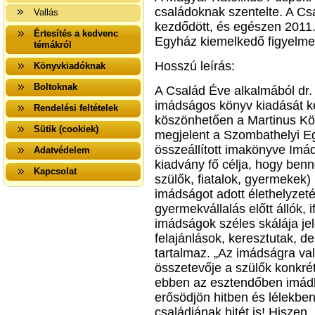
családoknak szentelte. A C
Vallás
kezdődött, és egészen 2011. 
Értesítés a kedvenc
Egyház kiemelkedő figyelmet
témákról
Hosszú leírás:
Könyvkiadóknak
Boltoknak
A Család Éve alkalmából dr
imádságos könyv kiadását 
Rendelési feltételek
köszönhetően a Martinus Kö
Sütik (cookiek)
megjelent a Szombathelyi 
összeállított imakönyve Imá
Adatvédelem
kiadvány fő célja, hogy ben
Kapcsolat
szülők, fiatalok, gyermekek)
imádságot adott élethelyzet
gyermekvállalás előtt állók, 
imádságok széles skálája jel
felajánlások, keresztutak, d
tartalmaz. „Az imádságra va
összetevője a szülők konkrét
ebben az esztendőben imád
erősödjön hitben és lélekben
családjának hitét is! Hiszen