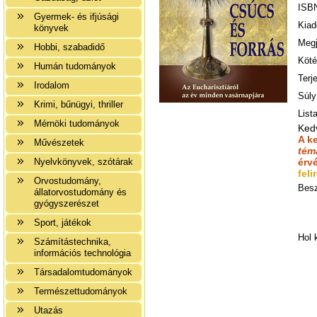
ISB
Gyermek- és ifjúsági
Kiad
könyvek
Megj
Hobbi, szabadidő
Köté
Humán tudományok
Terj
Irodalom
Súly
Krimi, bűnügyi, thriller
Lista
Mérnöki tudományok
Ked
A k
Művészetek
tém
Nyelvkönyvek, szótárak
érv
feli
Orvostudomány,
Besz
állatorvostudomány és
gyógyszerészet
Sport, játékok
Hol 
Számítástechnika,
információs technológia
Társadalomtudományok
Természettudományok
Utazás