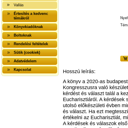
Vallás
Értesítés a kedvenc
Nyel
témákról
Tém
Könyvkiadóknak
Boltoknak
Rendelési feltételek
Sütik (cookiek)
Adatvédelem
Kapcsolat
Hosszú leírás:
A könyv a 2020-as budapest
Kongresszusra való készület
kérdést és választ talál a k
Eucharisztiáról. A kérdések 
utolsó előkészületi évben m
és választ. Ha ezt megtesszü
értékelni az Eucharisztiát, m
A kérdések és válaszok első f