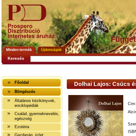
Függet
Minden termék
Újdonságok
Keresés
Főoldal
Dolhai Lajos: Csúcs é
Böngészés
Általános kézikönyvek,
Cím
enciklopédiák
Alcí
Család, gyermeknevelés,
egészség
Szer
Ezotéria
ISB
Gazdaság, üzlet