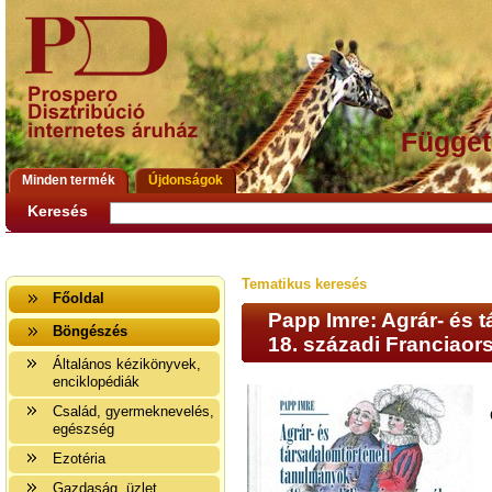
Függet
Minden termék
Újdonságok
Keresés
Tematikus keresés
Főoldal
Papp Imre: Agrár- és 
Böngészés
18. századi Franciaor
Általános kézikönyvek,
enciklopédiák
Család, gyermeknevelés,
egészség
Ezotéria
Gazdaság, üzlet