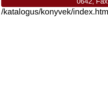
0642, Fax
/katalogus/konyvek/index.htm