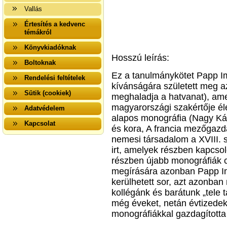
Vallás
Értesítés a kedvenc
témákról
Könyvkiadóknak
Hosszú leírás:
Boltoknak
Ez a tanulmánykötet Papp Im
Rendelési feltételek
kívánságára született meg 
Sütik (cookiek)
meghaladja a hatvanat), amel
magyarországi szakértője é
Adatvédelem
alapos monográfia (Nagy Káro
Kapcsolat
és kora, A francia mezőgazd
nemesi társadalom a XVIII. 
irt, amelyek részben kapcso
részben újabb monográfiák 
megírására azonban Papp Im
kerülhetett sor, azt azonba
kollégánk és barátunk „tele t
még éveket, netán évtizede
monográfiákkal gazdagította