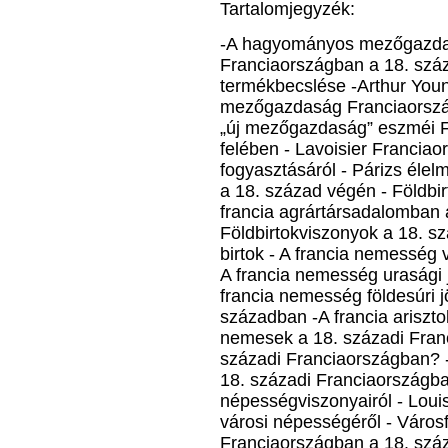
Tartalomjegyzék:
-A hagyományos mezőgazdas
Franciaországban a 18. szá
termékbecslése -Arthur Youn
mezőgazdaság Franciaorszá
„új mezőgazdaság” eszméi F
felében - Lavoisier Franciao
fogyasztásáról - Párizs élel
a 18. század végén - Földbi
francia agrártársadalomban a
Földbirtokviszonyok a 18. s
birtok - A francia nemesség
A francia nemesség urasági j
francia nemesség földesúri 
században -A francia ariszto
nemesek a 18. századi Fran
századi Franciaországban? 
18. századi Franciaországb
népességviszonyairól - Loui
városi népességéről - Váro
Franciaországban a 18. száz