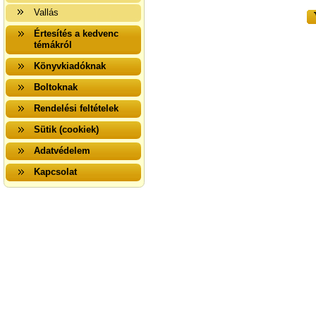
Vallás
Értesítés a kedvenc
témákról
Könyvkiadóknak
Boltoknak
Rendelési feltételek
Sütik (cookiek)
Adatvédelem
Kapcsolat