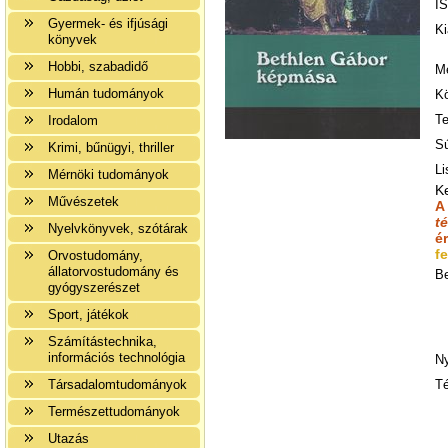
I
Gyermek- és ifjúsági
Ki
könyvek
Hobbi, szabadidő
Me
Humán tudományok
Kö
Te
Irodalom
Sú
Krimi, bűnügyi, thriller
Li
Mérnöki tudományok
K
Művészetek
A
t
Nyelvkönyvek, szótárak
é
fe
Orvostudomány,
állatorvostudomány és
B
gyógyszerészet
Sport, játékok
Számítástechnika,
információs technológia
Ny
Társadalomtudományok
T
Természettudományok
Utazás