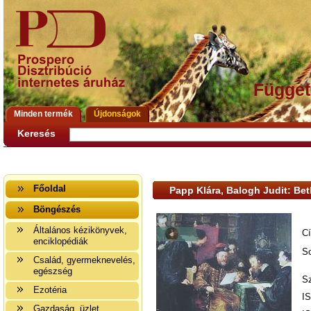
Függet
Minden termék
Újdonságok
Keresés
Főoldal
Papp Klára, Balogh Judit: B
Böngészés
Általános kézikönyvek,
C
enciklopédiák
So
Család, gyermeknevelés,
egészség
Sz
Ezotéria
I
Gazdaság, üzlet