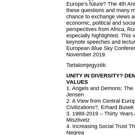
Europe’s future? The 4th A
these questions and many mo
chance to exchange views am
economic, political and socia
perspectives from Africa, Ru
especially highlighted. This 
keynote speeches and lecture
European Blue Sky Conferen
November 2019.
Tartalomjegyzék:
UNITY IN DIVERSITY? DE
VALUES
1. Angels and Demons: The F
Jensen
2. A View from Central Euro
Civilizations?, Erhard Busek
3. 1989-2019 – Thirty Years
Miszlivetz
4. Increasing Social Trust T
Negrea