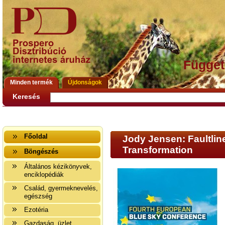
Függet
Minden termék
Újdonságok
Keresés
Főoldal
Jody Jensen: Faultlin
Transformation
Böngészés
Általános kézikönyvek,
enciklopédiák
Család, gyermeknevelés,
egészség
Ezotéria
Gazdaság, üzlet