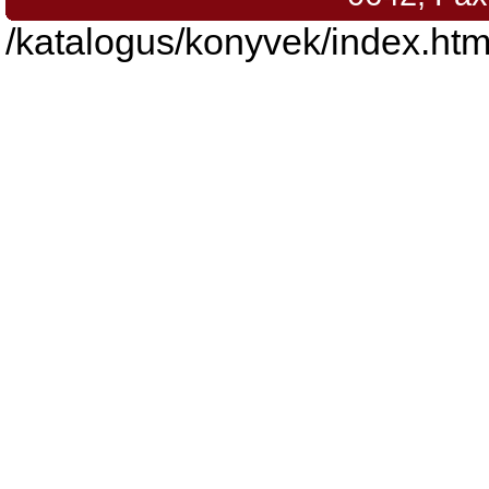
/katalogus/konyvek/index.htm