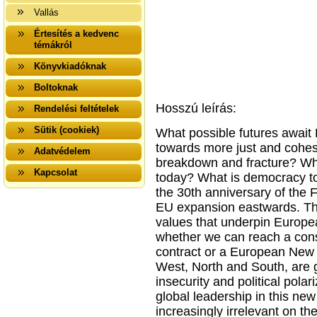
Vallás
Értesítés a kedvenc
témákról
Könyvkiadóknak
Boltoknak
Hosszú leírás:
Rendelési feltételek
Sütik (cookiek)
What possible futures awai
towards more just and cohesi
Adatvédelem
breakdown and fracture? Wh
Kapcsolat
today? What is democracy to
the 30th anniversary of the F
EU expansion eastwards. Th
values that underpin Europea
whether we can reach a con
contract or a European New 
West, North and South, are 
insecurity and political polar
global leadership in this ne
increasingly irrelevant on th