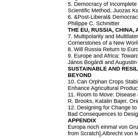
5. Democracy of Incomplete V
Scientific Method, Juozas K
6. &Post-Liberal& Democracy
Philippe C. Schmitter
THE EU, RUSSIA, CHINA,
7. Multipolarity and Multilat
Cornerstones of a New Worl
8. Will Russia Return to Eu
9. Europe and Africa: Towar
János Bogárdi and Augusti
SUSTAINABLE AND RESIL
BEYOND
10. Can Orphan Crops Stabil
Enhance Agricultural Producti
11. Room to Move: Disease a
R. Brooks, Katalin Bajer, Or
12. Designing for Change to
Bad Consequences to Designi
APPENDIX
Europa noch einmal von Gru
from Scratch],Albrecht von M