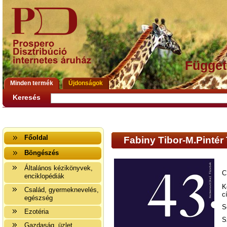
Függet
Minden termék
Újdonságok
Keresés
Főoldal
Fabiny Tibor-M.Pintér
Böngészés
Általános kézikönyvek,
C
enciklopédiák
K
Család, gyermeknevelés,
c
egészség
S
Ezotéria
S
Gazdaság, üzlet