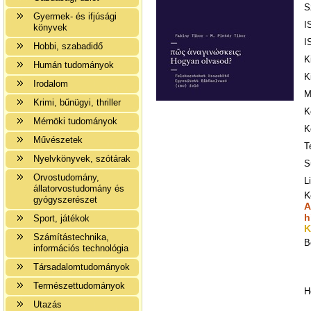
S
Gyermek- és ifjúsági
I
könyvek
I
Hobbi, szabadidő
K
Humán tudományok
K
Irodalom
M
Krimi, bűnügyi, thriller
K
Mérnöki tudományok
K
Művészetek
T
Nyelvkönyvek, szótárak
S
Orvostudomány,
L
állatorvostudomány és
K
gyógyszerészet
A
h
Sport, játékok
K
Számítástechnika,
B
információs technológia
Társadalomtudományok
Természettudományok
H
Utazás