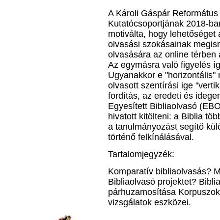
A Károli Gáspár Református 
Kutatócsoportjának 2018-ban
motiválta, hogy lehetőséget
olvasási szokásainak megism
olvasására az online térben a
Az egymásra való figyelés íg
Ugyanakkor e "horizontális" 
olvasott szentírási ige "ver
fordítás, az eredeti és idege
Egyesített Bibliaolvasó (EBO)
hivatott kitölteni: a Biblia t
a tanulmányozást segítő külö
történő felkínálásával.
Tartalomjegyzék:
Komparatív bibliaolvasás? Mié
Bibliaolvasó projektet? Bibli
párhuzamosítása Korpuszok a 
vizsgálatok eszközei.