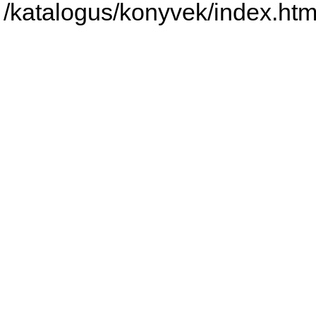
/katalogus/konyvek/index.htm