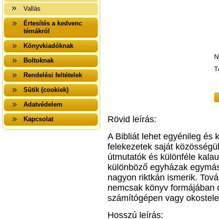
Vallás
Értesítés a kedvenc
témákról
Könyvkiadóknak
N
Boltoknak
T
Rendelési feltételek
Sütik (cookiek)
Adatvédelem
Rövid leírás:
Kapcsolat
A Bibliát lehet egyénileg és
felekezetek saját közösségük
útmutatók és különféle kalau
különböző egyházak egymás b
nagyon riktkán ismerik. Tová
nemcsak könyv formájában o
számítógépen vagy okostele
Hosszú leírás: