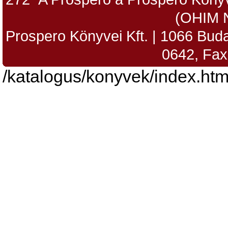
(OHIM 
Prospero Könyvei Kft. | 1066 Budap
0642, Fax
/katalogus/konyvek/index.htm