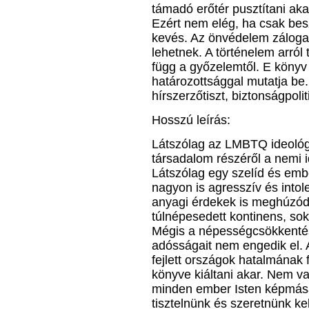
támadó erőtér pusztítani aka
Ezért nem elég, ha csak bes
kevés. Az önvédelem záloga 
lehetnek. A történelem arró
függ a győzelemtől. E könyv
határozottsággal mutatja be
hírszerzőtiszt, biztonságpolit
Hosszú leírás:
Látszólag az LMBTQ ideológia
társadalom részéről a nemi 
Látszólag egy szelíd és emb
nagyon is agresszív és into
anyagi érdekek is meghúzód
túlnépesedett kontinens, sok
Mégis a népességcsökkentés
adósságait nem engedik el. 
fejlett országok hatalmának
könyve kiáltani akar. Nem val
minden ember Isten képmás
tisztelnünk és szeretnünk ke