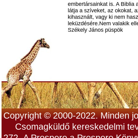
embertársainkat is. A Biblia 
látja a szíveket, az okokat, 
kihasznált, vagy ki nem has
leküzdésére.Nem valakik elle
Székely János püspök
Copyright © 2000-2022. Minden jo
Csomagküldő kereskedelmi tev
272 A Prospero a Prospero Könyv