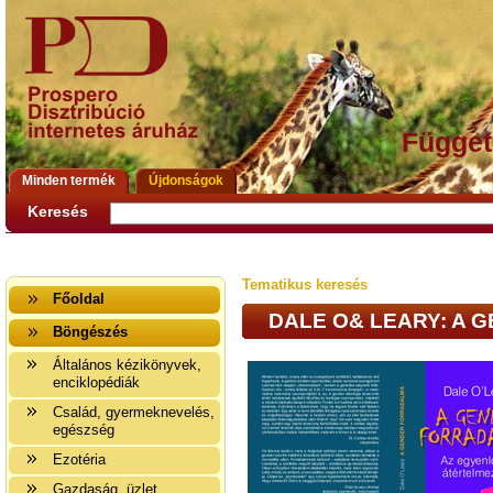
Függet
Minden termék
Újdonságok
Keresés
Tematikus keresés
Főoldal
DALE O& LEARY: A
Böngészés
Általános kézikönyvek,
enciklopédiák
Család, gyermeknevelés,
egészség
Ezotéria
Gazdaság, üzlet