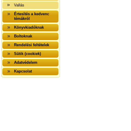
Vallás
Értesítés a kedvenc
témákról
Könyvkiadóknak
Boltoknak
Rendelési feltételek
Sütik (cookiek)
Adatvédelem
Kapcsolat