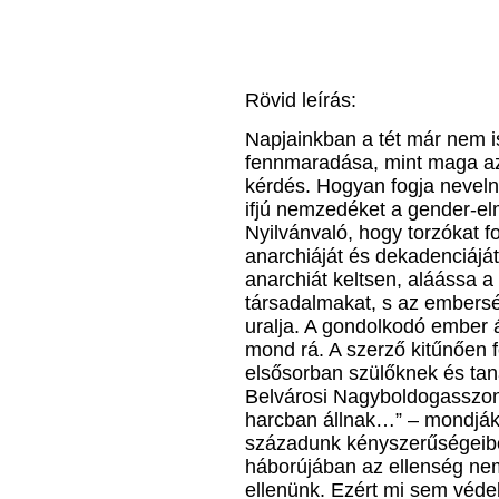
Rövid leírás:
Napjainkban a tét már nem i
fennmaradása, mint maga az
kérdés. Hogyan fogja nevelni
ifjú nemzedéket a gender-el
Nyilvánvaló, hogy torzókat f
anarchiáját és dekadenciáját.
anarchiát keltsen, aláássa
társadalmakat, s az embersé
uralja. A gondolkodó ember á
mond rá. A szerző kitűnően f
elsősorban szülőknek és tan
Belvárosi Nagyboldogasszo
harcban állnak…” – mondják 
századunk kényszerűségeibő
háborújában az ellenség ne
ellenünk. Ezért mi sem véde