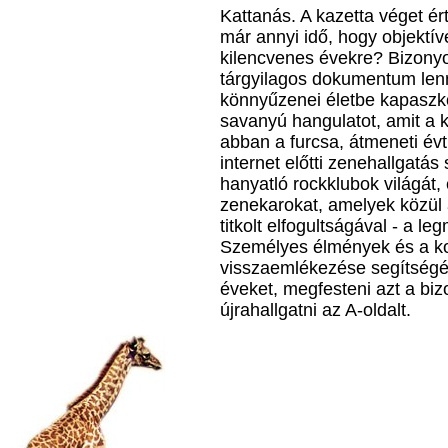
Kattanás. A kazetta véget ért
már annyi idő, hogy objektív
kilencvenes évekre? Bizony
tárgyilagos dokumentum lenn
könnyűzenei életbe kapaszko
savanyú hangulatot, amit a
abban a furcsa, átmeneti évt
internet előtti zenehallgatás
hanyatló rockklubok világát,
zenekarokat, amelyek közül a
titkolt elfogultságával - a l
Személyes élmények és a k
visszaemlékezése segítségé
éveket, megfesteni azt a biz
újrahallgatni az A-oldalt.