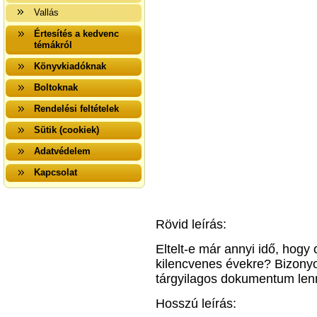
Vallás
Értesítés a kedvenc
témákról
Könyvkiadóknak
Boltoknak
Rendelési feltételek
Sütik (cookiek)
Adatvédelem
Kapcsolat
Rövid leírás:
Eltelt-e már annyi idő, hogy
kilencvenes évekre? Bizony
tárgyilagos dokumentum lenn
Hosszú leírás: