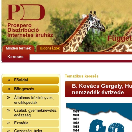
Függet
Minden termék
Újdonságok
Keresés
Tematikus keresés
Főoldal
B. Kovács Gergely, Huj
Böngészés
nemzedék évtizede
Általános kézikönyvek,
enciklopédiák
Család, gyermeknevelés,
egészség
Ezotéria
Gazdaság, üzlet