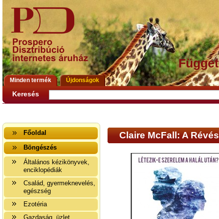
Függet
Minden termék
Újdonságok
Keresés
Főoldal
Claire McFall: A Révé
Böngészés
Általános kézikönyvek,
enciklopédiák
Család, gyermeknevelés,
egészség
Ezotéria
Gazdaság, üzlet