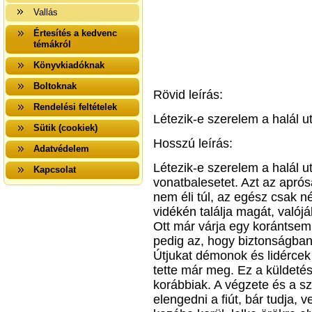
Vallás
Értesítés a kedvenc
témákról
Könyvkiadóknak
Boltoknak
Rövid leírás:
Rendelési feltételek
Létezik-e szerelem a halál u
Sütik (cookiek)
Hosszú leírás:
Adatvédelem
Létezik-e szerelem a halál ut
Kapcsolat
vonatbalesetet. Azt az aprós
nem éli túl, az egész csak 
vidékén találja magát, valójá
Ott már várja egy korántsem á
pedig az, hogy biztonságban 
Útjukat démonok és lidércek 
tette már meg. Ez a küldeté
korábbiak. A végzete és a s
elengedni a fiút, bár tudja