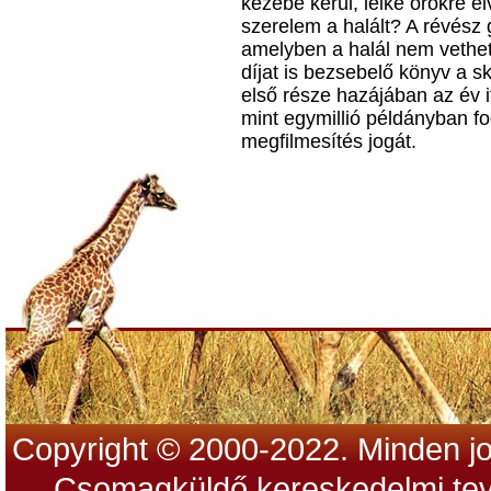
kezébe kerül, lelke örökre e
szerelem a halált? A révész 
amelyben a halál nem vethet
díjat is bezsebelő könyv a skó
első része hazájában az év if
mint egymillió példányban fo
megfilmesítés jogát.
Copyright © 2000-2022. Minden jo
Csomagküldő kereskedelmi tev