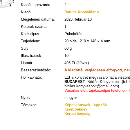
Kiadás sorszáma:
2.
Kiadó:
Danica Könyvkiadó
Megjelenés dátuma:
2023. február 13
Kötetek száma:
1
Kötéstípus:
Puhakötés
Terjedelem:
20 oldal, 210 x 148 x 4 mm
Súly:
60 g
Illusztrációk:
10
Listaár:
495 Ft (áfával)
Beszerezhetőség:
A kiadónál véglegesen elfogyott, ne
Hol kapható:
Ezt a könyvet megvásárolhatja viszonte
BUDAPEST
: Bibliás Könyvesbolt (tel:
biblias.konyvesbolt@gmail.com).
Vásárlás előtt tájékozódjon telefonon,
Nyelv:
magyar
Témakör:
Képeskönyvek, lapozók
Kisebbeknek
Kereszténység