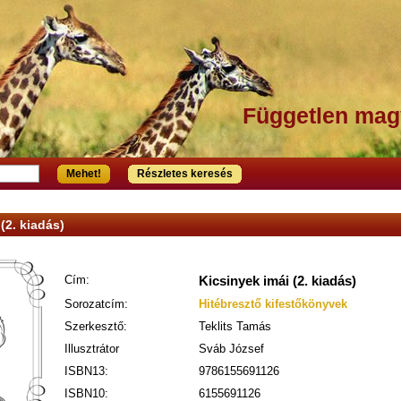
Független mag
Mehet!
Részletes keresés
(2. kiadás)
Cím:
Kicsinyek imái (2. kiadás)
Sorozatcím:
Hitébresztő kifestőkönyvek
Szerkesztő:
Teklits Tamás
Illusztrátor
Sváb József
ISBN13:
9786155691126
ISBN10:
6155691126