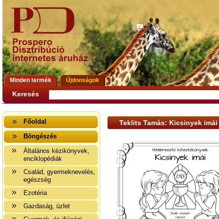
Minden termék
Újdonságok
Keresés
Főoldal
Teklits Tamás: Kicsinyek imái 
Böngészés
Általános kézikönyvek,
enciklopédiák
Család, gyermeknevelés,
egészség
Ezotéria
Gazdaság, üzlet