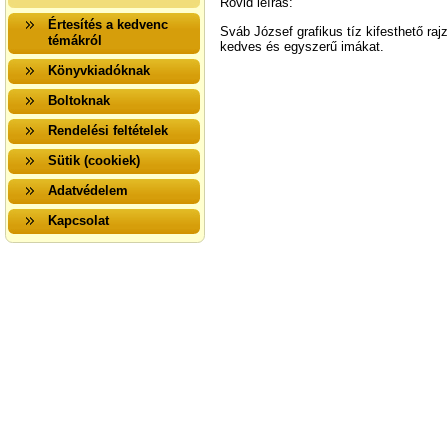
Rövid leírás:
Értesítés a kedvenc
Sváb József grafikus tíz kifesthető raj
témákról
kedves és egyszerű imákat.
Könyvkiadóknak
Boltoknak
Rendelési feltételek
Sütik (cookiek)
Adatvédelem
Kapcsolat