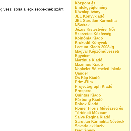
Központ és
Emlékgyűjtemény
tig veszi sorra a legkisebbeknek szánt
Közalapítvány
JEL Könyvkiadó
JEL-Sarutlan Kármelita
Nővérek
Jézus Kistestvérei Női
Szerzetes Közösség
Koinónia Kiadó
Krokodil Könyvek
Lectum Kiadó 2008-ig
Magyar Képzőművészeti
Egyetem
Martinus Kiadó
Maximus Kiadó
Napkelet Bölcseleti Iskola
Oander
Ős-Kép Kiadó
Prím-Film
Projectograph Kiadó
Prospero
Quintus Kiadó
Rézbong Kiadó
Robox Kiadó
Rómer Flóris Művészeti és
Történeti Múzeum
Salve Regina Kiadó
Sarutlan Kármelita Nővérek
Savaria exkluzív
kiadványok