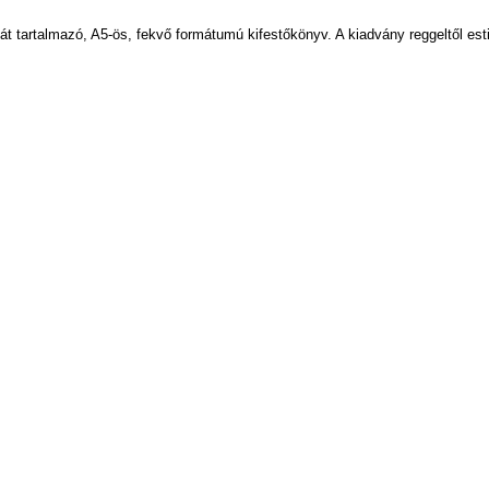
zát tartalmazó, A5-ös, fekvő formátumú kifestőkönyv. A kiadvány reggeltől es