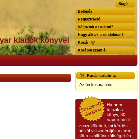
Súgó
Belépés
Regisztráció
Változtak az adatai?
Hogy állnak a rendelései?
yar kiadók könyvei
Kosár
Korábbi számlái
Kosár tartalma:
Az ön kosara üres.
Ha nem
tetszik a
könyv, 30
napon belül
visszaküldheti, mi kérdés
nélkül visszatérítjük az árát,
sőt a szállítási költséget és