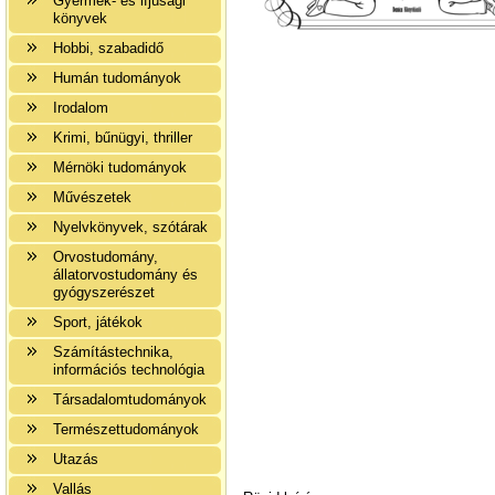
Gyermek- és ifjúsági
könyvek
Hobbi, szabadidő
Humán tudományok
Irodalom
Krimi, bűnügyi, thriller
Mérnöki tudományok
Művészetek
Nyelvkönyvek, szótárak
Orvostudomány,
állatorvostudomány és
gyógyszerészet
Sport, játékok
Számítástechnika,
információs technológia
Társadalomtudományok
Természettudományok
Utazás
Vallás