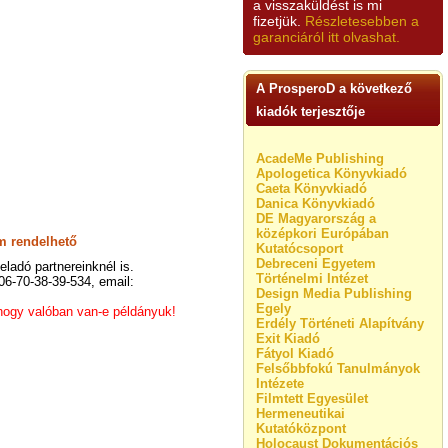
a visszaküldést is mi
fizetjük.
Részletesebben a
garanciáról itt olvashat.
A ProsperoD a következő
kiadók terjesztője
AcadeMe Publishing
Apologetica Könyvkiadó
Caeta Könyvkiadó
Danica Könyvkiadó
DE Magyarország a
középkori Európában
m rendelhető
Kutatócsoport
Debreceni Egyetem
ladó partnereinknél is.
Történelmi Intézet
 06-70-38-39-534, email:
Design Media Publishing
Egely
 hogy valóban van-e példányuk!
Erdély Történeti Alapítvány
Exit Kiadó
Fátyol Kiadó
Felsőbbfokú Tanulmányok
Intézete
Filmtett Egyesület
Hermeneutikai
Kutatóközpont
Holocaust Dokumentációs