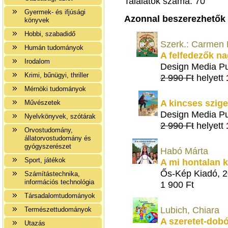
Találatok száma: 70
Gyermek- és ifjúsági
Azonnal beszerezhetők
könyvek
Hobbi, szabadidő
Szerk.: Carmen
Humán tudományok
A felfedezők n
Irodalom
Design Media Pu
Krimi, bűnügyi, thriller
2 990 Ft
helyett
Mérnöki tudományok
A kincses szige
Művészetek
Design Media Pu
Nyelvkönyvek, szótárak
2 990 Ft
helyett
Orvostudomány,
állatorvostudomány és
gyógyszerészet
Habó Márta
Sport, játékok
A mi hontalan 
Ős-Kép Kiadó, 
Számítástechnika,
információs technológia
1 900 Ft
Társadalomtudományok
Lubich, Chiara
Természettudományok
A szeretet-dobó
Utazás