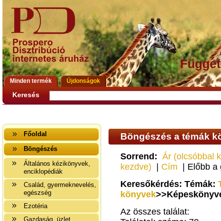
Függet
Minden termék
Újdonságok
Keresés
Főoldal
Böngészés a témák kö
Böngészés
Sorrend:
Ár (olcsóbbal 
Általános kézikönyvek,
kezdve)
|
Cím
| Előbb a
enciklopédiák
Keresőkérdés: Témák:
Család, gyermeknevelés,
egészség
könyvek
>>Képeskönyve
Ezotéria
Az összes találat:
Gazdaság, üzlet