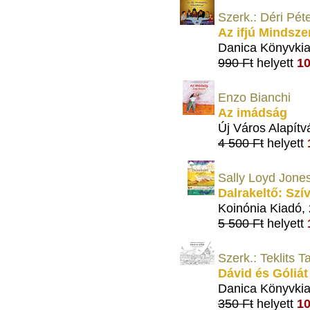
Szerk.: Déri Pét
Az ifjú Mindsze
Danica Könyvki
990 Ft
helyett
10
Enzo Bianchi
Az imádság
Új Város Alapítv
4 500 Ft
helyett
Sally Loyd Jone
Dalrakeltő: Szí
Koinónia Kiadó,
5 500 Ft
helyett
Szerk.: Teklits 
Dávid és Góliát
Danica Könyvki
350 Ft
helyett
10