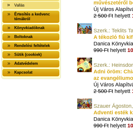
művészetéről b
Vallás
Új Város Alapítv
Értesítés a kedvenc
2 500 Ft
helyett
témákról
Könyvkiadóknak
Szerk.: Teklits 
A tékozló fiú k
Boltoknak
Danica Könyvki
Rendelési feltételek
990 Ft
helyett
10
Sütik (cookiek)
Adatvédelem
Szerk.: Heinsdorf
Adni öröm: Chia
Kapcsolat
az evangéliumo
Új Város Alapítv
2 500 Ft
helyett
Szauer Ágoston, 
Adventi esték 
Danica Könyvki
990 Ft
helyett
10