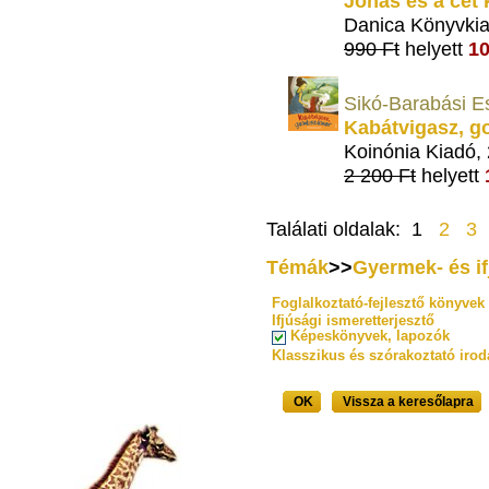
Jónás és a cet 
Danica Könyvki
990 Ft
helyett
10
Sikó-Barabási E
Kabátvigasz, 
Koinónia Kiadó,
2 200 Ft
helyett
Találati oldalak: 1
2
3
Témák
>>
Gyermek- és i
Foglalkoztató-fejlesztő könyvek
Ifjúsági ismeretterjesztő
Képeskönyvek, lapozók
Klasszikus és szórakoztató iro
OK
Vissza a keresőlapra