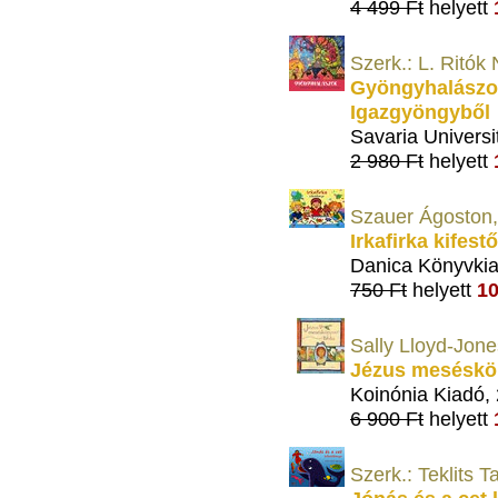
4 499 Ft
helyett
Szerk.: L. Ritók
Gyöngyhalászok
Igazgyöngyből
Savaria Universi
2 980 Ft
helyett
Szauer Ágoston, 
Irkafirka kifest
Danica Könyvki
750 Ft
helyett
10
Sally Lloyd-Jone
Jézus meséskön
Koinónia Kiadó,
6 900 Ft
helyett
Szerk.: Teklits 