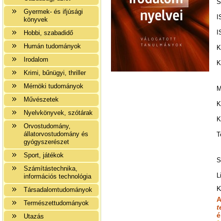
S
Gyermek- és ifjúsági
I
könyvek
I
Hobbi, szabadidő
Humán tudományok
K
Irodalom
K
Krimi, bűnügyi, thriller
Mérnöki tudományok
M
Művészetek
K
Nyelvkönyvek, szótárak
K
Orvostudomány,
állatorvostudomány és
T
gyógyszerészet
Sport, játékok
S
Számítástechnika,
L
információs technológia
K
Társadalomtudományok
A
Természettudományok
t
é
Utazás