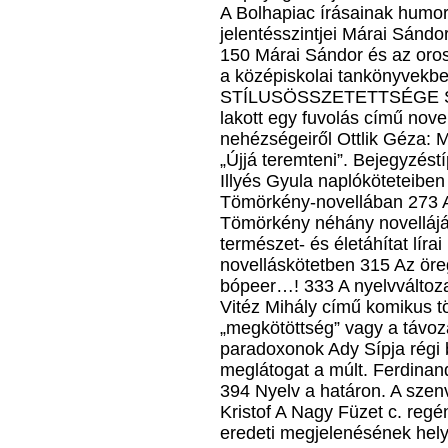
A Bolhapiac írásainak humor
jelentésszintjei Márai Sánd
150 Márai Sándor és az oro
a középiskolai tankönyvek
STÍLUSÖSSZETETTSÉGE Stíl
lakott egy fuvolás című nove
nehézségeiről Ottlik Géza:
„Újjá teremteni”. Bejegyzést
Illyés Gyula naplóköteteiben 
Tömörkény-novellában 273 A
Tömörkény néhány novellájáb
természet- és életáhítat líra
novelláskötetben 315 Az öre
bópeer…! 333 A nyelvváltoza
Vitéz Mihály című komikus t
„megkötöttség” vagy a távo
paradoxonok Ady Sípja régi
meglátogat a múlt. Ferdinan
394 Nyelv a határon. A szen
Kristof A Nagy Füzet c. reg
eredeti megjelenésének hel