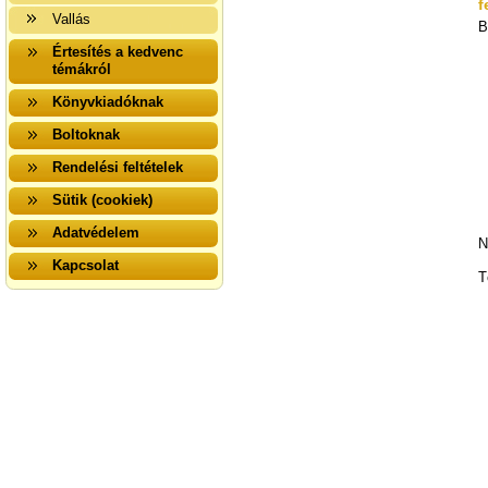
f
Vallás
B
Értesítés a kedvenc
témákról
Könyvkiadóknak
Boltoknak
Rendelési feltételek
Sütik (cookiek)
Adatvédelem
N
Kapcsolat
T