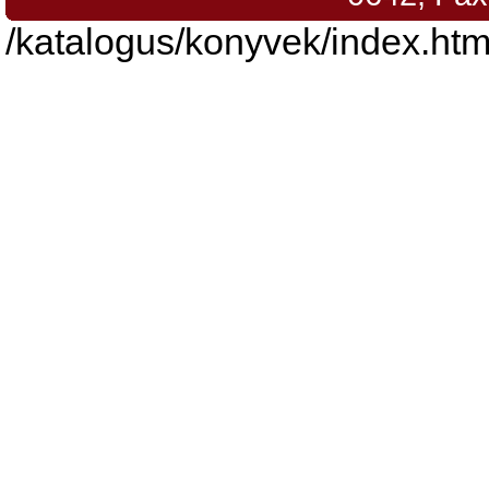
/katalogus/konyvek/index.htm