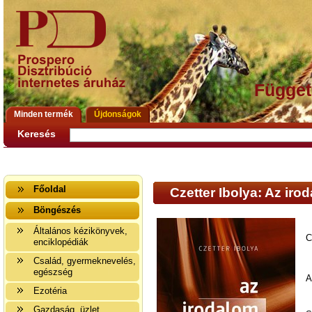
Függet
Minden termék
Újdonságok
Keresés
Főoldal
Czetter Ibolya: Az iro
Böngészés
Általános kézikönyvek,
C
enciklopédiák
Család, gyermeknevelés,
egészség
A
Ezotéria
Gazdaság, üzlet