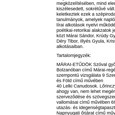
megközelítésében, mind ele
kiszélesedett, sokrétűvé vá
keletkeztek ezek a szépiroda
tanulmányok, amelyek naplók,
lírai alkotások nyelvi működ
poétikai-retorikai alakzatok j
közt Márai Sándor, Krúdy Gy
Déry Tibor, Illyés Gyula, Kr
alkotásaiban.
Tartalomjegyzék:
MÁRAI-ETŰDÖK Szóval győz
Bolzanóban című Márai-regény 
szempontú vizsgálata 9 Sze
és Föld című művében
40 Lelki Canudosok. Lőrincz
ahogy van, nem lehet megért
szerveződése és szövegszer
vallomásai című művében 69
utazás- és idegenségtapaszt
Napnyugati őrjárat című mű