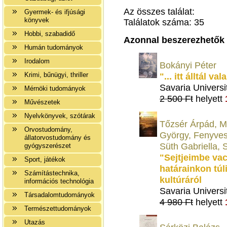
Az összes találat:
Gyermek- és ifjúsági
könyvek
Találatok száma: 35
Hobbi, szabadidő
Azonnal beszerezhetők
Humán tudományok
Irodalom
Bokányi Péter
Krimi, bűnügyi, thriller
"... itt álltál 
Savaria Universi
Mérnöki tudományok
2 500 Ft
helyett
Művészetek
Nyelvkönyvek, szótárak
Tőzsér Árpád, M
Orvostudomány,
György, Fenyvesi
állatorvostudomány és
Süth Gabriella, 
gyógyszerészet
"Sejtjeimbe vac
Sport, játékok
határainkon túl
Számítástechnika,
kultúráról
információs technológia
Savaria Universi
Társadalomtudományok
4 980 Ft
helyett
Természettudományok
Utazás