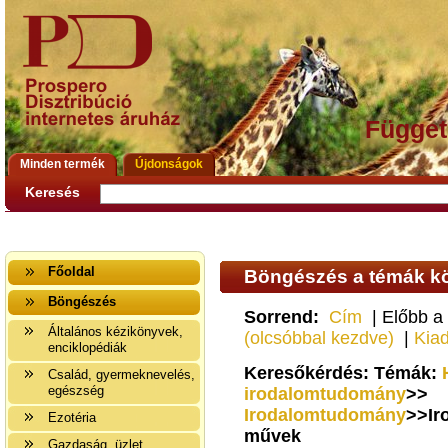
Függet
Minden termék
Újdonságok
Keresés
Főoldal
Böngészés a témák kö
Böngészés
Sorrend:
Cím
| Előbb a
Általános kézikönyvek,
(olcsóbbal kezdve)
|
Kia
enciklopédiák
Keresőkérdés: Témák:
Család, gyermeknevelés,
egészség
irodalomtudomány
>>
Irodalomtudomány
>>Ir
Ezotéria
művek
Gazdaság, üzlet