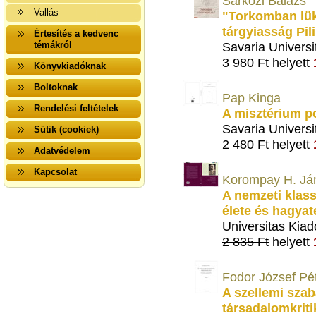
Sárközi Balázs
Vallás
"Torkomban lük
tárgyiasság Pil
Értesítés a kedvenc
témákról
Savaria Universi
3 980 Ft
helyett
Könyvkiadóknak
Boltoknak
Pap Kinga
Rendelési feltételek
A misztérium po
Savaria Universi
Sütik (cookiek)
2 480 Ft
helyett
Adatvédelem
Kapcsolat
Korompay H. Já
A nemzeti klas
élete és hagyat
Universitas Kiad
2 835 Ft
helyett
Fodor József Pé
A szellemi sza
társadalomkriti