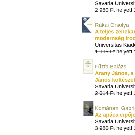
Savaria Universi
2 980 Ft
helyett
Rákai Orsolya
A teljes zeneka
modernség irod
Universitas Kiad
1 995 Ft
helyett
Fűzfa Balázs
Arany János, a
János költészet
Savaria Universi
2 014 Ft
helyett
Komáromi Gabrie
Az apáca cipőj
Savaria Universi
3 980 Ft
helyett