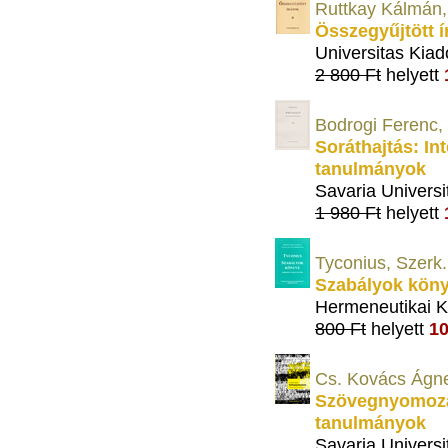
Ruttkay Kálmán, 
Összegyűjtött í
Universitas Kiad
2 800 Ft
helyett
Bodrogi Ferenc, 
Soráthajtás: Int
tanulmányok
Savaria Universi
1 980 Ft
helyett
Tyconius, Szerk.
Szabályok köny
Hermeneutikai K
800 Ft
helyett
10
Cs. Kovács Ágn
Szövegnyomozá
tanulmányok
Savaria Universi