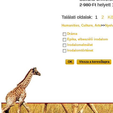
2 980 Ft
helyett
Találati oldalak: 1
2
Kö
Humanities, Culture, Arts
>>
Nyel
Dráma
Epika, elbeszélő irodalom
Irodalomelmélet
Irodalomtörténet
OK
Vissza a keresőlapra