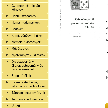
S
Gyermek- és ifjúsági
könyvek
I
Hobbi, szabadidő
I
K
Humán tudományok
M
Irodalom
K
Krimi, bűnügyi, thriller
T
Mérnöki tudományok
S
Művészetek
Li
Nyelvkönyvek, szótárak
B
Orvostudomány,
állatorvostudomány és
gyógyszerészet
N
Sport, játékok
T
Számítástechnika,
információs technológia
Társadalomtudományok
Természettudományok
Utazás