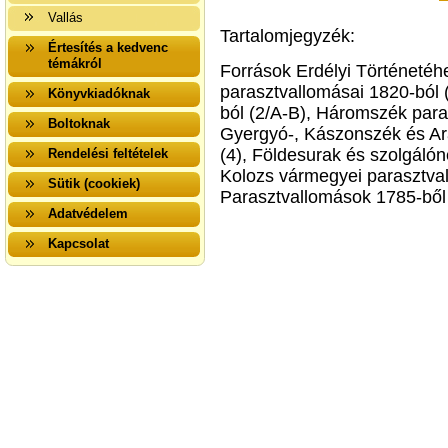
Vallás
Tartalomjegyzék:
Értesítés a kedvenc
témákról
Források Erdélyi Történetéh
parasztvallomásai 1820-ból 
Könyvkiadóknak
ból (2/A-B), Háromszék paras
Boltoknak
Gyergyó-, Kászonszék és Ar
(4), Földesurak és szolgáló
Rendelési feltételek
Kolozs vármegyei parasztva
Sütik (cookiek)
Parasztvallomások 1785-ből 
Adatvédelem
Kapcsolat