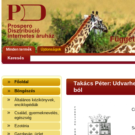
Függet
Minden termék
Újdonságok
Keresés
Főoldal
Takács Péter: Udvarhe
ból
Böngészés
Általános kézikönyvek,
enciklopédiák
C
Család, gyermeknevelés,
egészség
Ezotéria
S
Gazdaság, üzlet