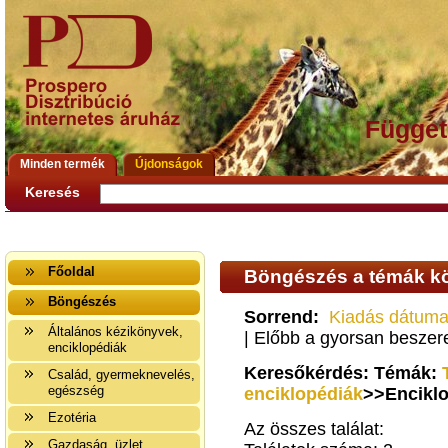
Függet
Minden termék
Újdonságok
Keresés
Főoldal
Böngészés a témák kö
Böngészés
Sorrend:
Kiadás dátuma
Általános kézikönyvek,
| Előbb a gyorsan besze
enciklopédiák
Keresőkérdés: Témák:
Család, gyermeknevelés,
egészség
enciklopédiák
>>Enciklo
Ezotéria
Az összes találat:
Gazdaság, üzlet