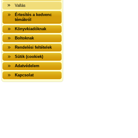
Vallás
Értesítés a kedvenc
témákról
Könyvkiadóknak
Boltoknak
Rendelési feltételek
Sütik (cookiek)
Adatvédelem
Kapcsolat