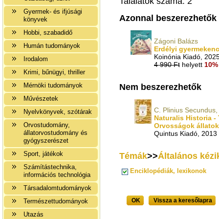
Találatok száma: 2
Gyermek- és ifjúsági
Azonnal beszerezhetők
könyvek
Hobbi, szabadidő
Zágoni Balázs
Humán tudományok
Erdélyi gyermekenc
Koinónia Kiadó, 202
Irodalom
4 990 Ft
helyett
10% 
Krimi, bűnügyi, thriller
Mérnöki tudományok
Nem beszerezhetők
Művészetek
C. Plinius Secundus
Nyelvkönyvek, szótárak
Naturalis Historia -
Orvostudomány,
Orvosságok állatok
állatorvostudomány és
Quintus Kiadó, 2013
gyógyszerészet
Sport, játékok
Témák
>>
Általános kézi
Számítástechnika,
Enciklopédiák, lexikonok
információs technológia
Társadalomtudományok
OK
Vissza a keresőlapra
Természettudományok
Utazás