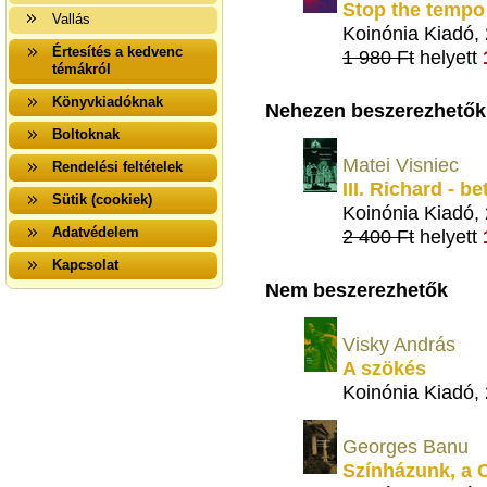
Stop the tempo
Vallás
Koinónia Kiadó,
Értesítés a kedvenc
1 980 Ft
helyett
témákról
Könyvkiadóknak
Nehezen beszerezhetők
Boltoknak
Matei Visniec
Rendelési feltételek
III. Richard - be
Sütik (cookiek)
Koinónia Kiadó,
Adatvédelem
2 400 Ft
helyett
Kapcsolat
Nem beszerezhetők
Visky András
A szökés
Koinónia Kiadó,
Georges Banu
Színházunk, a 