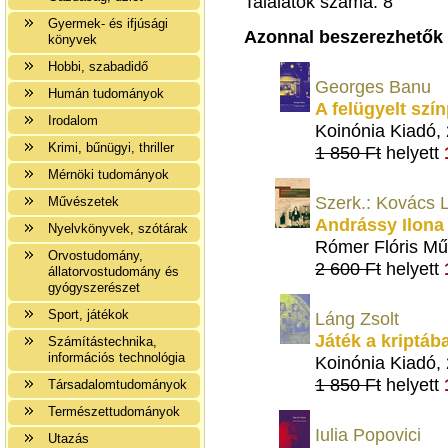
Találatok száma: 8
Gyermek- és ifjúsági
Azonnal beszerezhetők
könyvek
Hobbi, szabadidő
Georges Banu
Humán tudományok
A felügyelt szí
Irodalom
Koinónia Kiadó,
Krimi, bűnügyi, thriller
1 850 Ft
helyett
Mérnöki tudományok
Szerk.: Kovács 
Művészetek
Andrássy Ilona 
Nyelvkönyvek, szótárak
Rómer Flóris Mű
Orvostudomány,
2 600 Ft
helyett
állatorvostudomány és
gyógyszerészet
Sport, játékok
Láng Zsolt
Játék a kriptáb
Számítástechnika,
információs technológia
Koinónia Kiadó,
1 850 Ft
helyett
Társadalomtudományok
Természettudományok
Iulia Popovici
Utazás