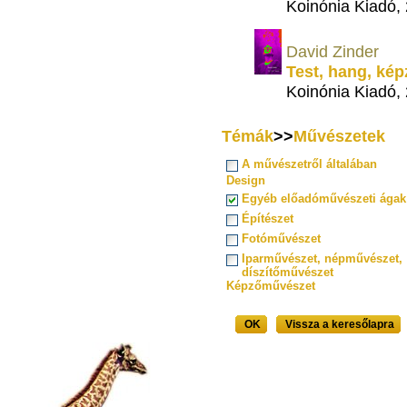
Koinónia Kiadó,
David Zinder
Test, hang, kép
Koinónia Kiadó,
Témák
>>
Művészetek
A művészetről általában
Design
Egyéb előadóművészeti ágak
Építészet
Fotóművészet
Iparművészet, népművészet,
díszítőművészet
Képzőművészet
OK
Vissza a keresőlapra