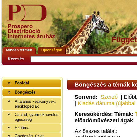
Függet
Minden termék
Újdonságok
Keresés
Főoldal
Böngészés a témák kö
Böngészés
Sorrend:
Szerző
| Előbb
Általános kézikönyvek,
|
Kiadás dátuma (újabbal
enciklopédiák
Keresőkérdés: Témák:
Család, gyermeknevelés,
egészség
előadóművészeti ágak
Ezotéria
Az összes találat:
Gazdaság, üzlet