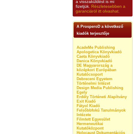
a visszaküldést is mi
fizetjük.
Részletesebben a
garanciáról itt olvashat.
A ProsperoD a következő
kiadók terjesztője
AcadeMe Publishing
Apologetica Könyvkiadó
Caeta Könyvkiadó
Danica Könyvkiadó
DE Magyarország a
középkori Európában
Kutatócsoport
Debreceni Egyetem
Történelmi Intézet
Design Media Publishing
Egely
Erdély Történeti Alapítvány
Exit Kiadó
Fátyol Kiadó
Felsőbbfokú Tanulmányok
Intézete
Filmtett Egyesület
Hermeneutikai
Kutatóközpont
Holocaust Dokumentációs