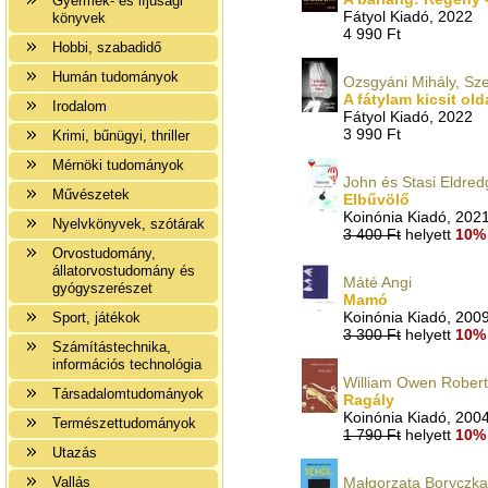
Gyermek- és ifjúsági
Fátyol Kiadó, 2022
könyvek
4 990 Ft
Hobbi, szabadidő
Humán tudományok
Ozsgyáni Mihály, Sze
A fátylam kicsit olda
Irodalom
Fátyol Kiadó, 2022
3 990 Ft
Krimi, bűnügyi, thriller
Mérnöki tudományok
John és Stasi Eldred
Művészetek
Elbűvölő
Koinónia Kiadó, 202
Nyelvkönyvek, szótárak
3 400 Ft
helyett
10% 
Orvostudomány,
állatorvostudomány és
Máté Angi
gyógyszerészet
Mamó
Koinónia Kiadó, 200
Sport, játékok
3 300 Ft
helyett
10% 
Számítástechnika,
információs technológia
William Owen Robert
Társadalomtudományok
Ragály
Koinónia Kiadó, 200
Természettudományok
1 790 Ft
helyett
10% 
Utazás
Vallás
Małgorzata Boryczka