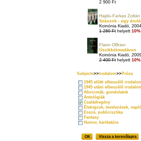
2 900 Ft
Hajdú-Farkas Zoltán
Szászok - egy árulá
Koinónia Kiadó, 200
1 280 Ft
helyett
10% 
Flann OBrien
Úszikkétmadáron
Koinónia Kiadó, 200
2 400 Ft
helyett
10% 
Subjects
>>
Irodalom
>>
Próza
1945 előtti elbeszélő irodalo
1945 utáni elbeszélő irodalo
Aforizmák, gondolatok
Antológiák
Családregény
Életrajzok, levelezések, napl
Esszé, publicisztika
Fantasy
Humor, karikatúra
OK
Vissza a keresőlapra