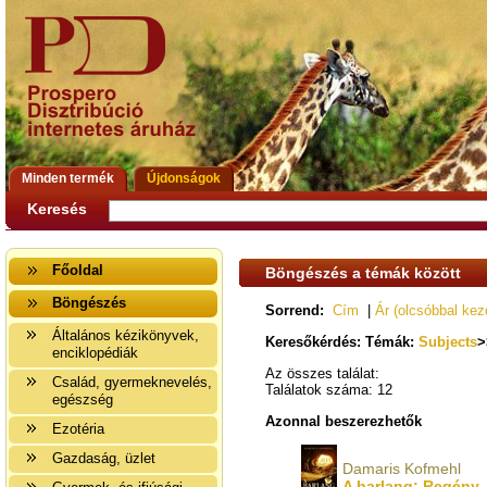
Minden termék
Újdonságok
Keresés
Főoldal
Böngészés a témák között
Böngészés
Sorrend:
Cím
|
Ár (olcsóbbal kez
Általános kézikönyvek,
Keresőkérdés: Témák:
Subjects
>
enciklopédiák
Az összes találat:
Család, gyermeknevelés,
Találatok száma: 12
egészség
Azonnal beszerezhetők
Ezotéria
Gazdaság, üzlet
Damaris Kofmehl
A barlang: Regény -