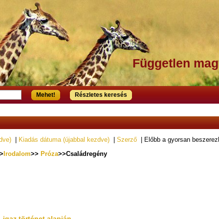
Független mag
Mehet!
Részletes keresés
dve)
|
Kiadás dátuma (újabbal kezdve)
|
Szerző
| Előbb a gyorsan beszere
>
Irodalom
>>
Próza
>>Családregény
 igaz történet alapján