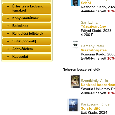
Sehol
Értesítés a kedvenc
Rézbong Kiadó, 202
témákról
3 400 Ft
helyett
10% 
Könyvkiadóknak
Sári Edina
Boltoknak
Tűzszivárvány
Fátyol Kiadó, 2023
Rendelési feltételek
4 200 Ft
Sütik (cookiek)
Demény Péter
Adatvédelem
Visszaforgatás
Koinónia Kiadó, 200
Kapcsolat
1 750 Ft
helyett
10% 
Nehezen beszerezhetők
Szentkirályi Attila
Kanizsai boszorká
Savaria University P
2 980 Ft
helyett
10% 
Karácsony Tünde
Sorsfordító
Exit Kiadó, 2024