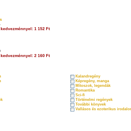
s
4
kedvezménnyel: 1 152 Ft
9
kedvezménnyel: 2 160 Ft
m
Kalandregény
m
Képregény, manga
Mítoszok, legendák
Romantika
Sci-fi
ók
Történelmi regények
További könyvek
Vallásos és ezoterikus irodal