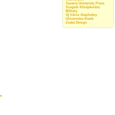
Savaria University Press
Szegedi Középkorász
Műhely
Új Város Alapítvány
Universitas Kiadó
Zsaka Design
om