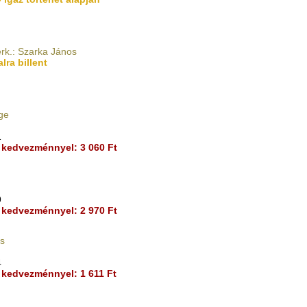
rk.: Szarka János
lra billent
ge
1
kedvezménnyel: 3 060 Ft
9
kedvezménnyel: 2 970 Ft
s
4
kedvezménnyel: 1 611 Ft