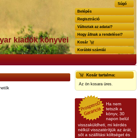
Súgó
Belépés
Regisztráció
Változtak az adatai?
Hogy állnak a rendelései?
yar kiadók könyvei
Kosár
Korábbi számlái
Kosár tartalma:
Az ön kosara üres.
zhetők
Ha nem
tetszik a
könyv, 30
napon belül
visszaküldheti, mi kérdés
nélkül visszatérítjük az árát,
sőt a szállítási költséget és