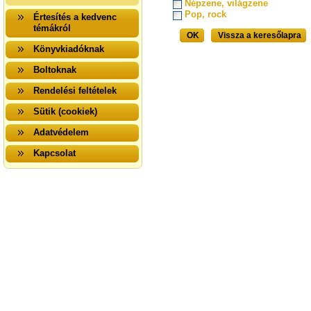
Népzene, világzene
Pop, rock
Értesítés a kedvenc
témákról
OK
Vissza a keresőlapra
Könyvkiadóknak
Boltoknak
Rendelési feltételek
Sütik (cookiek)
Adatvédelem
Kapcsolat