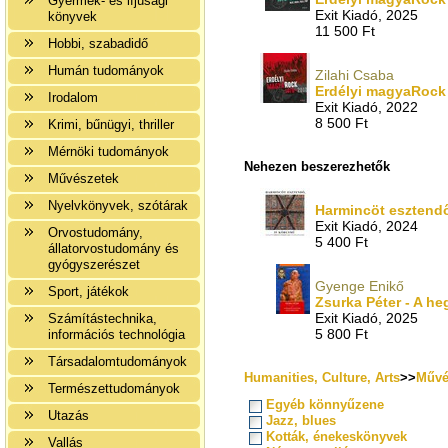
Gyermek- és ifjúsági
Exit Kiadó, 2025
könyvek
11 500 Ft
Hobbi, szabadidő
Humán tudományok
Zilahi Csaba
Erdélyi magyaRock 
Irodalom
Exit Kiadó, 2022
8 500 Ft
Krimi, bűnügyi, thriller
Mérnöki tudományok
Nehezen beszerezhetők
Művészetek
Nyelvkönyvek, szótárak
Harmincöt esztendő
Exit Kiadó, 2024
Orvostudomány,
5 400 Ft
állatorvostudomány és
gyógyszerészet
Gyenge Enikő
Sport, játékok
Zsurka Péter - A h
Exit Kiadó, 2025
Számítástechnika,
5 800 Ft
információs technológia
Társadalomtudományok
Humanities, Culture, Arts
>>
Művé
Természettudományok
Egyéb könnyűzene
Utazás
Jazz, blues
Kották, énekeskönyvek
Vallás