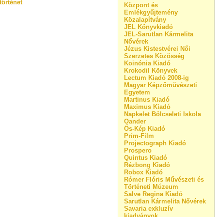
történet
Központ és
Emlékgyűjtemény
Közalapítvány
JEL Könyvkiadó
JEL-Sarutlan Kármelita
Nővérek
Jézus Kistestvérei Női
Szerzetes Közösség
Koinónia Kiadó
Krokodil Könyvek
Lectum Kiadó 2008-ig
Magyar Képzőművészeti
Egyetem
Martinus Kiadó
Maximus Kiadó
Napkelet Bölcseleti Iskola
Oander
Ős-Kép Kiadó
Prím-Film
Projectograph Kiadó
Prospero
Quintus Kiadó
Rézbong Kiadó
Robox Kiadó
Rómer Flóris Művészeti és
Történeti Múzeum
Salve Regina Kiadó
Sarutlan Kármelita Nővérek
Savaria exkluzív
kiadványok