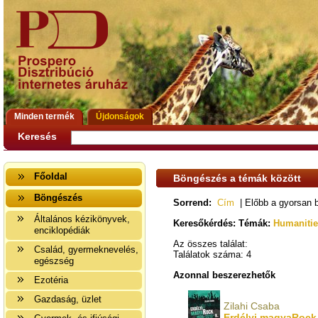
Minden termék
Újdonságok
Keresés
Főoldal
Böngészés a témák között
Böngészés
Sorrend:
Cím
| Előbb a gyorsan 
Általános kézikönyvek,
Keresőkérdés: Témák:
Humanities
enciklopédiák
Az összes találat:
Család, gyermeknevelés,
Találatok száma: 4
egészség
Azonnal beszerezhetők
Ezotéria
Gazdaság, üzlet
Zilahi Csaba
Erdélyi magyaRock 1