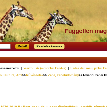
Független mag
Mehet!
Részletes keresés
beszerezhetők |
Szerző
|
Ár (olcsóbbal kezdve)
|
Kiadás dátuma (újabbal ke
, Culture, Arts
>>
Művészetek
>>
Zene, zenetudomány
>>További zenei k
970-2010 II.: Beat, rock, folk, pop: újságcikkek, interjúk, ténye