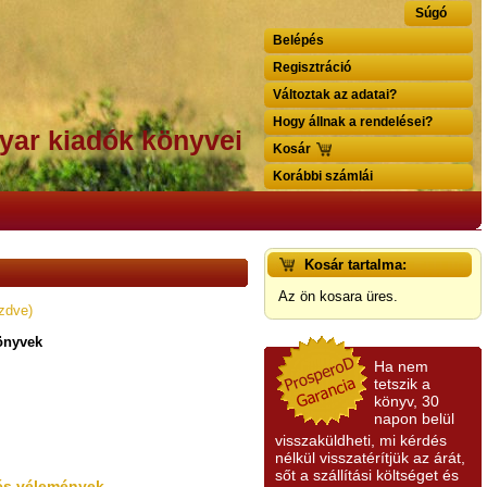
Súgó
Belépés
Regisztráció
Változtak az adatai?
Hogy állnak a rendelései?
yar kiadók könyvei
Kosár
Korábbi számlái
Kosár tartalma:
Az ön kosara üres.
zdve)
önyvek
Ha nem
tetszik a
könyv, 30
napon belül
visszaküldheti, mi kérdés
nélkül visszatérítjük az árát,
sőt a szállítási költséget és
k és vélemények