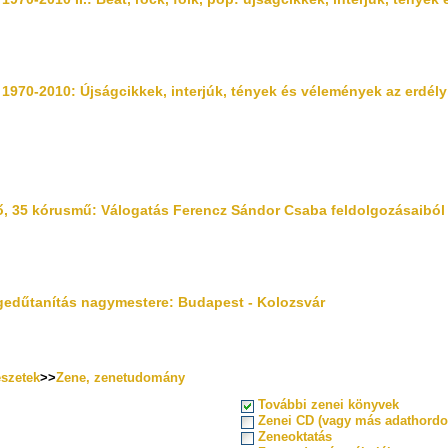
1970-2010: Újságcikkek, interjúk, tények és vélemények az erdél
, 35 kórusmű: Válogatás Ferencz Sándor Csaba feldolgozásaiból
egedűtanítás nagymestere: Budapest - Kolozsvár
szetek
>>
Zene, zenetudomány
További zenei könyvek
Zenei CD (vagy más adathordo
Zeneoktatás