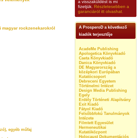
a visszaküldést is mi
fizetjük.
Részletesebben a
garanciáról itt olvashat.
A ProsperoD a következő
yi magyar rockzenekarokról
kiadók terjesztője
AcadeMe Publishing
Apologetica Könyvkiadó
Caeta Könyvkiadó
Danica Könyvkiadó
DE Magyarország a
középkori Európában
Kutatócsoport
Debreceni Egyetem
Történelmi Intézet
Design Media Publishing
Egely
Erdély Történeti Alapítvány
Exit Kiadó
Fátyol Kiadó
Felsőbbfokú Tanulmányok
Intézete
Filmtett Egyesület
Hermeneutikai
zó), egyéb műfaj
Kutatóközpont
Holocaust Dokumentációs