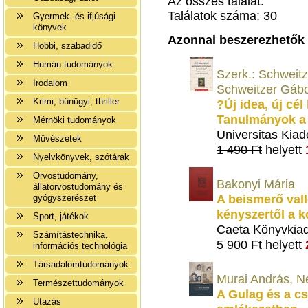
Az összes találat:
Találatok száma: 30
Gyermek- és ifjúsági
könyvek
Azonnal beszerezhetők
Hobbi, szabadidő
Humán tudományok
Szerk.: Schweitz
Irodalom
Schweitzer Gáb
Krimi, bűnügyi, thriller
?Új idea, új cé
Tanulmányok a z
Mérnöki tudományok
Universitas Kiad
Művészetek
1 490 Ft
helyett
Nyelvkönyvek, szótárak
Orvostudomány,
Bakonyi Mária
állatorvostudomány és
A beismerő vall
gyógyszerészet
kényszertől a 
Sport, játékok
Caeta Könyvkia
Számítástechnika,
5 900 Ft
helyett
információs technológia
Társadalomtudományok
Murai András, Né
Természettudományok
A Gulag és a cs
Utazás