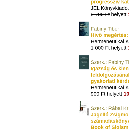
progresszív ka
JEL Könyvkiadó
3 700 Ft
helyett
Fabiny Tibor
Hívő megértés: 
Hermeneutikai K
1 000 Ft
helyett
Szerk.: Fabiny T
Igazság és kie
feldolgozásának 
gyakorlati kérd
Hermeneutikai K
900 Ft
helyett
10
Szerk.: Rábai Kr
Jagelló Zsigmo
számadáskönyve
Book of Sigism