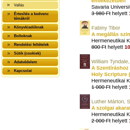
emlékezetben
Vallás
Savaria Universi
3 980 Ft
helyett
Értesítés a kedvenc
témákról
Fabiny Tibor
Könyvkiadóknak
A megállás szi
Boltoknak
Hermeneutikai K
Rendelési feltételek
800 Ft
helyett
10
Sütik (cookiek)
William Tyndale,
Adatvédelem
A Szentíráshoz 
Kapcsolat
Holy Scripture 
Hermeneutikai K
1 000 Ft
helyett
Luther Márton, S
A szolgai akara
Hermeneutikai K
2 000 Ft
helyett