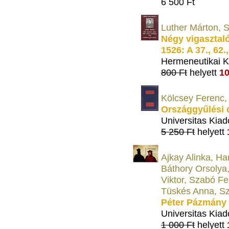
6 500 Ft
Luther Márton, S
Négy vigasztaló
1526: A 37., 62.
Hermeneutikai K
800 Ft
helyett
10
Kölcsey Ferenc, 
Országgyűlési
Universitas Kiad
5 250 Ft
helyett
Ajkay Alinka, Har
Báthory Orsolya,
Viktor, Szabó Fe
Tüskés Anna, Sze
Péter Pázmány 
Universitas Kiad
1 000 Ft
helyett