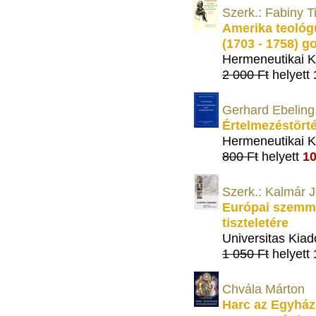
Szerk.: Fabiny T
Amerika teológ
(1703 - 1758) 
Hermeneutikai K
2 000 Ft
helyett
Gerhard Ebeling,
Értelmezéstört
Hermeneutikai K
800 Ft
helyett
10
Szerk.: Kalmár 
Európai szemm
tiszteletére
Universitas Kiad
1 050 Ft
helyett
Chvála Márton
Harc az Egyház