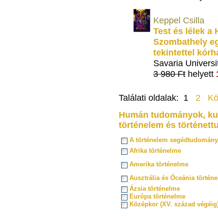
Keppel Csilla
Test és lélek 
Szombathely eg
tekintettel kó
Savaria Universi
3 980 Ft
helyett
Találati oldalak: 1
2
Kö
Humán tudományok, kul
történelem és történet
A történelem segédtudomány
Afrika történelme
Amerika történelme
Ausztrália és Óceánia történ
Ázsia történelme
Európa történelme
Középkor (XV. század végéig