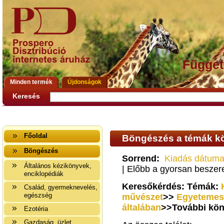
Függet
Minden termék
Újdonságok
Keresés
Főoldal
Böngészés a témák kö
Böngészés
Sorrend:
Kiadás dátuma
Általános kézikönyvek,
| Előbb a gyorsan besze
enciklopédiák
Keresőkérdés: Témák:
Család, gyermeknevelés,
egészség
művészet
>>
Egyetemes 
általában
>>További kön
Ezotéria
Gazdaság, üzlet