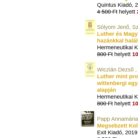
Quintus Kiadó, 
4 500 Ft
helyett
Sólyom Jenő, Sze
Luther és Magy
hazánkkal halál
Hermeneutikai K
800 Ft
helyett
10
Wiczián Dezső , 
Luther mint pro
wittenbergi eg
alapján
Hermeneutikai K
800 Ft
helyett
10
Papp Annamária,
Megsebzett Kol
Exit Kiadó, 2019