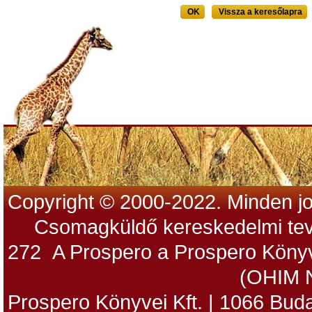
OK
Vissza a keresőlapra
Copyright © 2000-2022. Minden jo
Csomagküldő kereskedelmi tev
272 A Prospero a Prospero Könyv
(OHIM 
Prospero Könyvei Kft. | 1066 Budap