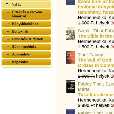
Szóra bírni az Írá
Vallás
teológiai irányo
tanulmány, hozzá
Értesítés a kedvenc
témákról
Hermeneutikai Ku
1 000 Ft
helyett
1
Könyvkiadóknak
Szerk.: Tibor Fab
Boltoknak
The Bible in the 
Rendelési feltételek
Hermeneutikai Ku
1 500 Ft
helyett
1
Sütik (cookiek)
Tibor Fabiny
Adatvédelem
The Veil of God:
Kapcsolat
Ordass in Comm
Hermeneutikai Ku
1 000 Ft
helyett
1
Fabiny Tibor, Sze
Márta
Túl a literalizm
Hermeneutikai Ku
3 990 Ft
helyett
1
Fabiny Tibor, Karl