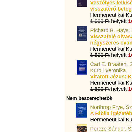
Veszélyes lelkis
visszatérő bete
Hermeneutikai Ku
1 000 Ft
helyett
1
Richard B. Hays, 
Visszafelé olvasá
négyszeres evan
Hermeneutikai Ku
1 500 Ft
helyett
1
Carl E. Braaten, 
Kuroli Veronika
Vitatott Jézus: 
Hermeneutikai Ku
1 500 Ft
helyett
1
Nem beszerezhetők
Northrop Frye, Sz
A Biblia igézetéb
Hermeneutikai Ku
Percze Sándor, S