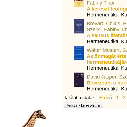
Fabiny Tibor
A kereszt teológ
Hermeneutikai Ku
Brevard Childs, H
Szerk.: Fabiny Ti
A sensus literal
Hermeneutikai Ku
Walter Mostert, S
Az önmagát érte
hermeneutikájár
Hermeneutikai Ku
David Jasper, Sze
Bevezetés a her
Hermeneutikai Ku
Találati oldalak:
Előző
1
2