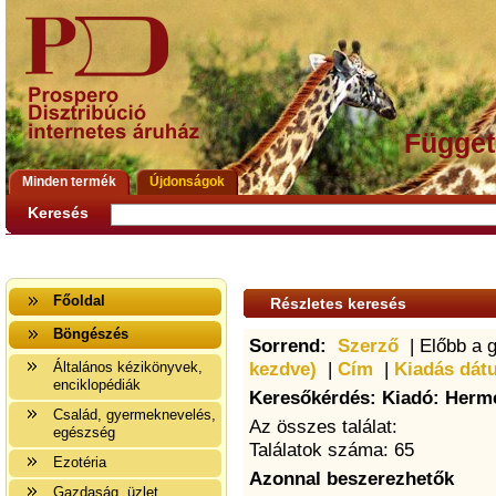
Függet
Minden termék
Újdonságok
Keresés
Főoldal
Részletes keresés
Böngészés
Sorrend:
Szerző
| Előbb a 
kezdve)
|
Cím
|
Kiadás dát
Általános kézikönyvek,
enciklopédiák
Keresőkérdés: Kiadó: Herm
Család, gyermeknevelés,
Az összes találat:
egészség
Találatok száma: 65
Ezotéria
Azonnal beszerezhetők
Gazdaság, üzlet