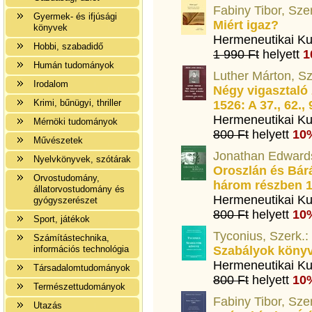
Fabiny Tibor, Sze
Gyermek- és ifjúsági
Miért igaz?
könyvek
Hermeneutikai Ku
Hobbi, szabadidő
1 990 Ft
helyett
1
Humán tudományok
Luther Márton, Sz
Irodalom
Négy vigasztaló 
Krimi, bűnügyi, thriller
1526: A 37., 62.,
Hermeneutikai Ku
Mérnöki tudományok
800 Ft
helyett
10
Művészetek
Jonathan Edwards
Nyelvkönyvek, szótárak
Oroszlán és Bárá
Orvostudomány,
három részben 
állatorvostudomány és
Hermeneutikai Ku
gyógyszerészet
800 Ft
helyett
10
Sport, játékok
Tyconius, Szerk.:
Számítástechnika,
információs technológia
Szabályok könyv
Hermeneutikai Ku
Társadalomtudományok
800 Ft
helyett
10
Természettudományok
Fabiny Tibor, Szer
Utazás