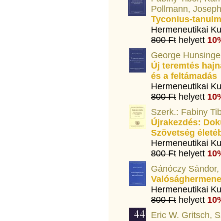
Pollmann, Joseph 
Tyconius-tanul
Hermeneutikai Ku
800 Ft
helyett
10
George Hunsinger,
Új teremtés hajn
és a feltámadás
Hermeneutikai Ku
800 Ft
helyett
10
Szerk.: Fabiny Ti
Újrakezdés: Do
Szövetség életéb
Hermeneutikai Ku
800 Ft
helyett
10
Gánóczy Sándor, 
Valósághermeneu
Hermeneutikai Ku
800 Ft
helyett
10
Eric W. Gritsch, S