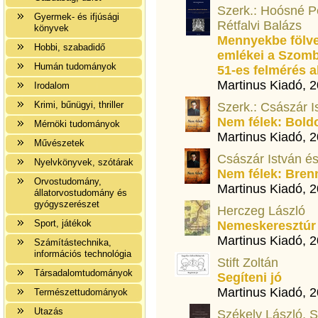
Szerk.: Hoósné Pé
Gyermek- és ifjúsági
Rétfalvi Balázs
könyvek
Mennyekbe fölvett
Hobbi, szabadidő
emlékei a Szomb
Humán tudományok
51-es felmérés a
Martinus Kiadó, 
Irodalom
Krimi, bűnügyi, thriller
Szerk.: Császár Is
Nem félek: Bold
Mérnöki tudományok
Martinus Kiadó, 
Művészetek
Császár István és 
Nyelvkönyvek, szótárak
Nem félek: Bren
Orvostudomány,
Martinus Kiadó, 
állatorvostudomány és
gyógyszerészet
Herczeg László
Sport, játékok
Nemeskeresztúr
Martinus Kiadó, 
Számítástechnika,
információs technológia
Stift Zoltán
Társadalomtudományok
Segíteni jó
Martinus Kiadó, 
Természettudományok
Utazás
Székely László, 