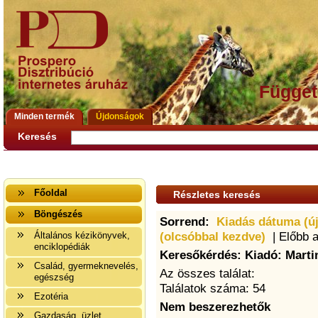
Függet
Minden termék
Újdonságok
Keresés
Főoldal
Részletes keresés
Böngészés
Sorrend:
Kiadás dátuma (ú
(olcsóbbal kezdve)
| Előbb 
Általános kézikönyvek,
enciklopédiák
Keresőkérdés: Kiadó: Marti
Család, gyermeknevelés,
Az összes találat:
egészség
Találatok száma: 54
Ezotéria
Nem beszerezhetők
Gazdaság, üzlet