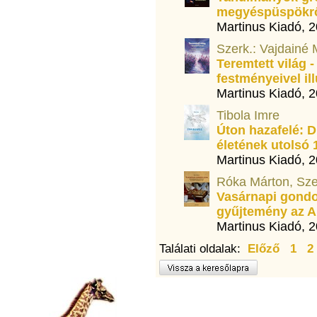
megyéspüspökr
Martinus Kiadó, 
Szerk.: Vajdainé 
Teremtett világ 
festményeivel ill
Martinus Kiadó, 
Tibola Imre
Úton hazafelé: D
életének utolsó 
Martinus Kiadó, 
Róka Márton, Szer
Vasárnapi gondo
gyűjtemény az A,
Martinus Kiadó, 
Találati oldalak:
Előző
1
2