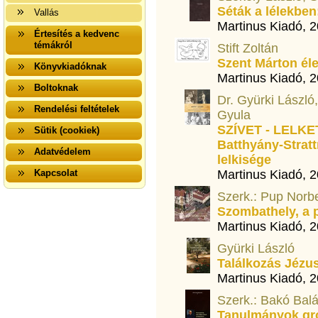
Séták a lélekben
Vallás
Martinus Kiadó, 
Értesítés a kedvenc
témákról
Stift Zoltán
Szent Márton éle
Könyvkiadóknak
Martinus Kiadó, 
Boltoknak
Dr. Gyürki László
Rendelési feltételek
Gyula
SZÍVET - LELKET
Sütik (cookiek)
Batthyány-Strat
Adatvédelem
lelkisége
Kapcsolat
Martinus Kiadó, 
Szerk.: Pup Norbe
Szombathely, a 
Martinus Kiadó, 
Gyürki László
Találkozás Jézus
Martinus Kiadó, 
Szerk.: Bakó Bal
Tanulmányok gró