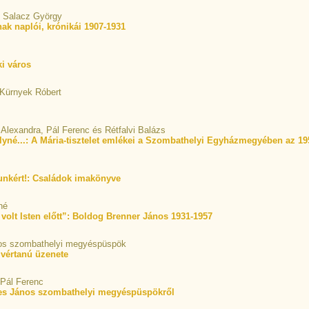
& Salacz György
nak naplói, krónikái 1907-1931
i város
 Kürnyek Róbert
 Alexandra, Pál Ferenc és Rétfalvi Balázs
lyné...: A Mária-tisztelet emlékei a Szombathelyi Egyházmegyében az 19
nkért!: Családok imakönyve
né
 volt Isten előtt”: Boldog Brenner János 1931-1957
nos szombathelyi megyéspüspök
vértanú üzenete
 Pál Ferenc
es János szombathelyi megyéspüspökről