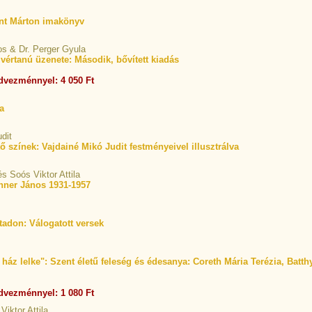
ent Márton imakönyv
os & Dr. Perger Gyula
értanú üzenete: Második, bővített kiadás
dvezménnyel: 4 050 Ft
ca
dit
tő színek: Vajdainé Mikó Judit festményeivel illusztrálva
s Soós Viktor Attila
nner János 1931-1957
tadon: Válogatott versek
ház lelke": Szent életű feleség és édesanya: Coreth Mária Terézia, Batt
dvezménnyel: 1 080 Ft
iktor Attila