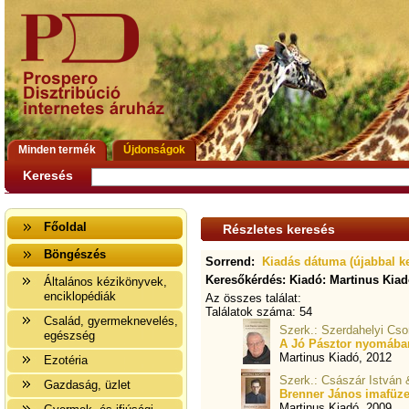
Minden termék
Újdonságok
Keresés
Főoldal
Részletes keresés
Böngészés
Sorrend:
Kiadás dátuma (újabbal k
Keresőkérdés: Kiadó: Martinus Kia
Általános kézikönyvek,
enciklopédiák
Az összes találat:
Találatok száma: 54
Család, gyermeknevelés,
Szerk.: Szerdahelyi Cso
egészség
A Jó Pásztor nyomában
Martinus Kiadó, 2012
Ezotéria
Szerk.: Császár István
Gazdaság, üzlet
Brenner János imafüze
Martinus Kiadó, 2009