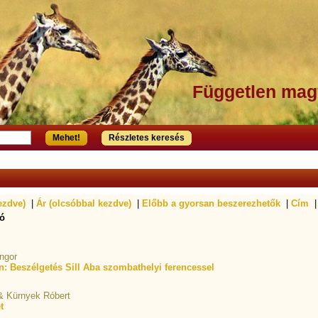
Független mag
Mehet!
Részletes keresés
ezdve)
|
Ár (olcsóbbal kezdve)
|
Előbb a gyorsan beszerezhetők
|
Cím
|
dó
ngor
: Beszélgetés Sill Aba szombathelyi ferencessel
 & Kürnyek Róbert
t