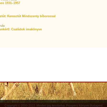
nos 1931–1957
ztút: Keresztút Mindszenty bíborossal
yula
nkért!: Családok imakönyve
Copyright © 2000-2022. Minden jog fenntartva. Prospero Könyvei Budapest