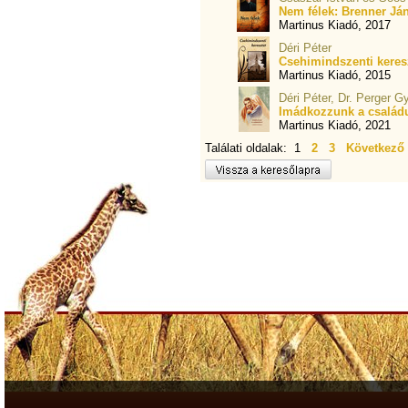
Nem félek: Brenner Já
Martinus Kiadó, 2017
Déri Péter
Csehimindszenti keres
Martinus Kiadó, 2015
Déri Péter, Dr. Perger G
Imádkozzunk a családu
Martinus Kiadó, 2021
Találati oldalak: 1
2
3
Következő