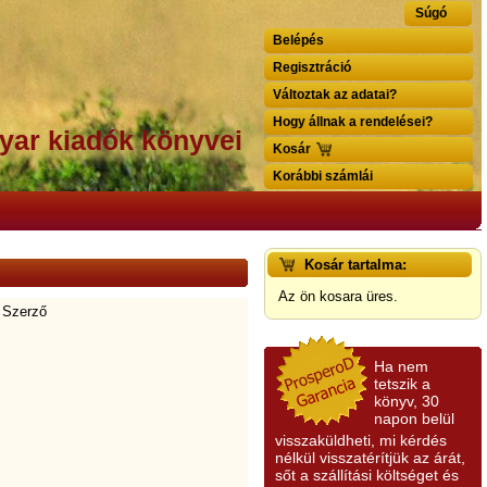
Súgó
Belépés
Regisztráció
Változtak az adatai?
Hogy állnak a rendelései?
yar kiadók könyvei
Kosár
Korábbi számlái
Kosár tartalma:
Az ön kosara üres.
 Szerző
Ha nem
tetszik a
könyv, 30
napon belül
visszaküldheti, mi kérdés
nélkül visszatérítjük az árát,
sőt a szállítási költséget és