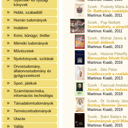
Gyermek- és ifjúsági
könyvek
Szerk.: Puskely Mária 
Dr. Batthyány családjá
Hobbi, szabadidő
Martinus Kiadó, 2011
Humán tudományok
Szerk.: Pup Norbert
Szombathely, a püspök
Irodalom
Martinus Kiadó, 2011
Krimi, bűnügyi, thriller
Szerk.: Molnár János &
Asztali áldások
Mérnöki tudományok
Martinus Kiadó, 2013
Művészetek
Szerk.: Hoósné Péterffy
Mennyekbe fölvett Kirá
Nyelvkönyvek, szótárak
Martinus Kiadó, 2016
Orvostudomány,
Szerk.: Déri Péter
állatorvostudomány és
Imádkozzunk a családu
gyógyszerészet
Martinus Kiadó, 2013
Sport, játékok
Szerk.: Fancsali András
Akinek „a lelke kedves
Számítástechnika,
Martinus Kiadó, 2018
információs technológia
Szerk.: Dr. Székely Já
Társadalomtudományok
Boldog Brenner János 
Martinus Kiadó, 2019
Természettudományok
Szerk.: Bakó Balázs és
Utazás
Tanulmányok gróf Mik
Martinus Kiadó, 2015
Vallás