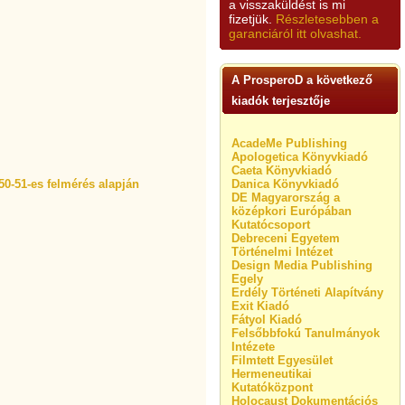
a visszaküldést is mi
fizetjük.
Részletesebben a
garanciáról itt olvashat.
A ProsperoD a következő
kiadók terjesztője
AcadeMe Publishing
Apologetica Könyvkiadó
Caeta Könyvkiadó
50-51-es felmérés alapján
Danica Könyvkiadó
DE Magyarország a
középkori Európában
Kutatócsoport
Debreceni Egyetem
Történelmi Intézet
Design Media Publishing
Egely
Erdély Történeti Alapítvány
Exit Kiadó
Fátyol Kiadó
Felsőbbfokú Tanulmányok
Intézete
Filmtett Egyesület
Hermeneutikai
Kutatóközpont
Holocaust Dokumentációs