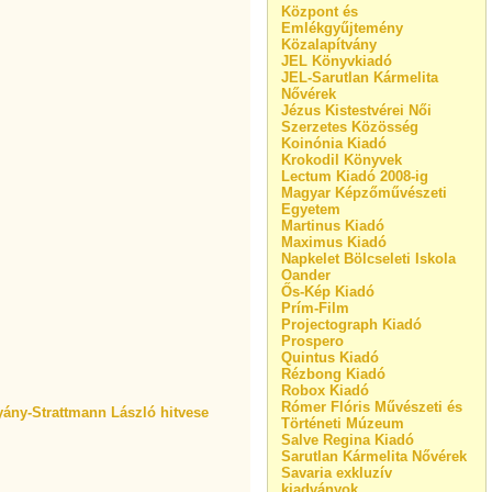
Központ és
Emlékgyűjtemény
Közalapítvány
JEL Könyvkiadó
JEL-Sarutlan Kármelita
Nővérek
Jézus Kistestvérei Női
Szerzetes Közösség
Koinónia Kiadó
Krokodil Könyvek
Lectum Kiadó 2008-ig
Magyar Képzőművészeti
Egyetem
Martinus Kiadó
Maximus Kiadó
Napkelet Bölcseleti Iskola
Oander
Ős-Kép Kiadó
Prím-Film
Projectograph Kiadó
Prospero
Quintus Kiadó
Rézbong Kiadó
Robox Kiadó
Rómer Flóris Művészeti és
hyány-Strattmann László hitvese
Történeti Múzeum
Salve Regina Kiadó
Sarutlan Kármelita Nővérek
Savaria exkluzív
kiadványok