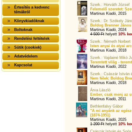
Szerk.: Horváth József
Értesítés a kedvenc
Felemelő szeretet: Sz
témákról
Martinus Kiadó, 2015
Könyvkiadóknak
Szerk.: Dr. Székely Ján
Boldog Brenner János v
Boltoknak
Martinus Kiadó, 2024
4 500 Ft
helyett
10% ke
Rendelési feltételek
Szerk.: Németh Norbert
Isten anyai és atyai ar
Sütik (cookiek)
Martinus Kiadó, 2018
Adatvédelem
Szerk.: Vajdainé Mikó Ju
Teremtett világ - terem
Kapcsolat
Martinus Kiadó, 2022
Szerk.: Császár István é
Nem félek: Boldog Bre
Martinus Kiadó, 2018
Árva László
Ember, csak menj az u
Martinus Kiadó, 2011
Bethlenfalvy Gábor
"A mi anyánk az egész 
(1874-1951)
Martinus Kiadó, 2025
1 200 Ft
helyett
10% ke
Császár István és Soós V