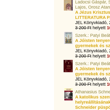
Ladocsi Gáspár, S
Lajos, Orosz Ata
A Jézus Krisztu
LITTERATURA P
JEL Könyvkiadó,
3 200 Ft
helyett
1
Szerk.: Patyi Beá
A Jóisten tenyer
gyermekek és sz
JEL Könyvkiadó,
3 200 Ft
helyett
1
Szerk.: Patyi Beá
A Jóisten tenyer
gyermekek és sz
JEL Könyvkiadó,
3 200 Ft
helyett
1
Athanasius Schne
A katolikus sze
helyreállításána
Schneider püspök