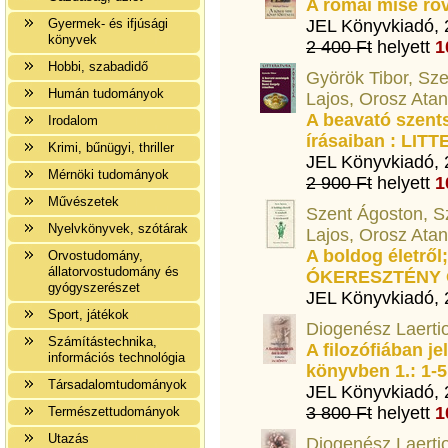
A római mise röv
Gyermek- és ifjúsági
JEL Könyvkiadó,
könyvek
2 400 Ft
helyett
1
Hobbi, szabadidő
Györök Tibor, Sze
Humán tudományok
Lajos, Orosz Ata
A beavató szent
Irodalom
írásaiban : LIT
Krimi, bűnügyi, thriller
JEL Könyvkiadó,
Mérnöki tudományok
2 900 Ft
helyett
1
Művészetek
Szent Ágoston, Sz
Nyelvkönyvek, szótárak
Lajos, Orosz Atan
A boldog életről;
Orvostudomány,
állatorvostudomány és
ÓKERESZTÉNY 
gyógyszerészet
JEL Könyvkiadó,
Sport, játékok
Diogenész Laerti
Számítástechnika,
A filozófiában je
információs technológia
könyvben 1.: 1-5
Társadalomtudományok
JEL Könyvkiadó,
3 800 Ft
helyett
1
Természettudományok
Utazás
Diogenész Laerti