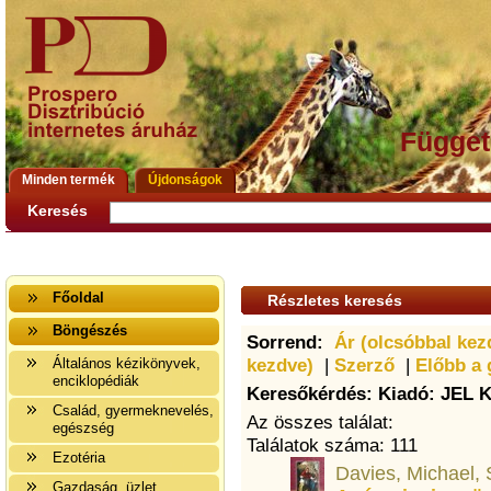
Függet
Minden termék
Újdonságok
Keresés
Főoldal
Részletes keresés
Böngészés
Sorrend:
Ár (olcsóbbal kez
kezdve)
|
Szerző
|
Előbb a 
Általános kézikönyvek,
enciklopédiák
Keresőkérdés: Kiadó: JEL 
Család, gyermeknevelés,
Az összes találat:
egészség
Találatok száma: 111
Ezotéria
Davies, Michael,
Gazdaság, üzlet