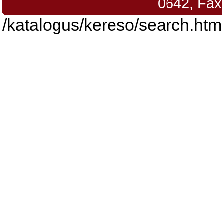
0642, Fax
/katalogus/kereso/search.htm