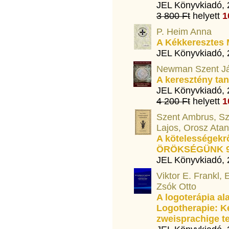
JEL Könyvkiadó,
3 800 Ft
helyett
1
P. Heim Anna
A Kékkeresztes 
JEL Könyvkiadó,
Newman Szent Já
A keresztény ta
JEL Könyvkiadó,
4 200 Ft
helyett
1
Szent Ambrus, Sze
Lajos, Orosz Ata
A kötelességek
ÖRÖKSÉGÜNK 9
JEL Könyvkiadó,
Viktor E. Frankl, 
Zsók Otto
A logoterápia al
Logotherapie: K
zweisprachige 