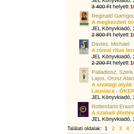
JEL Könyvkiadó,
3 400 Ft
helyett
1
Reginald Garrig
A megkezdett ör
JEL Könyvkiadó,
2 800 Ft
helyett
1
Davies, Michael
A római rítus le
JEL Könyvkiadó,
2 200 Ft
helyett
1
Palladiosz, Szerk
Lajos, Orosz Atan
A sivatagi atyák
Lausiaca - ÓK
JEL Könyvkiadó,
Rotterdami Eras
A szabad döntés
JEL Könyvkiadó,
Találati oldalak: 1
2
3
4