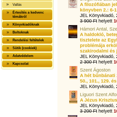
A filozófiában je
Vallás
könyvben 2.: 6-1
Értesítés a kedvenc
JEL Könyvkiadó,
témákról
3 900 Ft
helyett
1
Könyvkiadóknak
Hámori Antal, Szer
Boltoknak
A haldokló, bet
tisztelete az Eg
Rendelési feltételek
problémája erkö
Sütik (cookiek)
szakirodalmi és j
Adatvédelem
JEL Könyvkiadó,
2 300 Ft
helyett
1
Kapcsolat
Szent Ágoston
A hét bűnbánati z
50., 101., 129. és
JEL Könyvkiadó,
Liguori Szent Alf
A Jézus Krisztus
JEL Könyvkiadó,
3 200 Ft
helyett
1