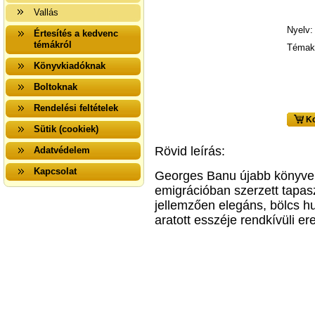
Vallás
Nyelv:
Értesítés a kedvenc
témákról
Témak
Könyvkiadóknak
Boltoknak
Rendelési feltételek
Ko
Sütik (cookiek)
Rövid leírás:
Adatvédelem
Kapcsolat
Georges Banu újabb könyve h
emigrációban szerzett tapas
jellemzően elegáns, bölcs h
aratott esszéje rendkívüli ere