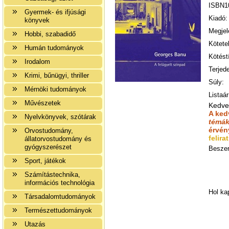
ISBN1
Gyermek- és ifjúsági
Kiadó:
könyvek
Megjel
Hobbi, szabadidő
Kötete
Humán tudományok
Kötést
Irodalom
Terjed
Krimi, bűnügyi, thriller
Súly:
Mérnöki tudományok
Listaár
Művészetek
Kedve
A ked
Nyelvkönyvek, szótárak
témák
érvén
Orvostudomány,
felira
állatorvostudomány és
gyógyszerészet
Beszer
Sport, játékok
Számítástechnika,
információs technológia
Hol ka
Társadalomtudományok
Természettudományok
Utazás