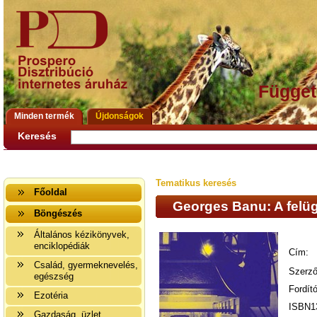
Függet
Minden termék
Újdonságok
Keresés
Tematikus keresés
Főoldal
Georges Banu: A felüg
Böngészés
Általános kézikönyvek,
enciklopédiák
Cím:
Család, gyermeknevelés,
Szerző
egészség
Fordít
Ezotéria
ISBN1
Gazdaság, üzlet