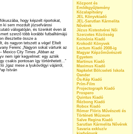
Központ és
Emlékgyűjtemény
Közalapítvány
JEL Könyvkiadó
fókuszába, hogy képzelt riportokat,
JEL-Sarutlan Kármelita
án ki sem mozdult józsefvárosi
Nővérek
utató válogatóján, és tizenkét éven át
Jézus Kistestvérei Női
smert szerző több korábbi futballtémájú
Szerzetes Közösség
en illesztette össze a
Koinónia Kiadó
t, és nagyon tetszett a vége! Eltelt
Krokodil Könyvek
Hatvany Ferenc „Nagyon sokat vártunk az
Lectum Kiadó 2008-ig
” – Mexico City Times „Abban az
Magyar Képzőművészeti
nyv nem ígér kegyelmet: egy azték
Egyetem
 csakis pontosan így történhetett...”
Martinus Kiadó
zló „Igaz mese a lyukóvölgyi vájárról,
Maximus Kiadó
Pap István
Napkelet Bölcseleti Iskola
Oander
Ős-Kép Kiadó
Prím-Film
Projectograph Kiadó
Prospero
Quintus Kiadó
Rézbong Kiadó
Robox Kiadó
Rómer Flóris Művészeti és
Történeti Múzeum
Salve Regina Kiadó
Sarutlan Kármelita Nővérek
Savaria exkluzív
kiadványok