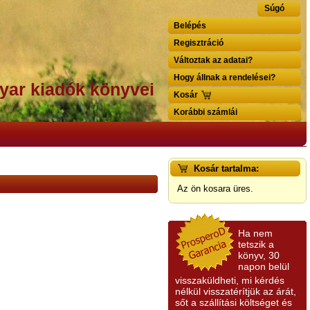
Súgó
Belépés
Regisztráció
Változtak az adatai?
Hogy állnak a rendelései?
yar kiadók könyvei
Kosár
Korábbi számlái
Kosár tartalma:
Az ön kosara üres.
Ha nem
tetszik a
könyv, 30
napon belül
visszaküldheti, mi kérdés
nélkül visszatérítjük az árát,
sőt a szállítási költséget és