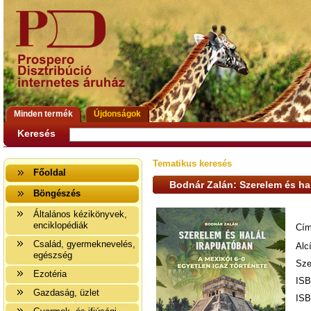
Minden termék
Újdonságok
Keresés
Tematikus keresés
Főoldal
Bodnár Zalán: Szerelem és ha
Böngészés
Általános kézikönyvek,
enciklopédiák
Cím
Család, gyermeknevelés,
Alc
egészség
Sze
Ezotéria
ISB
Gazdaság, üzlet
ISB