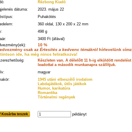
dó:
Rézbong Kiadó
jelenés dátuma:
2023. május 22
éstípus:
Puhakötés
jedelem:
360 oldal, 130 x 200 x 22 mm
y:
498 g
aár:
3400 Ft (áfával)
dvezmény(ek):
10 %
kedvezmény csak az
Értesítés a kedvenc témákról
hírlevelünk címz
tintson ide, ha még nincs feliratkozva!
zerezhetőség:
Készleten van. A délelőtt 11 h-ig elküldött rendelé
leadottat a második munkanapra szállítjuk.
lv:
magyar
akör:
1945 utáni elbeszélő irodalom
Labdajátékok, ütős játékok
Humor, karikatúra
Romantika
Történelmi regények
Kosárba teszek
példányt