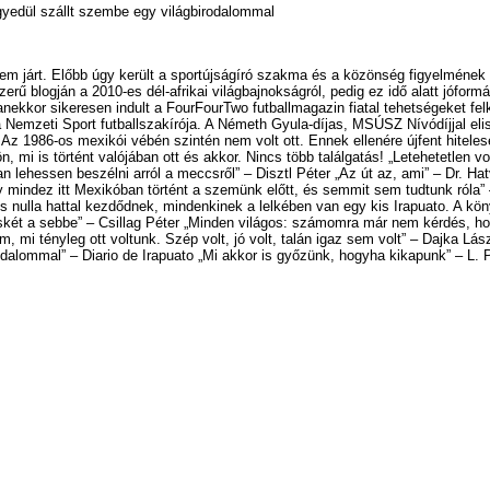
egyedül szállt szembe egy világbirodalommal
m járt. Előbb úgy került a sportújságíró szakma és a közönség figyelmének 
rű blogján a 2010-es dél-afrikai világbajnokságról, pedig ez idő alatt jóform
nekkor sikeresen indult a FourFourTwo futballmagazin fiatal tehetségeket felk
a Nemzeti Sport futballszakírója. A Németh Gyula-díjas, MSÚSZ Nívódíjjal eli
. Az 1986-os mexikói vébén szintén nem volt ott. Ennek ellenére újfent hiteles
 mi is történt valójában ott és akkor. Nincs több találgatás! „Letehetetlen vol
an lehessen beszélni arról a meccsről” – Disztl Péter „Az út az, ami” – Dr. 
y mindez itt Mexikóban történt a szemünk előtt, és semmit sem tudtunk róla
s nulla hattal kezdődnek, mindenkinek a lelkében van egy kis Irapuato. A kö
két a sebbe” – Csillag Péter „Minden világos: számomra már nem kérdés, hogy
, mi tényleg ott voltunk. Szép volt, jó volt, talán igaz sem volt” – Dajka Lás
odalommal” – Diario de Irapuato „Mi akkor is győzünk, hogyha kikapunk” – L. 