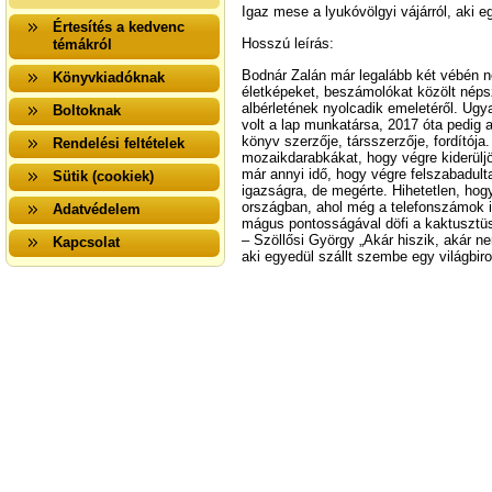
Igaz mese a lyukóvölgyi vájárról, aki 
Értesítés a kedvenc
Hosszú leírás:
témákról
Bodnár Zalán már legalább két vébén ne
Könyvkiadóknak
életképeket, beszámolókat közölt népsze
albérletének nyolcadik emeletéről. Ugya
Boltoknak
volt a lap munkatársa, 2017 óta pedig 
könyv szerzője, társszerzője, fordítója
Rendelési feltételek
mozaikdarabkákat, hogy végre kiderüljön,
már annyi idő, hogy végre felszabadult
Sütik (cookiek)
igazságra, de megérte. Hihetetlen, hog
országban, ahol még a telefonszámok i
Adatvédelem
mágus pontosságával döfi a kaktusztüs
– Szöllősi György „Akár hiszik, akár nem
Kapcsolat
aki egyedül szállt szembe egy világbir