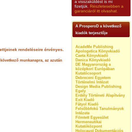
a visszaküldést is mi
fizetjük.
Részletesebben a
garanciáról itt olvashat.
A ProsperoD a következő
kiadók terjesztője
AcadeMe Publishing
ettjeinek rendeléseire érvényes.
Apologetica Könyvkiadó
Caeta Könyvkiadó
Danica Könyvkiadó
st következő munkanapra, az azután
DE Magyarország a
középkori Európában
Kutatócsoport
Debreceni Egyetem
Történelmi Intézet
Design Media Publishing
Egely
Erdély Történeti Alapítvány
Exit Kiadó
Fátyol Kiadó
Felsőbbfokú Tanulmányok
Intézete
Filmtett Egyesület
Hermeneutikai
Kutatóközpont
Holocaust Dokumentációs