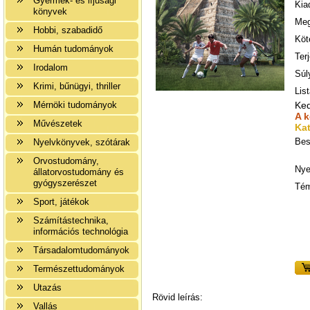
Gyermek- és ifjúsági
Kia
könyvek
Meg
Hobbi, szabadidő
Köt
Humán tudományok
Ter
Irodalom
Súl
Krimi, bűnügyi, thriller
List
Mérnöki tudományok
Ke
A 
Művészetek
Kat
Bes
Nyelvkönyvek, szótárak
Orvostudomány,
Nye
állatorvostudomány és
gyógyszerészet
Tém
Sport, játékok
Számítástechnika,
információs technológia
Társadalomtudományok
Természettudományok
Utazás
Rövid leírás:
Vallás