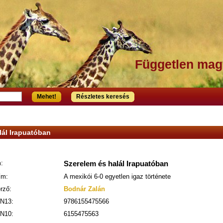
Független mag
Mehet!
Részletes keresés
lál Irapuatóban
:
Szerelem és halál Irapuatóban
ím:
A mexikói 6-0 egyetlen igaz története
rző:
Bodnár Zalán
N13:
9786155475566
N10:
6155475563