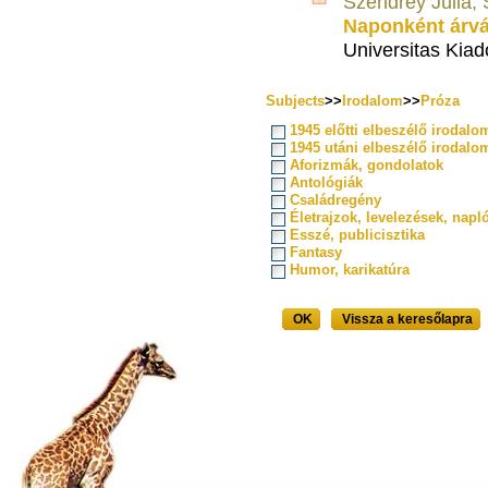
Szendrey Júlia, 
Naponként árvá
Universitas Kiad
Subjects
>>
Irodalom
>>
Próza
1945 előtti elbeszélő irodalo
1945 utáni elbeszélő irodalo
Aforizmák, gondolatok
Antológiák
Családregény
Életrajzok, levelezések, napl
Esszé, publicisztika
Fantasy
Humor, karikatúra
OK
Vissza a keresőlapra