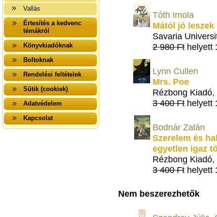
Vallás
Tóth Imola
Értesítés a kedvenc
Mától jó leszek
témákról
Savaria Universi
Könyvkiadóknak
2 980 Ft
helyett
Boltoknak
Lynn Cullen
Rendelési feltételek
Mrs. Poe
Sütik (cookiek)
Rézbong Kiadó,
3 400 Ft
helyett
Adatvédelem
Kapcsolat
Bodnár Zalán
Szerelem és hal
egyetlen igaz t
Rézbong Kiadó,
3 400 Ft
helyett
Nem beszerezhetők