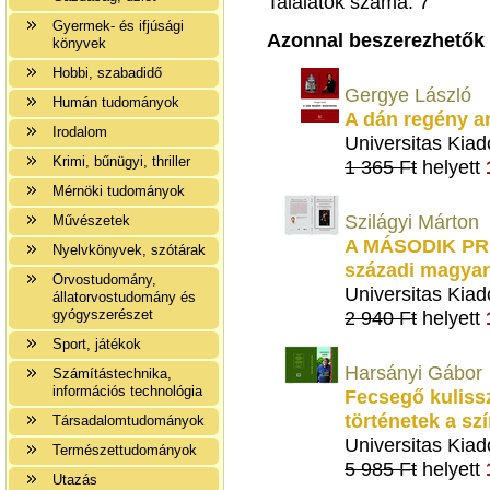
Találatok száma: 7
Gyermek- és ifjúsági
Azonnal beszerezhetők
könyvek
Hobbi, szabadidő
Gergye László
Humán tudományok
A dán regény a
Irodalom
Universitas Kiad
Krimi, bűnügyi, thriller
1 365 Ft
helyett
Mérnöki tudományok
Szilágyi Márton
Művészetek
A MÁSODIK PR
Nyelvkönyvek, szótárak
századi magyar
Orvostudomány,
Universitas Kiad
állatorvostudomány és
gyógyszerészet
2 940 Ft
helyett
Sport, játékok
Harsányi Gábor
Számítástechnika,
információs technológia
Fecsegő kulissz
történetek a sz
Társadalomtudományok
Universitas Kiad
Természettudományok
5 985 Ft
helyett
Utazás