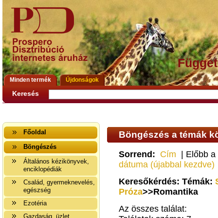
Függet
Minden termék
Újdonságok
Keresés
Főoldal
Böngészés a témák kö
Böngészés
Sorrend:
Cím
| Előbb a
Általános kézikönyvek,
dátuma (újabbal kezdve)
enciklopédiák
Keresőkérdés: Témák:
Család, gyermeknevelés,
egészség
Próza
>>Romantika
Ezotéria
Az összes találat:
Gazdaság, üzlet