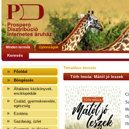
Minden termék
Újdonságok
Keresés
Tematikus keresés
Főoldal
Tóth Imola: Mától jó leszek
Böngészés
Általános kézikönyvek,
enciklopédiák
C
Család, gyermeknevelés,
Sz
egészség
Il
Ezotéria
I
Gazdaság, üzlet
I