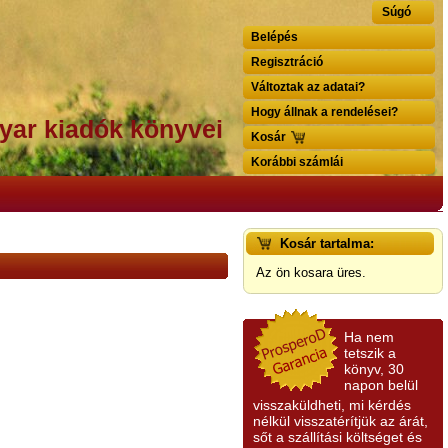
Súgó
Belépés
Regisztráció
Változtak az adatai?
Hogy állnak a rendelései?
yar kiadók könyvei
Kosár
Korábbi számlái
Kosár tartalma:
Az ön kosara üres.
Ha nem
tetszik a
könyv, 30
napon belül
visszaküldheti, mi kérdés
nélkül visszatérítjük az árát,
sőt a szállítási költséget és