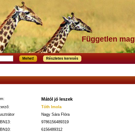
Független mag
Mehet!
Részletes keresés
ím:
Mától jó leszek
erző:
Tóth Imola
lusztrátor
Nagy Sára Flóra
SBN13:
9786156489319
SBN10:
6156489312