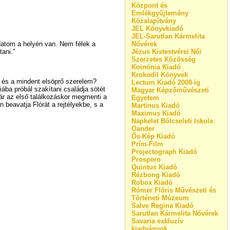
Központ és
Emlékgyűjtemény
Közalapítvány
JEL Könyvkiadó
JEL-Sarutlan Kármelita
datom a helyén van. Nem félek a
Nővérek
tani."
Jézus Kistestvérei Női
Szerzetes Közösség
Koinónia Kiadó
Krokodil Könyvek
ly és a mindent elsöprő szerelem?
Lectum Kiadó 2008-ig
ába próbál szakítani családja sötét
Magyar Képzőművészeti
már az első találkozáskor megmenti a
Egyetem
beavatja Flórát a rejtélyekbe, s a
Martinus Kiadó
Maximus Kiadó
Napkelet Bölcseleti Iskola
Oander
Ős-Kép Kiadó
Prím-Film
Projectograph Kiadó
Prospero
Quintus Kiadó
Rézbong Kiadó
Robox Kiadó
Rómer Flóris Művészeti és
Történeti Múzeum
Salve Regina Kiadó
Sarutlan Kármelita Nővérek
Savaria exkluzív
kiadványok