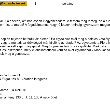
Kosárba teszek
példányt
al ül a székén, amikor lassan kiegyenesedem. A testem még remeg, de a tu
retem tiszta marad! A fogadalmamat, hogy jó leszek, mindig igyekeztem megtar
ő napján teljesen felfordul az életed? Ha egyszerre talál meg a halálos veszé
agy a múltad, az örökséged már kijelölte az utadat? Az egyetemista Flóra hi
besülnie kell saját mágiájával. Meg tudja-e védeni őt a csapdáktól Márk, aki 
 ősi ösztönben, mely ellenállhatatlanul vonzza őket egymáshoz? Márk lassan 
nek meg a gonosszal.
lés 52 Egyedül
4 Eligazítás 80 Váratlan látogatás
 Mama 104 Nélküle
a!
ali fény 130 3. J. 11. 133 A nagy ötlet