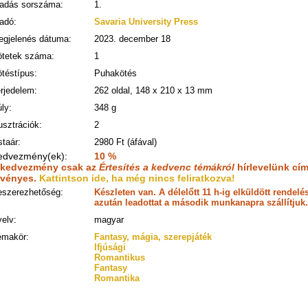
iadás sorszáma:
1.
adó:
Savaria University Press
gjelenés dátuma:
2023. december 18
ötetek száma:
1
téstípus:
Puhakötés
rjedelem:
262 oldal, 148 x 210 x 13 mm
ly:
348 g
lusztrációk:
2
staár:
2980 Ft (áfával)
edvezmény(ek):
10 %
 kedvezmény csak az
Értesítés a kedvenc témákról
hírlevelünk cím
rvényes.
Kattintson ide, ha még nincs feliratkozva!
eszerezhetőség:
Készleten van. A délelőtt 11 h-ig elküldött rende
azután leadottat a második munkanapra szállítjuk.
elv:
magyar
émakör:
Fantasy, mágia, szerepjáték
Ifjúsági
Romantikus
Fantasy
Romantika