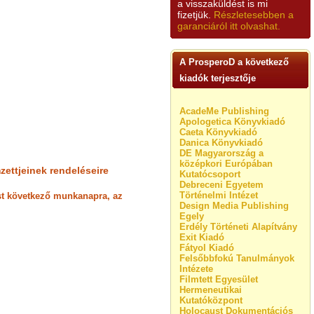
a visszaküldést is mi
fizetjük.
Részletesebben a
garanciáról itt olvashat.
A ProsperoD a következő
kiadók terjesztője
AcadeMe Publishing
Apologetica Könyvkiadó
Caeta Könyvkiadó
Danica Könyvkiadó
DE Magyarország a
középkori Európában
zettjeinek rendeléseire
Kutatócsoport
Debreceni Egyetem
Történelmi Intézet
lést következő munkanapra, az
Design Media Publishing
Egely
Erdély Történeti Alapítvány
Exit Kiadó
Fátyol Kiadó
Felsőbbfokú Tanulmányok
Intézete
Filmtett Egyesület
Hermeneutikai
Kutatóközpont
Holocaust Dokumentációs