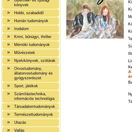
Gyermek- és ifjúsági
K
könyvek
Ki
Hobbi, szabadidő
Me
Humán tudományok
K
Irodalom
Kö
Krimi, bűnügyi, thriller
Te
Mérnöki tudományok
Sú
Művészetek
Il
Nyelvkönyvek, szótárak
Li
K
Orvostudomány,
A
állatorvostudomány és
é
gyógyszerészet
B
Sport, játékok
Számítástechnika,
Ny
információs technológia
T
Társadalomtudományok
Természettudományok
Utazás
Vallás