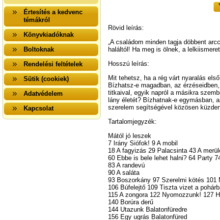
Értesítés a kedvenc
témákról
Rövid leírás:
Könyvkiadóknak
„A családom minden tagja döbbent arcc
Boltoknak
haláltól! Ha meg is ölnek, a lelkiisme
Hosszú leírás:
Rendelési feltételek
Mit tehetsz, ha a rég várt nyaralás els
Sütik (cookiek)
Bízhatsz-e magadban, az érzéseidben, v
titkaival, egyik napról a másikra szem
Adatvédelem
lány életét? Bízhatnak-e egymásban, az
szerelem segítségével közösen küzde
Kapcsolat
Tartalomjegyzék:
Mától jó leszek
7 Irány Siófok! 9 A mobil
18 A fagyizás 29 Palacsinta 43 A merü
60 Ebbe is bele lehet halni? 64 Party 7
83 A randevú
90 A saláta
93 Boszorkány 97 Szerelmi kötés 101
106 Búfelejtő 109 Tiszta vizet a pohárb
115 A zongora 122 Nyomozzunk! 127 Hajn
140 Borúra derű
144 Utazunk Balatonfüredre
156 Egy ugrás Balatonfüred