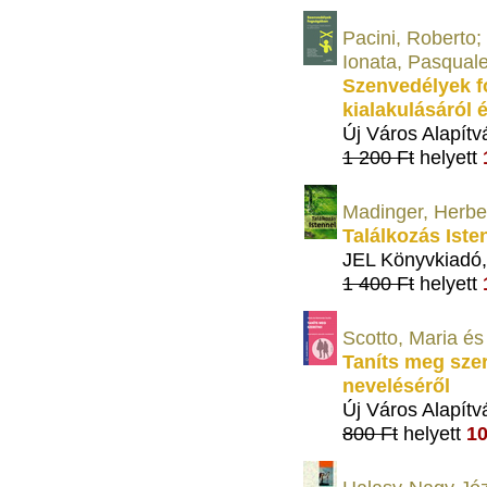
Pacini, Roberto; 
Ionata, Pasqual
Szenvedélyek 
kialakulásáról é
Új Város Alapítv
1 200 Ft
helyett
Madinger, Herbe
Találkozás Iste
JEL Könyvkiadó
1 400 Ft
helyett
Scotto, Maria é
Taníts meg sze
neveléséről
Új Város Alapítv
800 Ft
helyett
10