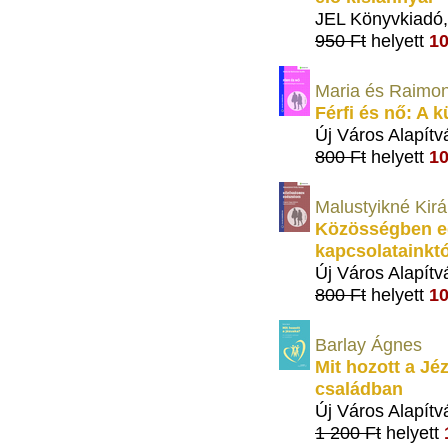
JEL Könyvkiadó
950 Ft
helyett
10
Maria és Raimon
Férfi és nő: A
Új Város Alapítv
800 Ft
helyett
10
Malustyikné Kirá
Közösségben eg
kapcsolatainkt
Új Város Alapítv
800 Ft
helyett
10
Barlay Ágnes
Mit hozott a J
családban
Új Város Alapítv
1 200 Ft
helyett