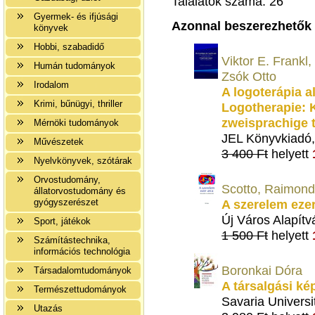
Találatok száma: 26
Gyermek- és ifjúsági
Azonnal beszerezhetők
könyvek
Hobbi, szabadidő
Viktor E. Frankl
Humán tudományok
Zsók Otto
Irodalom
A logoterápia a
Krimi, bűnügyi, thriller
Logotherapie: 
zweisprachige
Mérnöki tudományok
JEL Könyvkiadó
Művészetek
3 400 Ft
helyett
Nyelvkönyvek, szótárak
Orvostudomány,
Scotto, Raimon
állatorvostudomány és
gyógyszerészet
A szerelem ezer
Új Város Alapítv
Sport, játékok
1 500 Ft
helyett
Számítástechnika,
információs technológia
Boronkai Dóra
Társadalomtudományok
A társalgási k
Természettudományok
Savaria Universi
Utazás