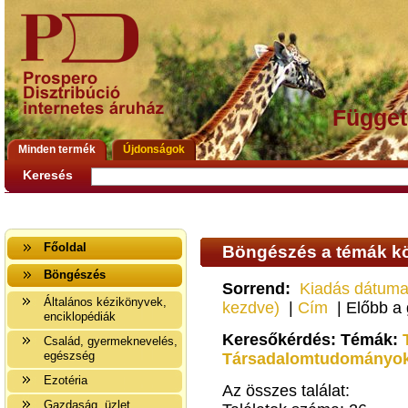
Függet
Minden termék
Újdonságok
Keresés
Főoldal
Böngészés a témák kö
Böngészés
Sorrend:
Kiadás dátuma
Általános kézikönyvek,
kezdve)
|
Cím
| Előbb a
enciklopédiák
Keresőkérdés: Témák:
Család, gyermeknevelés,
egészség
Társadalomtudományo
Ezotéria
Az összes találat:
Gazdaság, üzlet