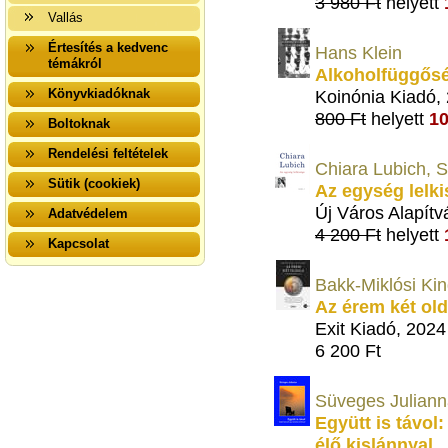
3 980 Ft
helyett
Vallás
Értesítés a kedvenc
Hans Klein
témákról
Alkoholfüggős
Könyvkiadóknak
Koinónia Kiadó,
800 Ft
helyett
10
Boltoknak
Rendelési feltételek
Chiara Lubich, 
Sütik (cookiek)
Az egység lelk
Új Város Alapítv
Adatvédelem
4 200 Ft
helyett
Kapcsolat
Bakk-Miklósi Ki
Az érem két old
Exit Kiadó, 2024
6 200 Ft
Süveges Julian
Együtt is távol
élő kislánnyal