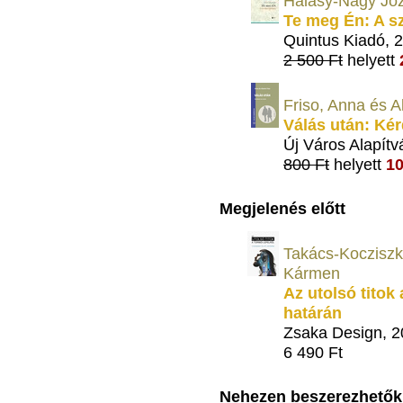
Halasy-Nagy Józ
Te meg Én: A s
Quintus Kiadó, 
2 500 Ft
helyett
Friso, Anna és A
Válás után: Kér
Új Város Alapítv
800 Ft
helyett
10
Megjelenés előtt
Takács-Kocziszk
Kármen
Az utolsó titok 
határán
Zsaka Design, 
6 490 Ft
Nehezen beszerezhetők