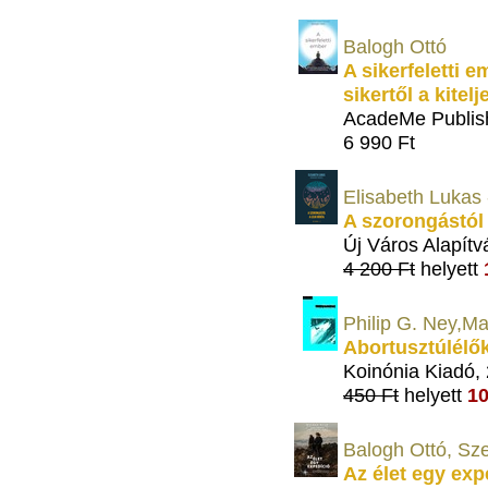
Balogh Ottó
A sikerfeletti e
sikertől a kitel
AcadeMe Publis
6 990 Ft
Elisabeth Lukas 
A szorongástól 
Új Város Alapítv
4 200 Ft
helyett
Philip G. Ney,M
Abortusztúlélő
Koinónia Kiadó,
450 Ft
helyett
10
Balogh Ottó, Sze
Az élet egy exp