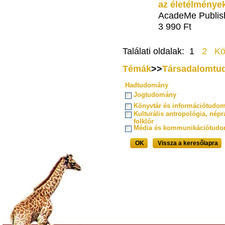
az életélmények
AcadeMe Publis
3 990 Ft
Találati oldalak: 1
2
Kö
Témák
>>
Társadalomtu
Hadtudomány
Jogtudomány
Könyvtár és információtudo
Kulturális antropológia, népr
folklór
Média és kommunikációtud
OK
Vissza a keresőlapra