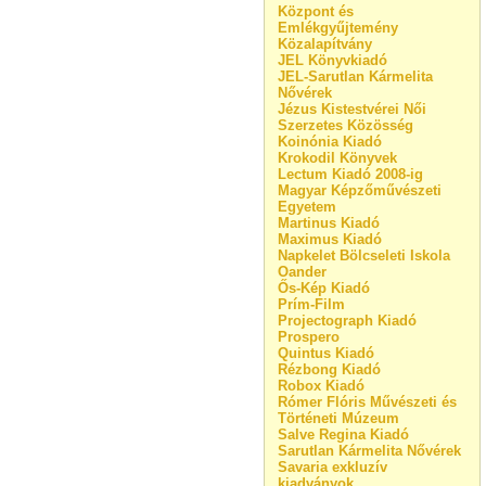
Központ és
Emlékgyűjtemény
Közalapítvány
JEL Könyvkiadó
JEL-Sarutlan Kármelita
Nővérek
Jézus Kistestvérei Női
Szerzetes Közösség
Koinónia Kiadó
Krokodil Könyvek
Lectum Kiadó 2008-ig
Magyar Képzőművészeti
Egyetem
Martinus Kiadó
Maximus Kiadó
Napkelet Bölcseleti Iskola
Oander
Ős-Kép Kiadó
Prím-Film
Projectograph Kiadó
Prospero
Quintus Kiadó
Rézbong Kiadó
Robox Kiadó
Rómer Flóris Művészeti és
Történeti Múzeum
Salve Regina Kiadó
Sarutlan Kármelita Nővérek
Savaria exkluzív
kiadványok