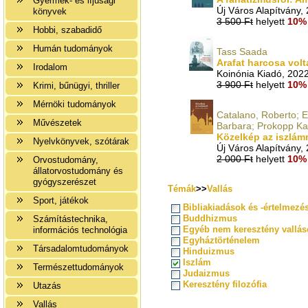
Gyermek- és ifjúsági
Új Város Alapítvány,
könyvek
3 500 Ft
helyett
10% 
Hobbi, szabadidő
Humán tudományok
Tass Saada
Arafat harcosa vol
Irodalom
Koinónia Kiadó, 202
3 900 Ft
helyett
10% 
Krimi, bűnügyi, thriller
Mérnöki tudományok
Catalano, Roberto; E
Művészetek
Barbara; Prokopp Kat
Közelkép az iszlámró
Nyelvkönyvek, szótárak
Új Város Alapítvány,
2 000 Ft
helyett
10% 
Orvostudomány,
állatorvostudomány és
gyógyszerészet
Témák
>>
Vallás
Sport, játékok
Bibliakiadások és -értelmezé
Buddhizmus
Számítástechnika,
Egyéb nem keresztény vallás
információs technológia
Egyháztörténelem
Társadalomtudományok
Hinduizmus
Iszlám
Természettudományok
Judaizmus
Keresztény filozófia
Utazás
Vallás