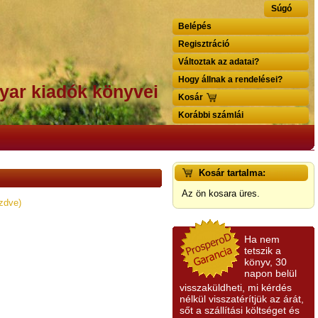
Súgó
Belépés
Regisztráció
Változtak az adatai?
Hogy állnak a rendelései?
yar kiadók könyvei
Kosár
Korábbi számlái
Kosár tartalma:
Az ön kosara üres.
zdve)
Ha nem
tetszik a
könyv, 30
napon belül
visszaküldheti, mi kérdés
nélkül visszatérítjük az árát,
sőt a szállítási költséget és