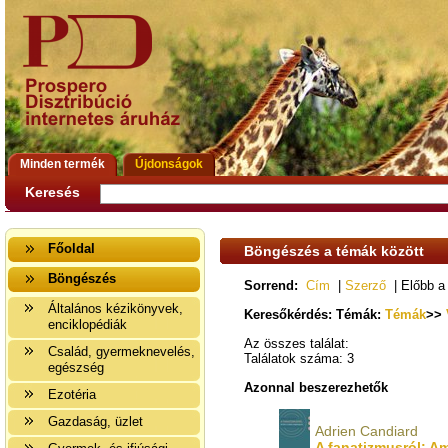
Minden termék
Újdonságok
Keresés
Főoldal
Böngészés a témák között
Böngészés
Sorrend:
Cím
|
Szerző
| Előbb a
Általános kézikönyvek,
Keresőkérdés: Témák:
Témák
>>
enciklopédiák
Az összes találat:
Család, gyermeknevelés,
Találatok száma: 3
egészség
Azonnal beszerezhetők
Ezotéria
Gazdaság, üzlet
Adrien Candiard
A fanatizmusról: A