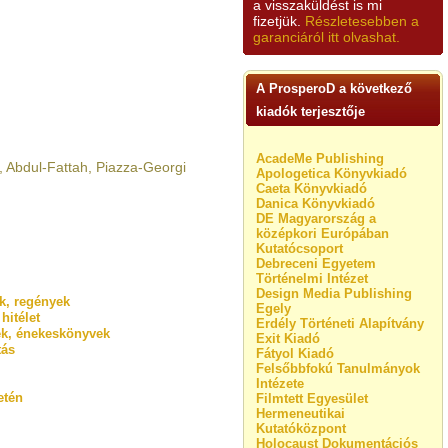
a visszaküldést is mi
fizetjük.
Részletesebben a
garanciáról itt olvashat.
A ProsperoD a következő
kiadók terjesztője
AcadeMe Publishing
f, Abdul-Fattah, Piazza-Georgi
Apologetica Könyvkiadó
Caeta Könyvkiadó
Danica Könyvkiadó
DE Magyarország a
középkori Európában
Kutatócsoport
Debreceni Egyetem
Történelmi Intézet
Design Media Publishing
ok, regények
Egely
hitélet
Erdély Történeti Alapítvány
ek, énekeskönyvek
Exit Kiadó
tás
Fátyol Kiadó
Felsőbbfokú Tanulmányok
Intézete
etén
Filmtett Egyesület
Hermeneutikai
Kutatóközpont
Holocaust Dokumentációs