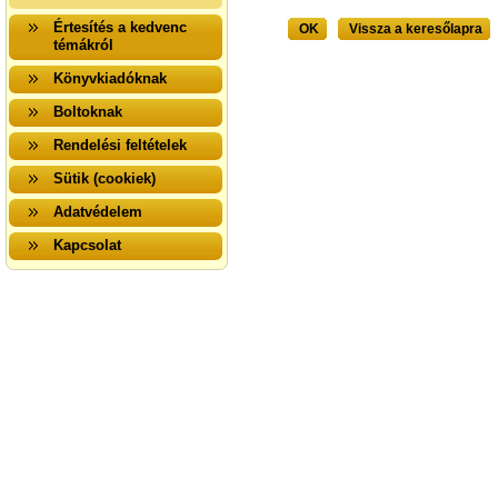
Értesítés a kedvenc
OK
Vissza a keresőlapra
témákról
Könyvkiadóknak
Boltoknak
Rendelési feltételek
Sütik (cookiek)
Adatvédelem
Kapcsolat