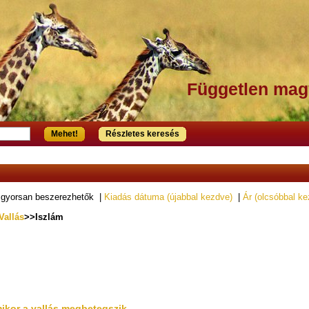
Független mag
Mehet!
Részletes keresés
 gyorsan beszerezhetők |
Kiadás dátuma (újabbal kezdve)
|
Ár (olcsóbbal ke
Vallás
>>Iszlám
mikor a vallás megbetegszik