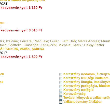
 2024
kedvezménnyel: 3 150 Ft
tam
2
kedvezménnyel: 3 510 Ft
lzir, Izzidine; Ferrara, Pasquale; Gülen, Fethullah; Mércz András; Muni
alin; Scattolin, Giuseppe; Zanzucchi, Michele, Szerk.: Paksy Eszter
l: Kultúra, vallás, politika
 2017
kedvezménnyel: 1 800 Ft
sek
Keresztény irodalom, életrajz
Keresztény lelkiségi irodalom, 
ok
Keresztény liturgia, imakönyv
Keresztény pedagógia, hitokta
Keresztény teológia
Kereszténység
További könyvek a vallás terül
Vallástudomány általában