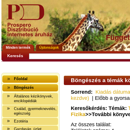
Függet
Minden termék
Újdonságok
Keresés
Főoldal
Böngészés a témák kö
Böngészés
Sorrend:
Kiadás dátuma
Általános kézikönyvek,
kezdve)
| Előbb a gyors
enciklopédiák
Keresőkérdés: Témák:
Család, gyermeknevelés,
egészség
Fizika
>>További könyvek
Ezotéria
Az összes találat:
Gazdaság, üzlet