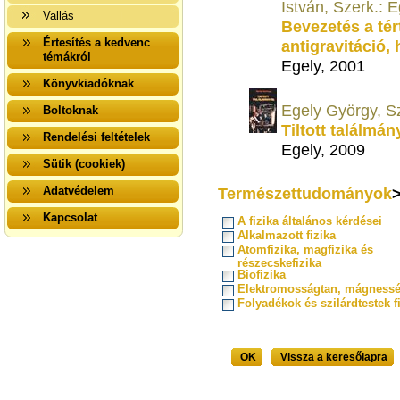
István, Szerk.: 
Vallás
Bevezetés a tér
Értesítés a kedvenc
antigravitáció, 
témákról
Egely, 2001
Könyvkiadóknak
Egely György, S
Boltoknak
Tiltott találmá
Rendelési feltételek
Egely, 2009
Sütik (cookiek)
Adatvédelem
Természettudományok
Kapcsolat
A fizika általános kérdései
Alkalmazott fizika
Atomfizika, magfizika és
részecskefizika
Biofizika
Elektromosságtan, mágnessé
Folyadékok és szilárdtestek f
OK
Vissza a keresőlapra