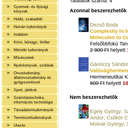
Találatok száma: 4
Gyermek- és ifjúsági
Azonnal beszerezhetők
könyvek
Hobbi, szabadidő
Dezső Boda
Humán tudományok
Complexity in 
Irodalom
Molecules to Co
Krimi, bűnügyi, thriller
Felsőbbfokú Tan
2 900 Ft
helyett
Mérnöki tudományok
Művészetek
Gánóczy Sándor,
Nyelvkönyvek, szótárak
Valósághermene
Orvostudomány,
Hermeneutikai K
állatorvostudomány és
gyógyszerészet
800 Ft
helyett
10
Sport, játékok
Nem beszerezhetők
Számítástechnika,
információs technológia
Társadalomtudományok
Egely György; S
Andor; Csőkör C
Természettudományok
Molnár György; S
Utazás