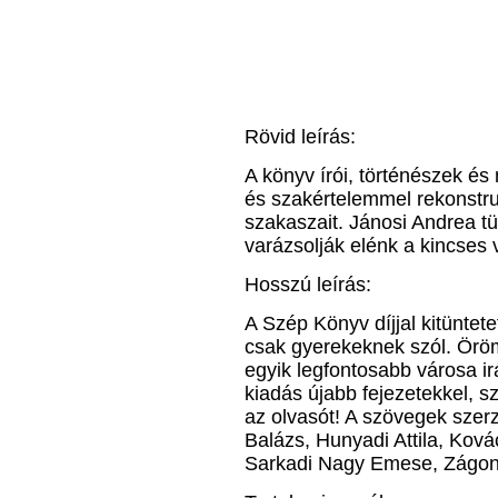
Rövid leírás:
A könyv írói, történészek é
és szakértelemmel rekonstru
szakaszait. Jánosi Andrea 
varázsolják elénk a kincses v
Hosszú leírás:
A Szép Könyv díjjal kitünte
csak gyerekeknek szól. Öröm
egyik legfontosabb városa ir
kiadás újabb fejezetekkel, s
az olvasót! A szövegek szer
Balázs, Hunyadi Attila, Kov
Sarkadi Nagy Emese, Zágon