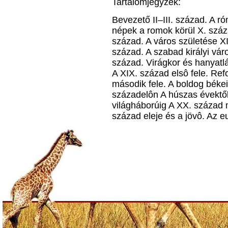
Tartalomjegyzék:
Bevezető II–III. század. A 
népek a romok körül X. száza
század. A város születése XI
század. A szabad királyi vár
század. Virágkor és hanyatl
A XIX. század elsô fele. Re
második fele. A boldog békei
századelôn A húszas évektől
világháborúig A XX. század 
század eleje és a jövô. Az