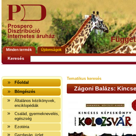
Függet
Minden termék
Újdonságok
Keresés
Tematikus keresés
Főoldal
Zágoni Balázs: Kincs
Böngészés
Általános kézikönyvek,
enciklopédiák
Család, gyermeknevelés,
egészség
Ezotéria
Gazdaság, üzlet