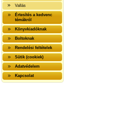
Vallás
Értesítés a kedvenc
témákról
Könyvkiadóknak
Boltoknak
Rendelési feltételek
Sütik (cookiek)
Adatvédelem
Kapcsolat