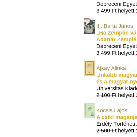
Debreceni Egyet
3 499 Ft
helyett
Ifj. Barta János
„Ha Zemplin vár
Adattár Zemplé
Debreceni Egyet
3 499 Ft
helyett
Ajkay Alinka
„Inkább magyar
és a magyar ny
Universitas Kiad
2 100 Ft
helyett
Kocsis Lajos
A csíki magánja
Erdély Történeti
2 500 Ft
helyett