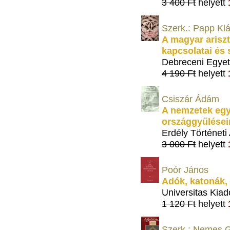
3 400 Ft
helyett
Szerk.: Papp Kl
A magyar ariszt
kapcsolatai és 
Debreceni Egyet
4 190 Ft
helyett
Csiszár Ádám
A nemzetek egy
országgyűlései
Erdély Történeti
3 000 Ft
helyett
Poór János
Adók, katonák,
Universitas Kiad
1 120 Ft
helyett
Szerk.: Nemes G