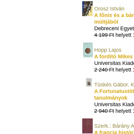
Orosz István
A főnix és a b
múltjából
Debreceni Egyet
4 199 Ft
helyett
Hopp Lajos
A fordító Mike
Universitas Kiad
2 240 Ft
helyett
Tüskés Gábor, 
A Fortunatustól
tanulmányok
Universitas Kiad
2 940 Ft
helyett
Szerk.: Bárány At
A francia histó