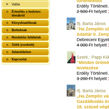
történetéből
Vallás
Erdély Történeti
2 500 Ft
helyett
Értesítés a kedvenc
témákról
Könyvkiadóknak
Ifj. Barta János
"Ha Zemplén várm
Boltoknak
Adattár II. Zem
Rendelési feltételek
Debreceni Egyet
4 000 Ft
helyett
Sütik (cookiek)
Adatvédelem
Szerk.: Papp Kl
Kapcsolat
"Minden örömöm
levelezése
Erdély Történeti
3 200 Ft
helyett
Ifj. Barta János
„Ha Zemplin vár
Gazdálkodás é
18. század vég