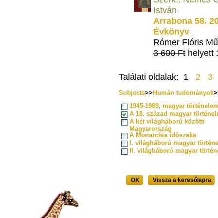
István
Arrabona 58. 2
Évkönyv
Rómer Flóris Mű
3 600 Ft
helyett
Találati oldalak: 1
2
3
Subjects
>>
Humán tudományok
>
1945-1989, magyar történele
A 18. század magyar történe
A két világháború közötti
Magyarország
A Monarchia időszaka
I. világháború magyar történ
II. világháború magyar törté
OK
Vissza a keresőlapra