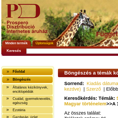
Függet
Minden termék
Újdonságok
Keresés
Főoldal
Böngészés a témák kö
Böngészés
Sorrend:
Kiadás dátuma
Általános kézikönyvek,
kezdve)
|
Szerző
| Előbb
enciklopédiák
Keresőkérdés: Témák:
Család, gyermeknevelés,
egészség
Magyar történelem
>>A 
Ezotéria
Az összes találat:
Gazdaság, üzlet