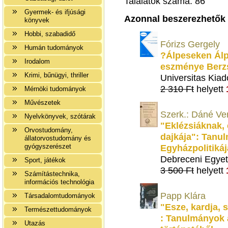
Találatok száma: 86
Gyermek- és ifjúsági
Azonnal beszerezhetők
könyvek
Hobbi, szabadidő
Fórizs Gergely
Humán tudományok
?Álpeseken Ál
Irodalom
eszménye Berz
Krimi, bűnügyi, thriller
Universitas Kiad
2 310 Ft
helyett
Mérnöki tudományok
Művészetek
Szerk.: Dáné Ve
Nyelvkönyvek, szótárak
"Eklézsiáknak,
Orvostudomány,
dajkája": Tanu
állatorvostudomány és
gyógyszerészet
Egyházpolitikáj
Debreceni Egyet
Sport, játékok
3 500 Ft
helyett
Számítástechnika,
információs technológia
Papp Klára
Társadalomtudományok
"Esze, kardja,
Természettudományok
: Tanulmányok 
Utazás