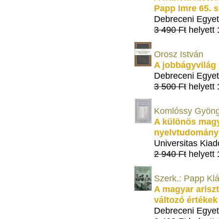
Papp Imre 65. s
Debreceni Egyet
3 490 Ft
helyett
Orosz István
A jobbágyvilá
Debreceni Egyet
3 500 Ft
helyett
Komlóssy Gyöng
A különös magy
nyelvtudomány
Universitas Kiad
2 940 Ft
helyett
Szerk.: Papp Klá
A magyar arisz
változó értékek
Debreceni Egyet