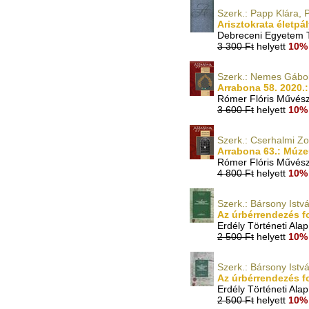
Szerk.: Papp Klára, 
Arisztokrata életpá
Debreceni Egyetem T
3 300 Ft
helyett
10% 
Szerk.: Nemes Gábor
Arrabona 58. 2020
Rómer Flóris Művész
3 600 Ft
helyett
10% 
Szerk.: Cserhalmi Zo
Arrabona 63.: Múz
Rómer Flóris Művész
4 800 Ft
helyett
10% 
Szerk.: Bársony Istv
Az úrbérrendezés fo
Erdély Történeti Alap
2 500 Ft
helyett
10% 
Szerk.: Bársony Istv
Az úrbérrendezés fo
Erdély Történeti Alap
2 500 Ft
helyett
10% 