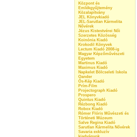
Központ és
Emlékgyűjtemény
Közalapítvány
JEL Könyvkiadó
JEL-Sarutlan Kármelita
Nővérek
Jézus Kistestvérei Női
Szerzetes Közösség
Koinónia Kiadó
Krokodil Könyvek
Lectum Kiadó 2008-ig
Magyar Képzőművészeti
Egyetem
Martinus Kiadó
Maximus Kiadó
Napkelet Bölcseleti Iskola
Oander
Ős-Kép Kiadó
Prím-Film
Projectograph Kiadó
Prospero
Quintus Kiadó
Rézbong Kiadó
Robox Kiadó
Rómer Flóris Művészeti és
Történeti Múzeum
Salve Regina Kiadó
Sarutlan Kármelita Nővérek
Savaria exkluzív
kiadványok