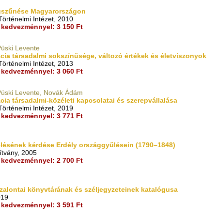
gszűnése Magyarországon
örténelmi Intézet, 2010
kedvezménnyel: 3 150 Ft
Püski Levente
cia társadalmi sokszínűsége, változó értékek és életviszonyok
örténelmi Intézet, 2013
kedvezménnyel: 3 060 Ft
 Püski Levente, Novák Ádám
cia társadalmi-közéleti kapcsolatai és szerepvállalása
örténelmi Intézet, 2019
kedvezménnyel: 3 771 Ft
lésének kérdése Erdély országgyűlésein (1790–1848)
ítvány, 2005
kedvezménnyel: 2 700 Ft
alontai könyvtárának és széljegyzeteinek katalógusa
019
kedvezménnyel: 3 591 Ft