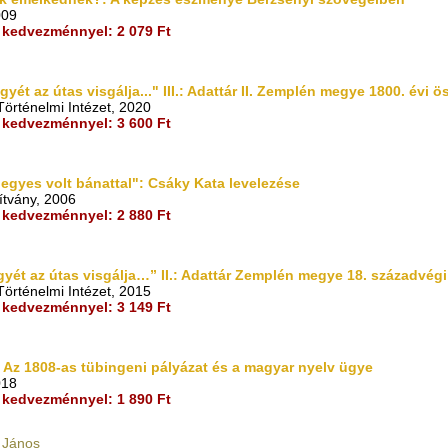
009
kedvezménnyel: 2 079 Ft
ét az útas visgálja..." III.: Adattár II. Zemplén megye 1800. évi ö
örténelmi Intézet, 2020
kedvezménnyel: 3 600 Ft
gyes volt bánattal": Csáky Kata levelezése
ítvány, 2006
kedvezménnyel: 2 880 Ft
yét az útas visgálja…” II.: Adattár Zemplén megye 18. századvégi
örténelmi Intézet, 2015
kedvezménnyel: 3 149 Ft
 Az 1808-as tübingeni pályázat és a magyar nyelv ügye
018
kedvezménnyel: 1 890 Ft
 János