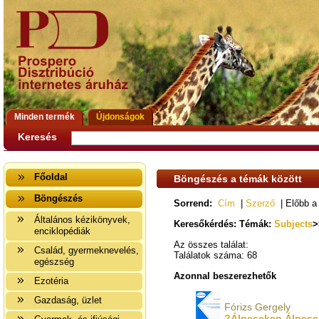
Minden termék
Újdonságok
Keresés
Főoldal
Böngészés a témák között
Böngészés
Sorrend:
Cím
|
Szerző
| Előbb a
Általános kézikönyvek,
Keresőkérdés: Témák:
Subjects
>
enciklopédiák
Az összes találat:
Család, gyermeknevelés,
Találatok száma: 68
egészség
Azonnal beszerezhetők
Ezotéria
Gazdaság, üzlet
Fórizs Gergely
?Álpeseken Álpese