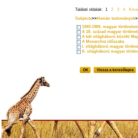
Találati oldalak: 1
2
3
4
Köve
Subjects
>>
Humán tudományok
>
1945-1989, magyar történele
A 18. század magyar történe
A két világháború közötti Ma
A Monarchia időszaka
I. világháború magyar történ
II. világháború magyar törté
OK
Vissza a keresőlapra