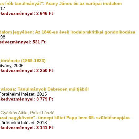
us írók tanulmányát”: Arany János és az európai irodalom
017
kedvezménnyel: 2 646 Ft
odalom jegyében: Az 1840-es évek irodalomkritikai gondolkodása
998
edvezménnyel: 531 Ft
története (1869-1923)
ítvány, 2006
kedvezménnyel: 2 250 Ft
y városa: Tanulmányok Debrecen múltjából
örténelmi Intézet, 2015
kedvezménnyel: 3 779 Ft
 Györkös Attila, Pallai László
hazai nagykövete": ünnepi kötet Papp Imre 65. születésnapjára
örténelmi Intézet, 2013
kedvezménnyel: 3 141 Ft