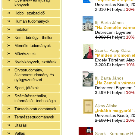
Gyermek- és ifjúsági
Universitas Kiadó, 2
könyvek
2 310 Ft
helyett
10% 
Hobbi, szabadidő
Humán tudományok
Ifj. Barta János
"Ha Zemplén vármegy
Irodalom
Debreceni Egyetem T
4 000 Ft
helyett
10% 
Krimi, bűnügyi, thriller
Mérnöki tudományok
Szerk.: Papp Klára
Művészetek
"Minden örömöm ele
Erdély Történeti Alap
Nyelvkönyvek, szótárak
3 200 Ft
helyett
10% 
Orvostudomány,
állatorvostudomány és
Ifj. Barta János
gyógyszerészet
„Ha Zemplin vármeg
Debreceni Egyetem T
Sport, játékok
3 499 Ft
helyett
10% 
Számítástechnika,
információs technológia
Ajkay Alinka
Társadalomtudományok
„Inkább magyarúl”:
Universitas Kiadó, 2
Természettudományok
2 100 Ft
helyett
10% 
Utazás
Vallás
Szerk.: Korompay H.