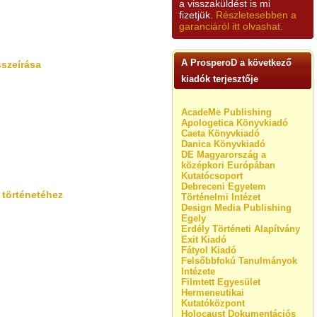
a visszaküldést is mi
fizetjük.
Részletesebben a
garanciáról itt olvashat.
A ProsperoD a következő
sszeírása
kiadók terjesztője
AcadeMe Publishing
Apologetica Könyvkiadó
Caeta Könyvkiadó
Danica Könyvkiadó
DE Magyarország a
középkori Európában
Kutatócsoport
Debreceni Egyetem
 történetéhez
Történelmi Intézet
Design Media Publishing
Egely
Erdély Történeti Alapítvány
Exit Kiadó
Fátyol Kiadó
Felsőbbfokú Tanulmányok
Intézete
Filmtett Egyesület
Hermeneutikai
Kutatóközpont
Holocaust Dokumentációs