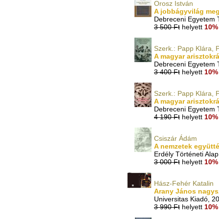
Orosz István
A jobbágyvilág me
Debreceni Egyetem T
3 500 Ft
helyett
10% 
Szerk.: Papp Klára, 
A magyar arisztokrá
Debreceni Egyetem T
3 400 Ft
helyett
10% 
Szerk.: Papp Klára,
A magyar arisztokrá
Debreceni Egyetem T
4 190 Ft
helyett
10% 
Csiszár Ádám
A nemzetek együtté
Erdély Történeti Alap
3 000 Ft
helyett
10% 
Hász-Fehér Katalin
Arany János nagysz
Universitas Kiadó, 2
3 990 Ft
helyett
10% 