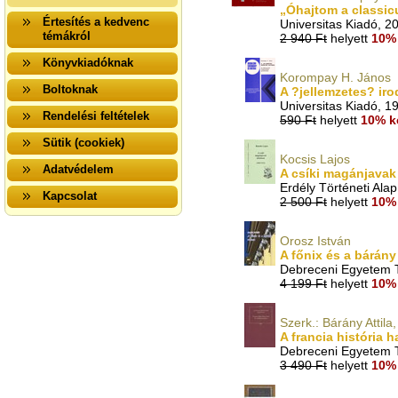
„Óhajtom a classic
Értesítés a kedvenc
Universitas Kiadó, 2
témákról
2 940 Ft
helyett
10% 
Könyvkiadóknak
Korompay H. János
Boltoknak
A ?jellemzetes? ir
Universitas Kiadó, 1
Rendelési feltételek
590 Ft
helyett
10% k
Sütik (cookiek)
Kocsis Lajos
Adatvédelem
A csíki magánjavak 
Erdély Történeti Alap
Kapcsolat
2 500 Ft
helyett
10% 
Orosz István
A főnix és a bárán
Debreceni Egyetem T
4 199 Ft
helyett
10% 
Szerk.: Bárány Attila,
A francia história 
Debreceni Egyetem T
3 490 Ft
helyett
10% 