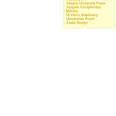
Savaria University Press
Szegedi Középkorász
Műhely
Új Város Alapítvány
Universitas Kiadó
Zsaka Design