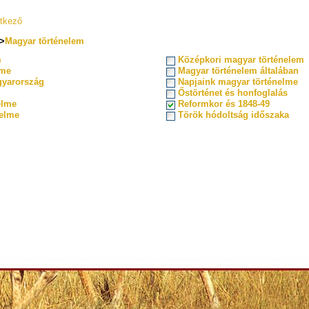
tkező
>
Magyar történelem
m
Középkori magyar történelem
lme
Magyar történelem általában
gyarország
Napjaink magyar történelme
Őstörténet és honfoglalás
elme
Reformkor és 1848-49
nelme
Török hódoltság időszaka