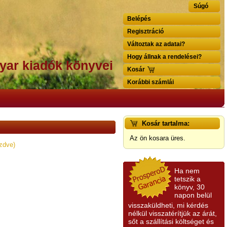
Súgó
Belépés
Regisztráció
Változtak az adatai?
Hogy állnak a rendelései?
yar kiadók könyvei
Kosár
Korábbi számlái
Kosár tartalma:
Az ön kosara üres.
zdve)
Ha nem
tetszik a
könyv, 30
napon belül
visszaküldheti, mi kérdés
nélkül visszatérítjük az árát,
sőt a szállítási költséget és