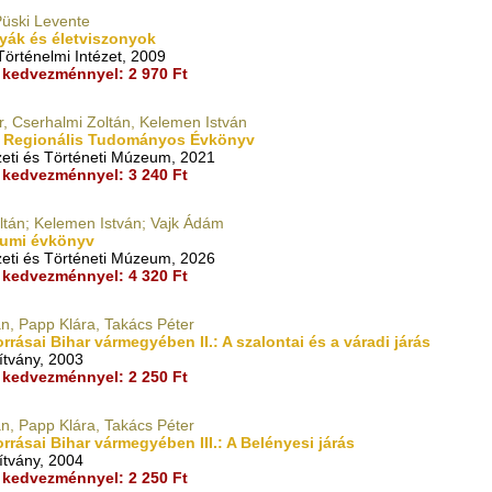
Püski Levente
lyák és életviszonyok
örténelmi Intézet, 2009
kedvezménnyel: 2 970 Ft
, Cserhalmi Zoltán, Kelemen István
.: Regionális Tudományos Évkönyv
eti és Történeti Múzeum, 2021
kedvezménnyel: 3 240 Ft
ltán; Kelemen István; Vajk Ádám
eumi évkönyv
eti és Történeti Múzeum, 2026
kedvezménnyel: 4 320 Ft
án, Papp Klára, Takács Péter
rrásai Bihar vármegyében II.: A szalontai és a váradi járás
ítvány, 2003
kedvezménnyel: 2 250 Ft
án, Papp Klára, Takács Péter
rrásai Bihar vármegyében III.: A Belényesi járás
ítvány, 2004
kedvezménnyel: 2 250 Ft