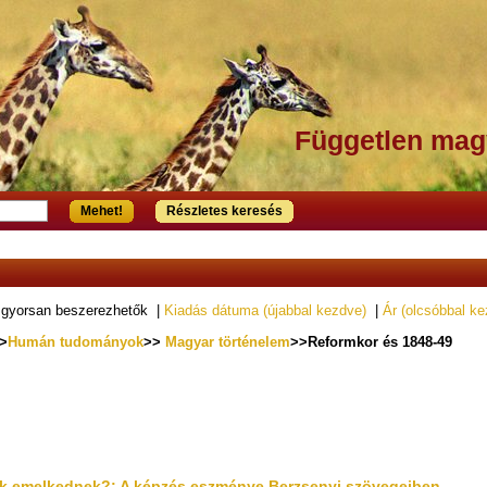
Független mag
Mehet!
Részletes keresés
 gyorsan beszerezhetők |
Kiadás dátuma (újabbal kezdve)
|
Ár (olcsóbbal ke
>
Humán tudományok
>>
Magyar történelem
>>Reformkor és 1848-49
k emelkednek?: A képzés eszménye Berzsenyi szövegeiben